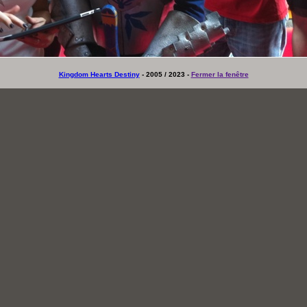
Kingdom Hearts Destiny
- 2005 / 2023 -
Fermer la fenêtre