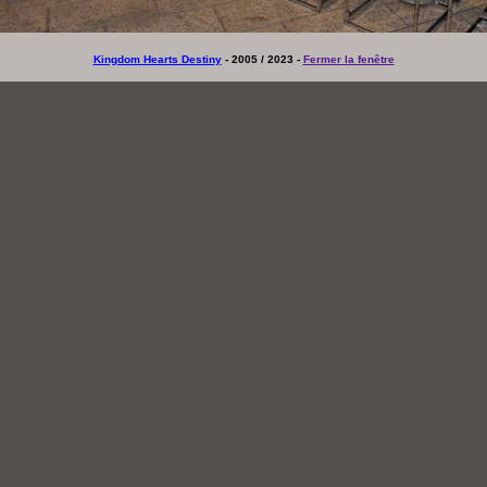
Kingdom Hearts Destiny
- 2005 / 2023 -
Fermer la fenêtre