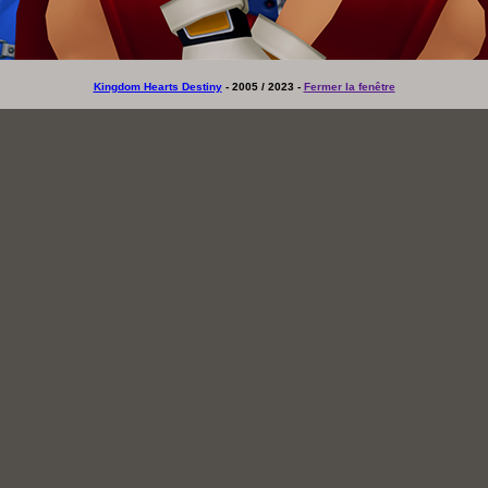
Kingdom Hearts Destiny
- 2005 / 2023 -
Fermer la fenêtre