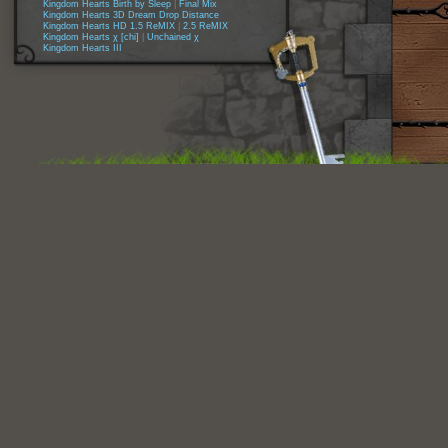
Kingdom Hearts Birth by Sleep
|
Final Mix
Kingdom Hearts 3D Dream Drop Distance
Kingdom Hearts HD 1.5 ReMIX
|
2.5 ReMIX
Kingdom Hearts χ [chi]
|
Unchained χ
Kingdom Hearts III