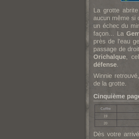
La grotte abri
aucun même si c
un échec du min
façon... La
Gem
près de l'eau g
passage de droi
Orichalque
, ce
défense
.
Winnie retrouvé
de la grotte.
Cinquième page 
Coffre
19
20
Dès votre arrivé