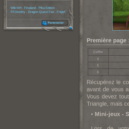
Partenaires
Wiki KH
.
Finaland
.
Pika Edition
.
FFDestiny
.
Dragon Quest Fan
.
Frigiel
Partenariat
Première page 
Coffre
4
5
6
Récupérez le con
avant de vous a
Vous devez tout
Triangle, mais c
•
Mini-jeux - 
Lors de votr