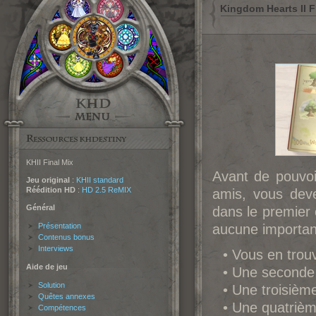
Kingdom Hearts II F
KHII Final Mix
Avant de pouvoi
Jeu original
:
KHII standard
Réédition HD
:
HD 2.5 ReMIX
amis, vous dev
Général
dans le premier 
Présentation
aucune importan
Contenus bonus
Interviews
• Vous en tro
Aide de jeu
• Une seconde
Solution
• Une troisièm
Quêtes annexes
• Une quatrièm
Compétences