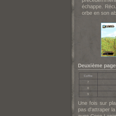
précédemment
échappe. Récu
orbe en son a
Deuxième page 
Coffre
7
8
9
Une fois sur pla
pas d'attraper l