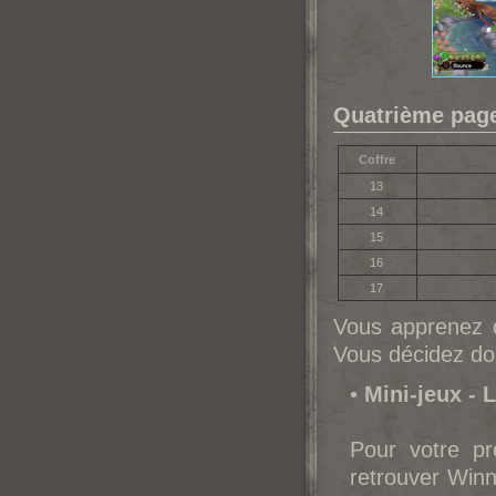
Quatrième page
Coffre
13
14
15
16
17
Vous apprenez q
Vous décidez don
•
Mini-jeux - 
Pour votre pr
retrouver Winn