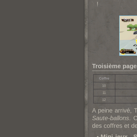
!
Troisième pag
Coffre
10
11
12
A peine arrivé, 
Saute-ballons
. 
des coffres et d
•
Mini-jeux - 