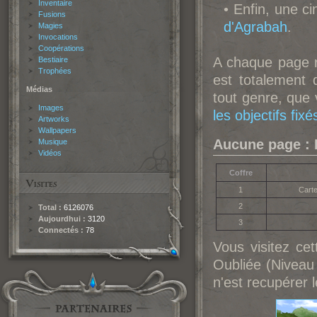
Inventaire
• Enfin, une c
Fusions
d'Agrabah
.
Magies
Invocations
Coopérations
A chaque page 
Bestiaire
Trophées
est totalement
Médias
tout genre, que
Images
les objectifs fix
Artworks
Wallpapers
Aucune page : 
Musique
Vidéos
Coffre
1
Carte
2
Total :
6126076
Aujourdhui :
3120
3
Connectés :
78
Vous visitez ce
Oubliée (Niveau c
n'est recupérer 