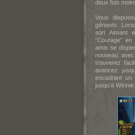
deux fois moin
Vous dispose
gênants. Lorsq
sort Aimant 
"Courage" en h
amis se disper
nouveau avec 
trouverez fac
avancez jusq
encadrant un 
jusqu'à Winnie