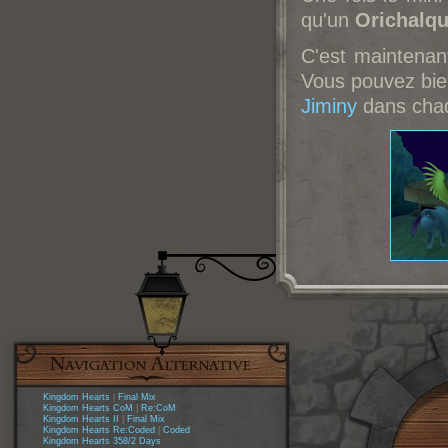
qu'un
Orichalqu
C'est maintenan
Vous pouvez bie
Jiminy
dans chaq
Kingdom Hearts
|
Final Mix
Kingdom Hearts CoM
|
Re:CoM
Kingdom Hearts II
|
Final Mix
Kingdom Hearts Re:Coded
|
Coded
Kingdom Hearts 358/2 Days