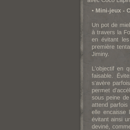
avec Coco Lapin,
•
Mini-jeux - 
Un pot de miel
à travers la F
en évitant le
première tenta
Jiminy.
L'objectif en 
faisable. Évi
s'avère parfois
permet d'accé
sous peine de
attend parfois 
elle encaisse
évitant ainsi u
deviné, comme