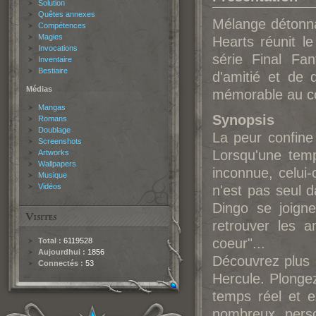
Solution
Quêtes annexes
Mélange détonn
Compétences
Magies
Hearts réunit l
Invocations
série Final Fa
Inventaire
Bestiaire
d'amitié et de
Médias
mémorable au coe
Mangas
Synopsis
Romans
Doublage
La peur confine 
Screenshots
Lorsqu'une temp
Artworks
Wallpapers
inconnue, celui
Musique
Vidéos
n'est pas seul d
Dingo se joigne
retrouver les a
coeur"...
Total :
6119528
Aujourdhui :
1856
Découvrez plus 
Connectés :
53
Hercule. Plonge
temps réel et e
nombreux perso