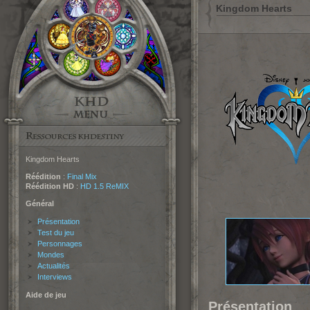
Kingdom Hearts
Kingdom Hearts
Réédition
:
Final Mix
Réédition HD
:
HD 1.5 ReMIX
Général
Présentation
Test du jeu
Personnages
Mondes
Actualités
Interviews
Aide de jeu
Présentation