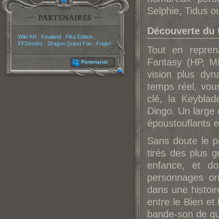
Selphie, Tidus 
Découverte du t
Partenaires
Wiki KH
.
Finaland
.
Pika Edition
.
FFDestiny
.
Dragon Quest Fan
.
Frigiel
Tout en repren
Fantasy (HP, MP
Partenariat
vision plus dy
temps réel, vou
clé, la Keybl
Dingo. Un large
époustouflants et
Sans doute le po
tirés des plus 
enfance, et d
personnages ori
dans une histoir
entre le Bien et
bande-son de qu