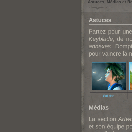
Astuces, Médias et R
Astuces
Partez pour une
Keyblade
, de n
annexes
. Dompt
pour vaincre la
Solution
Médias
La section
Artw
et son équipe p