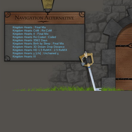
Kingdom Hearts
|
Final Mix
Kingdom Hearts CoM
|
Re:CoM
Kingdom Hearts II
|
Final Mix
Kingdom Hearts Re:Coded
|
Coded
Kingdom Hearts 358/2 Days
Kingdom Hearts Birth by Sleep
|
Final Mix
Kingdom Hearts 3D Dream Drop Distance
Kingdom Hearts HD 1.5 ReMIX
|
2.5 ReMIX
Kingdom Hearts χ [chi]
|
Unchained χ
Kingdom Hearts III