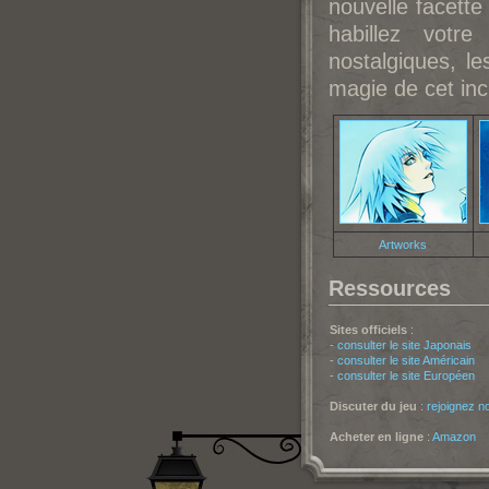
nouvelle facette
habillez votr
nostalgiques, l
magie de cet in
Artworks
Ressources
Sites officiels
:
-
consulter le site Japonais
-
consulter le site Américain
-
consulter le site Européen
Discuter du jeu
:
rejoignez n
Acheter en ligne
:
Amazon