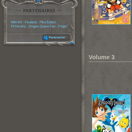
Partenaires
Wiki KH
.
Finaland
.
Pika Edition
.
FFDestiny
.
Dragon Quest Fan
.
Frigiel
Partenariat
Volume 3