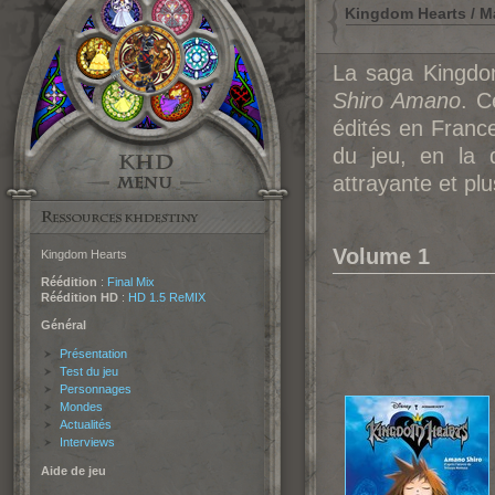
Kingdom Hearts / 
La saga Kingdom
Shiro Amano
. C
édités en Franc
du jeu, en la 
attrayante et plu
Volume 1
Kingdom Hearts
Réédition
:
Final Mix
Réédition HD
:
HD 1.5 ReMIX
Général
Présentation
Test du jeu
Personnages
Mondes
Actualités
Interviews
Aide de jeu