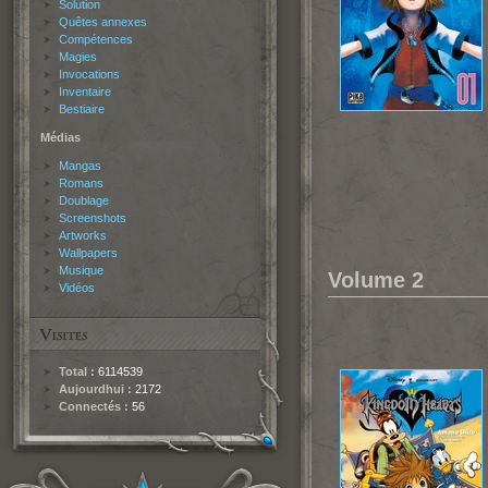
Solution
Quêtes annexes
Compétences
Magies
Invocations
Inventaire
Bestiaire
Médias
Mangas
Romans
Doublage
Screenshots
Artworks
Wallpapers
Musique
Volume 2
Vidéos
Total :
6114539
Aujourdhui :
2172
Connectés :
56