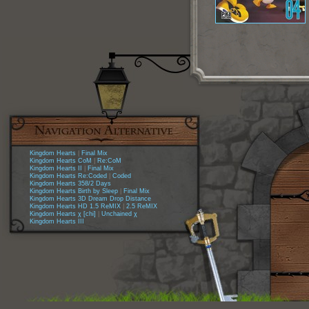
Kingdom Hearts
|
Final Mix
Kingdom Hearts CoM
|
Re:CoM
Kingdom Hearts II
|
Final Mix
Kingdom Hearts Re:Coded
|
Coded
Kingdom Hearts 358/2 Days
Kingdom Hearts Birth by Sleep
|
Final Mix
Kingdom Hearts 3D Dream Drop Distance
Kingdom Hearts HD 1.5 ReMIX
|
2.5 ReMIX
Kingdom Hearts χ [chi]
|
Unchained χ
Kingdom Hearts III