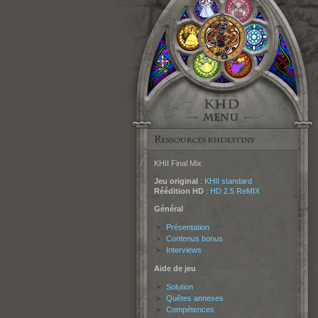
KHII Final Mix
Jeu original
:
KHII standard
Réédition HD
:
HD 2.5 ReMIX
Général
Présentation
Contenus bonus
Interviews
Aide de jeu
Solution
Quêtes annexes
Compétences