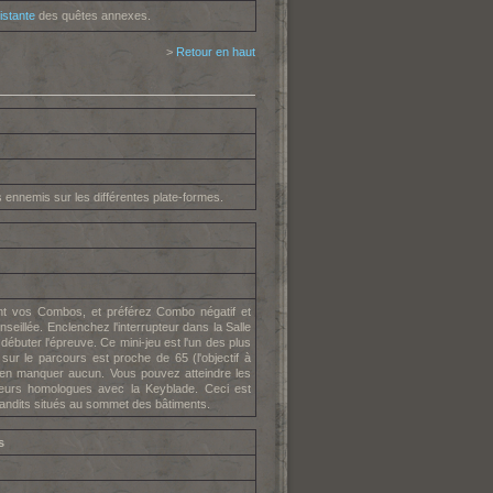
istante
des quêtes annexes.
>
Retour en haut
 ennemis sur les différentes plate-formes.
t vos Combos, et préférez Combo négatif et
seillée. Enclenchez l'interrupteur dans la Salle
buter l'épreuve. Ce mini-jeu est l'un des plus
sur le parcours est proche de 65 (l'objectif à
'en manquer aucun. Vous pouvez atteindre les
 leurs homologues avec la Keyblade. Ceci est
andits situés au sommet des bâtiments.
s