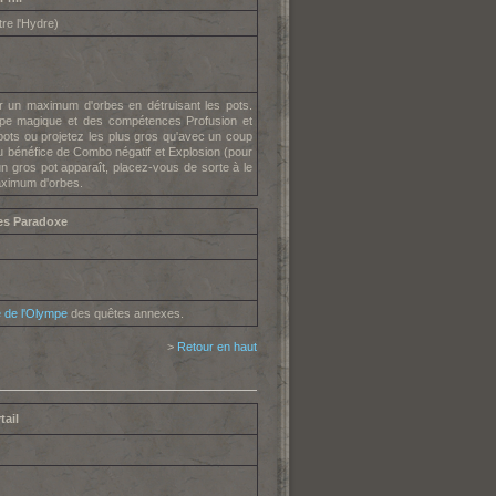
re l'Hydre)
er un maximum d'orbes en détruisant les pots.
pe magique et des compétences Profusion et
pots ou projetez les plus gros qu'avec un coup
bénéfice de Combo négatif et Explosion (pour
n gros pot apparaît, placez-vous de sorte à le
maximum d'orbes.
es Paradoxe
e de l'Olympe
des quêtes annexes.
>
Retour en haut
tail