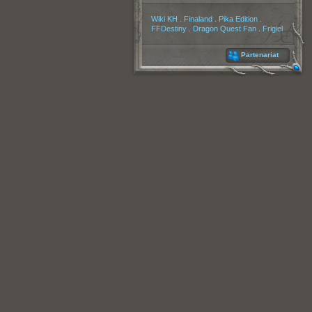
Partenaires
Wiki KH
.
Finaland
.
Pika Edition
.
FFDestiny
.
Dragon Quest Fan
.
Frigiel
Partenariat