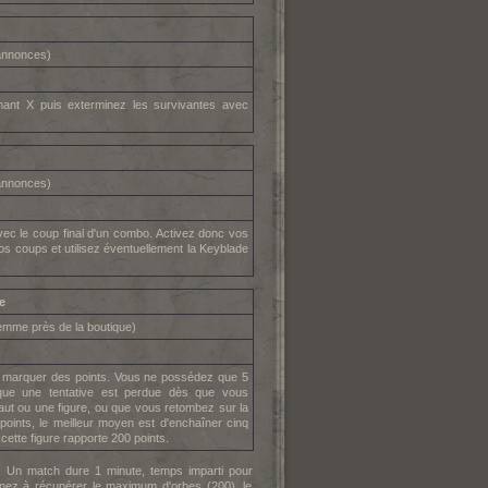
'annonces)
imant X puis exterminez les survivantes avec
'annonces)
avec le coup final d'un combo. Activez donc vos
 coups et utilisez éventuellement la Keyblade
e
femme près de la boutique)
e marquer des points. Vous ne possédez que 5
t que une tentative est perdue dès que vous
ut ou une figure, ou que vous retombez sur la
points, le meilleur moyen est d'enchaîner cinq
cette figure rapporte 200 points.
. Un match dure 1 minute, temps imparti pour
enez à récupérer le maximum d'orbes (200), le