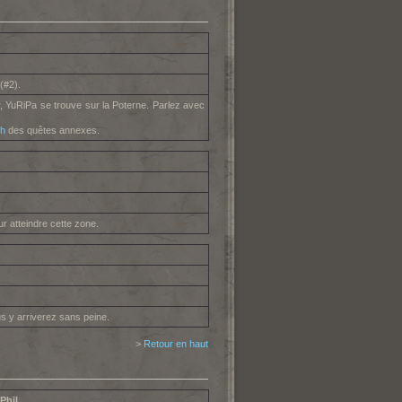
(#2).
, YuRiPa se trouve sur la Poterne. Parlez avec
th
des quêtes annexes.
r atteindre cette zone.
 y arriverez sans peine.
>
Retour en haut
Phil