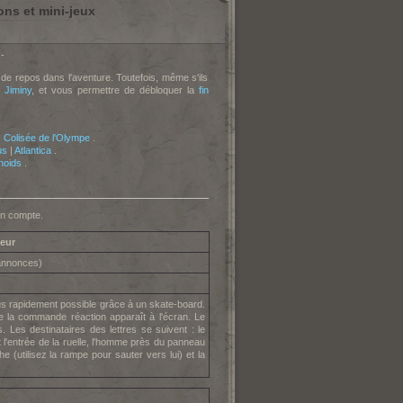
ons et mini-jeux
-
 de repos dans l'aventure. Toutefois, même s'ils
 Jiminy
, et vous permettre de débloquer la
fin
|
Colisée de l'Olympe
.
us
|
Atlantica
.
noids
.
en compte.
teur
'annonces)
plus rapidement possible grâce à un skate-board.
ue la commande réaction apparaît à l'écran. Le
 Les destinataires des lettres se suivent : le
 l'entrée de la ruelle, l'homme près du panneau
 (utilisez la rampe pour sauter vers lui) et la