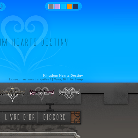
Kingdom Hearts Destiny
Laissez mes amis tranquilles ! | Terra, Birth by Sleep