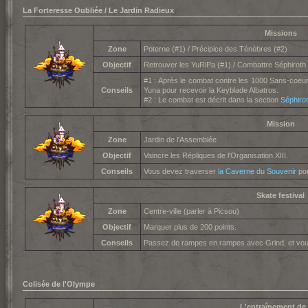
La Forteresse Oubliée / Le Jardin Radieux
Missions
Zone
Poterne (#1) / Précipice des Ténèbres (#2)
Objectif
Retrouver les YuRiPa (#1) / Combattre Séphiroth 
#1 : Après le combat contre les 1000 Sans-coeur
Conseils
Yuna pour recevoir la Keyblade Albatros.
#2 : Le combat est décrit dans la section
Séphiro
Mission
Zone
Jardin de l'Assemblée
Objectif
Vaincre les Répliques de l'Organisation XIII.
Conseils
Vous devez traverser
la Caverne du Souvenir
pou
Skate festival
Zone
Centre-ville (parler à Picsou)
Objectif
Marquer plus de 200 points.
Conseils
Passez de rampes en rampes avec Grind, et vous
Colisée de l'Olympe
L'entraînement de 