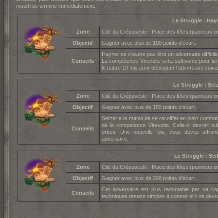
match se termine immédiatement.
Le Struggle : Hay
Zone
Cité du Crépuscule - Place des fêtes (panneau o
Objectif
Gagner avec plus de 100 points d'écart.
Hayner ne s'avère pas être un adversaire difficile
Conseils
La compétence Virevolte sera suffisante pour lui 
le battre 10 fois pour débloquer l'adversaire suiva
Le Struggle : Set
Zone
Cité du Crépuscule - Place des fêtes (panneau o
Objectif
Gagner avec plus de 150 points d'écart.
Setzer a la manie de se recoiffer en plein combat 
de la compétence Virevolte. Celle-ci devrait s
Conseils
orbes. Une nouvelle fois, vous devez affron
adversaire.
Le Struggle : Sei
Zone
Cité du Crépuscule - Place des fêtes (panneau o
Objectif
Gagner avec plus de 200 points d'écart.
Cet adversaire est plus redoutable par sa ca
Conseils
techniques restent simples à contrer et il ne devr