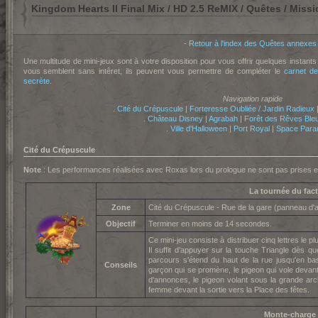
Kingdom Hearts II Final Mix / HD 2.5 ReMIX / Quêtes / Missi
-
Retour à l'index des Quêtes annexes
Une multitude de mini-jeux sont à votre disposition pour vous offrir quelques instants
vous semblent sans intêret, ils peuvent vous permettre de compléter le
carnet de
secrète
.
Navigation rapide
.
Cité du Crépuscule
|
Forteresse Oubliée / Jardin Radieux
.
Château Disney
|
Agrabah
|
Forêt des Rêves Ble
.
Ville d'Halloween
|
Port Royal
|
Space Para
Cité du Crépuscule
Note
: Les performances réalisées avec Roxas lors du prologue ne sont pas prises 
La tournée du fac
Zone
Cité du Crépuscule - Rue de la gare (panneau d
Objectif
Terminer en moins de 14 secondes.
Ce mini-jeu consiste à distribuer cinq lettres le 
Il suffit d'appuyer sur la touche Triangle dès q
parcours s'étend du haut de la rue jusqu'en bas.
Conseils
garçon qui se promène, le pigeon qui vole devant
d'annonces, le pigeon volant sous la grande arche
femme devant la sortie vers la Place des fêtes.
Monte-charge