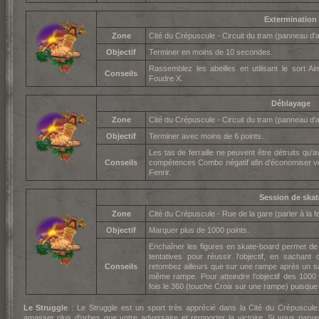
Extermination
Zone
Cité du Crépuscule - Circuit du tram (panneau d
Objectif
Terminer en moins de 10 secondes.
Rassemblez les abeilles en utilisant le sort A
Conseils
Foudre X.
Déblayage
Zone
Cité du Crépuscule - Circuit du tram (panneau d
Objectif
Terminer avec moins de 6 points.
Les tas de ferraille ne peuvent être détruits qu'
Conseils
compétences Combo négatif afin d'économiser vos
Fenrir.
Session de skat
Zone
Cité du Crépuscule - Rue de la gare (parler à la 
Objectif
Marquer plus de 1000 points.
Enchaîner les figures en skate-board permet d
tentatives pour réussir l'objectif, en sachan
Conseils
retombez ailleurs que sur une rampe après un sa
même rampe. Pour atteindre l'objectif des 1000 
fois le 360 (touche Croix sur une rampe) puisque 
Le Struggle
: Le Struggle est un sport très apprécié dans la Cité du Crépuscule
amasser plus d'orbes que votre adversaire et remporter la victoire. Si vous parv