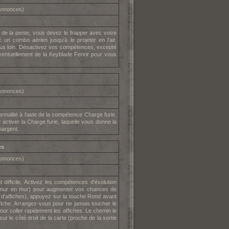
'annonces)
 de la pente, vous devez le frapper avec votre
 un combo aérien jusqu'à le projeter en l'air.
plus loin. Désactivez vos compétences, excepté
ventuellement de la Keyblade Fenrir pour vous
'annonces)
ormalité à l'aide de la compétence Charge furie.
 activer la Charge furie, laquelle vous donne la
chargent.
es
'annonces)
t difficile. Activez les compétences d'évolution
de mur en mur) pour augmenter vos chances de
 d'affiches), appuyez sur la touche Rond avant
fiche. Arrangez-vous pour ne jamais toucher le
ur coller rapidement les affiches. Le chemin le
 sur le côté droit de la carte (proche de la sortie