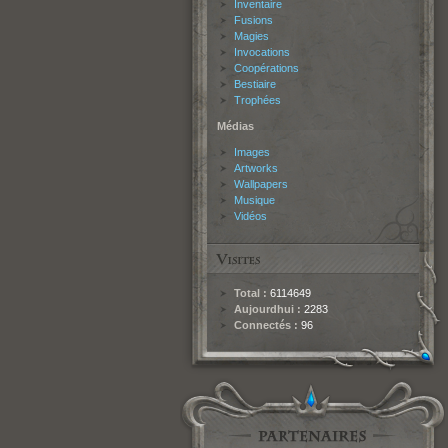
Inventaire
Fusions
Magies
Invocations
Coopérations
Bestiaire
Trophées
Médias
Images
Artworks
Wallpapers
Musique
Vidéos
Total :
6114649
Aujourdhui :
2283
Connectés :
96