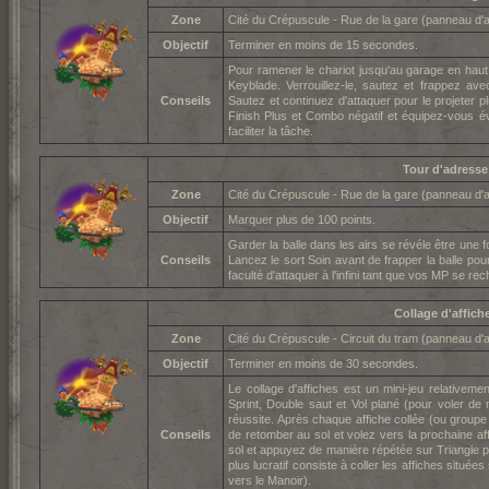
Zone
Cité du Crépuscule - Rue de la gare (panneau d
Objectif
Terminer en moins de 15 secondes.
Pour ramener le chariot jusqu'au garage en haut
Keyblade. Verrouillez-le, sautez et frappez avec
Conseils
Sautez et continuez d'attaquer pour le projeter 
Finish Plus et Combo négatif et équipez-vous é
faciliter la tâche.
Tour d'adresse
Zone
Cité du Crépuscule - Rue de la gare (panneau d
Objectif
Marquer plus de 100 points.
Garder la balle dans les airs se révéle être une f
Conseils
Lancez le sort Soin avant de frapper la balle pour
faculté d'attaquer à l'infini tant que vos MP se re
Collage d'affich
Zone
Cité du Crépuscule - Circuit du tram (panneau d
Objectif
Terminer en moins de 30 secondes.
Le collage d'affiches est un mini-jeu relativemen
Sprint, Double saut et Vol plané (pour voler 
réussite. Après chaque affiche collée (ou groupe
Conseils
de retomber au sol et volez vers la prochaine af
sol et appuyez de manière répétée sur Triangle po
plus lucratif consiste à coller les affiches situées
vers le Manoir).