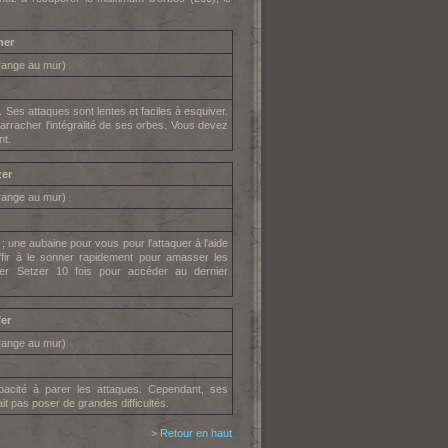
ner
range au mur)
. Ses attaques sont lentes et faciles à esquiver.
arracher l'intégralité de ses orbes. Vous devez
nt.
zer
range au mur)
; une aubaine pour vous pour l'attaquer à l'aide
uffir à le sonner rapidement pour amasser les
ter Setzer 10 fois pour accéder au dernier
fer
range au mur)
pacité à parer les attaques. Cependant, ses
ait pas poser de grandes difficultés.
>
Retour en haut