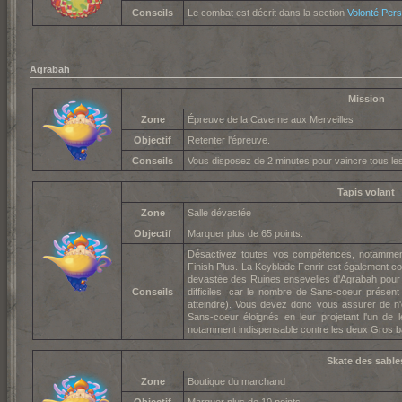
Conseils
Le combat est décrit dans la section
Volonté Pers
Agrabah
Mission
Zone
Épreuve de la Caverne aux Merveilles
Objectif
Retenter l'épreuve.
Conseils
Vous disposez de 2 minutes pour vaincre tous les
Tapis volant
Zone
Salle dévastée
Objectif
Marquer plus de 65 points.
Désactivez toutes vos compétences, notammen
Finish Plus. La Keyblade Fenrir est également con
devastée des Ruines ensevelies d'Agrabah pour dé
Conseils
difficiles, car le nombre de Sans-coeur présent 
atteindre). Vous devez donc vous assurer de n
Sans-coeur éloignés en leur projetant l'un de
notamment indispensable contre les deux Gros b
Skate des sable
Zone
Boutique du marchand