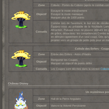
Zone
Colisée - Portes du Colisée (après le combat cont
Essayer le mode entraînement
Objectif
Essayer le mode maniaque
Marquer plus de 1000 points
Comme lors de l'aventure, le but est de récolt
Équipez-vous au préalable de la Keyblade Lam
Attraction. Puisque vous ne pouvez détruire les 
Conseils
de grâce, désactivez les compétences Combo au 
en détruire rapidement d'un seul coup). Dès qu'u
projeter vers un groupe de petits pots pour un 
Colisée des Enfers - Coup
Zone
Entrée des Enfers - Antre d'Hadès
Remporter les Coupes
Objectif
Marquer un objectif de points défini
Conseils
Les Coupes sont décrites dans la section
Colisé
Château Disney
Un mystérieux por
Zone
Hall de la Pierre Angulaire
Objectif
Vaincre la Volonté Persistante