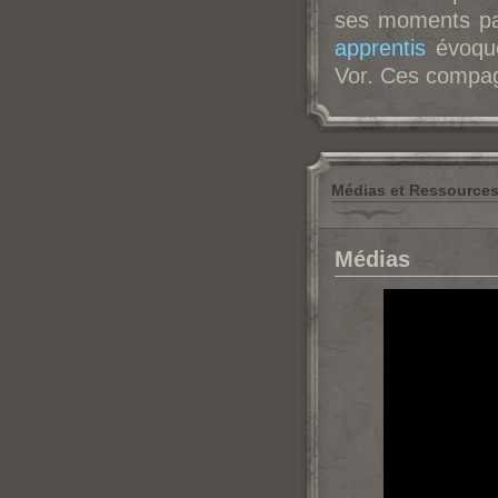
ses moments pas
apprentis
évoqué
Vor. Ces compag
Médias et Ressource
Médias