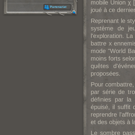
mobile Union χ [
Partenariat
joué à ce dernier
Reprenant le st
système de jeu
l'exploration. L
battre x ennemi
mode "World Batt
moins forts selo
quêtes d'évén
proposées.
Pour combattre, 
par série de t
définies par la
épuisé, il suffit
reprendre l'aff
et des objets à 
Le sombre pass