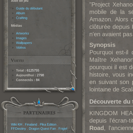
Aide de jeu
"Project Xehano
Guide du débutant
mobile de la s
Album
Crafting
Amazon. Alors 
clôturée depui
Médias
n'en avaient pas
Artworks
Images
Wallpapers
Synopsis
Vidéos
Pourquoi est-i
Maître Xehanor
pourquoi il est
Total :
6125755
histoire, vous 
Aujourdhui :
2798
Connectés :
84
en suivant son 
lointaine de Sca
Découverte du t
KINGDOM HEARTS
depuis l'écran-ti
Partenaires
Wiki KH
.
Finaland
.
Pika Edition
.
Road
, l'ancien
FFDestiny
.
Dragon Quest Fan
.
Frigiel