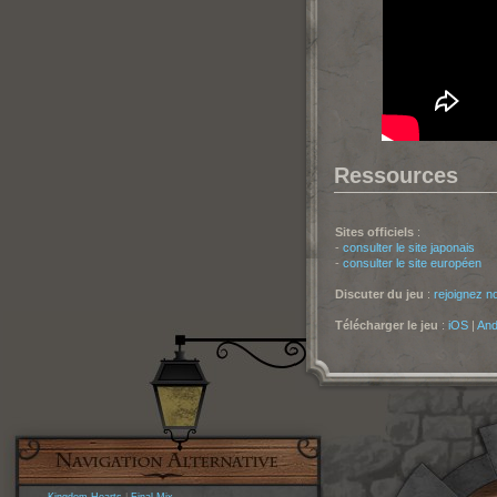
Ressources
Sites officiels
:
-
consulter le site japonais
-
consulter le site européen
Discuter du jeu
:
rejoignez n
Télécharger le jeu
:
iOS
|
And