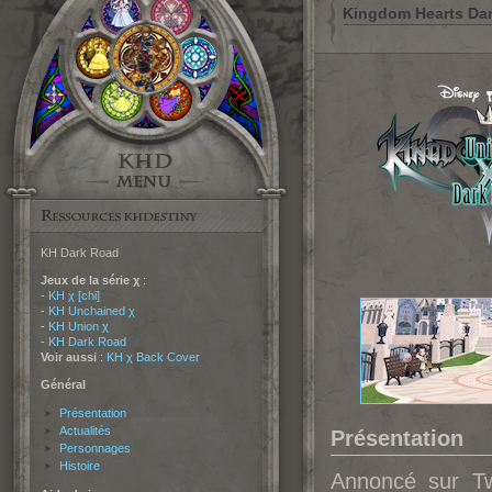
Kingdom Hearts Da
KH Dark Road
Jeux de la série χ
:
-
KH χ [chi]
-
KH Unchained χ
-
KH Union χ
-
KH Dark Road
Voir aussi
:
KH χ Back Cover
Général
Présentation
Actualités
Présentation
Personnages
Histoire
Annoncé sur Tw