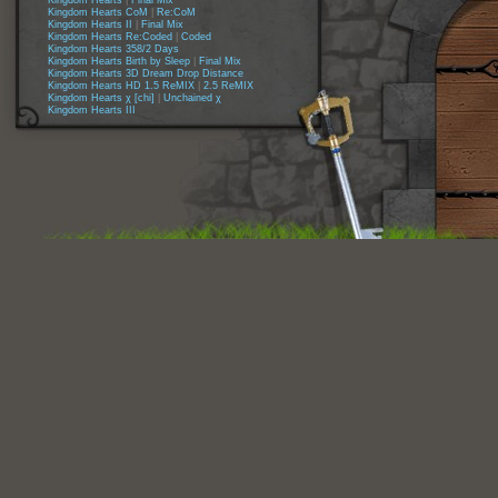
Kingdom Hearts
|
Final Mix
Kingdom Hearts CoM
|
Re:CoM
Kingdom Hearts II
|
Final Mix
Kingdom Hearts Re:Coded
|
Coded
Kingdom Hearts 358/2 Days
Kingdom Hearts Birth by Sleep
|
Final Mix
Kingdom Hearts 3D Dream Drop Distance
Kingdom Hearts HD 1.5 ReMIX
|
2.5 ReMIX
Kingdom Hearts χ [chi]
|
Unchained χ
Kingdom Hearts III