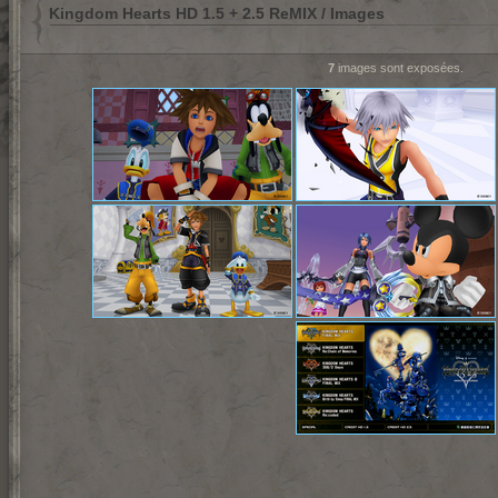
Kingdom Hearts HD 1.5 + 2.5 ReMIX / Images
7
images sont exposées.