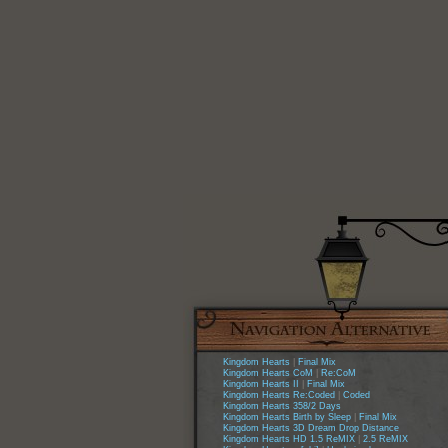
Kingdom Hearts
|
Final Mix
Kingdom Hearts CoM
|
Re:CoM
Kingdom Hearts II
|
Final Mix
Kingdom Hearts Re:Coded
|
Coded
Kingdom Hearts 358/2 Days
Kingdom Hearts Birth by Sleep
|
Final Mix
Kingdom Hearts 3D Dream Drop Distance
Kingdom Hearts HD 1.5 ReMIX
|
2.5 ReMIX