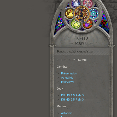
KH HD 1.5 + 2.5 ReMIX
Général
Présentation
Actualités
Interviews
Jeux
KH HD 1.5 ReMIX
KH HD 2.5 ReMIX
Médias
Artworks