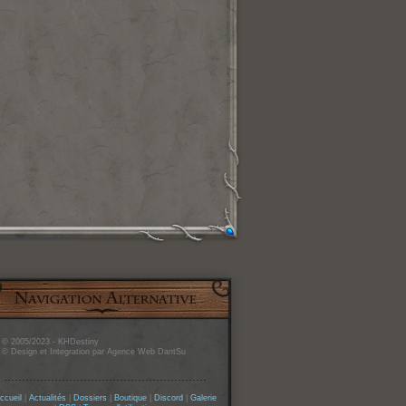
© 2005/2023 - KHDestiny
© Design et Integration par Agence Web DantSu
ccueil
|
Actualités
|
Dossiers
|
Boutique
|
Discord
|
Galerie