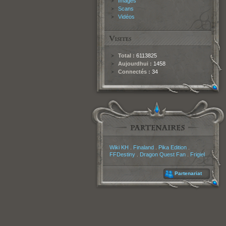
Images
Scans
Vidéos
Total :
6113825
Aujourdhui :
1458
Connectés :
34
Partenaires
Wiki KH
.
Finaland
.
Pika Edition
.
FFDestiny
.
Dragon Quest Fan
.
Frigiel
Partenariat