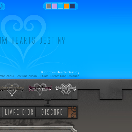
Kingdom Hearts Destiny
Mon coeur... est une prison ? | Sora, Dream Drop Distance