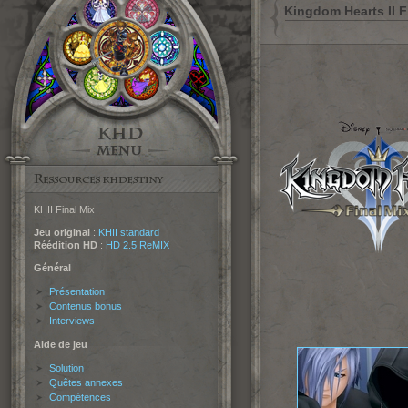
Kingdom Hearts II F
KHII Final Mix
Jeu original
:
KHII standard
Réédition HD
:
HD 2.5 ReMIX
Général
Présentation
Contenus bonus
Interviews
Aide de jeu
Solution
Quêtes annexes
Compétences