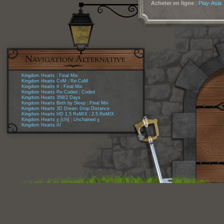
Acheter en ligne
:
Play-Asia
Kingdom Hearts
|
Final Mix
Kingdom Hearts CoM
|
Re:CoM
Kingdom Hearts II
|
Final Mix
Kingdom Hearts Re:Coded
|
Coded
Kingdom Hearts 358/2 Days
Kingdom Hearts Birth by Sleep
|
Final Mix
Kingdom Hearts 3D Dream Drop Distance
Kingdom Hearts HD 1.5 ReMIX
|
2.5 ReMIX
Kingdom Hearts χ [chi]
|
Unchained χ
Kingdom Hearts III