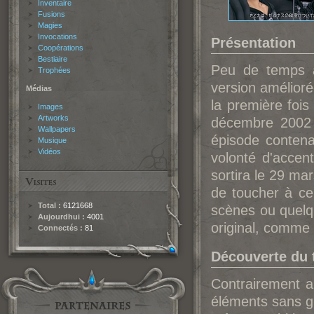
Inventaire
Fusions
Magies
Invocations
Présentation
Coopérations
Bestiaire
Peu de temps a
Trophées
version amélioré
Médias
la première fois
Images
Artworks
décembre 2002 
Wallpapers
épisode conten
Musique
Vidéos
volonté d'accen
sortira le 29 ma
de toucher à ce
Total :
6121668
scènes ou quelqu
Aujourdhui :
4001
original, comme 
Connectés :
81
Découverte du t
Contrairement au
éléments sans gr