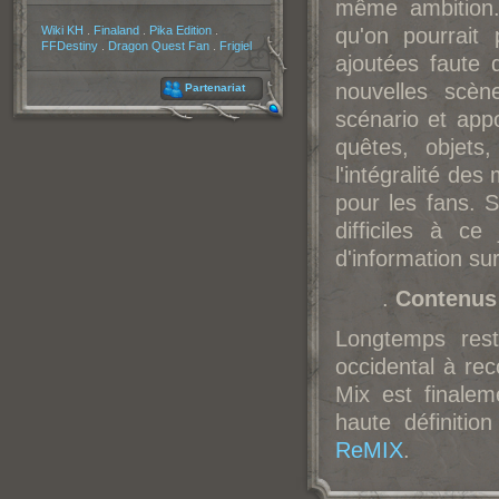
même ambition.
Partenaires
Wiki KH
.
Finaland
.
Pika Edition
.
qu'on pourrait 
FFDestiny
.
Dragon Quest Fan
.
Frigiel
ajoutées faute 
nouvelles scèn
Partenariat
scénario et appo
quêtes, objets,
l'intégralité de
pour les fans. 
difficiles à ce
d'information sur
.
Contenus 
Longtemps rest
occidental à re
Mix est finalem
haute définitio
ReMIX
.