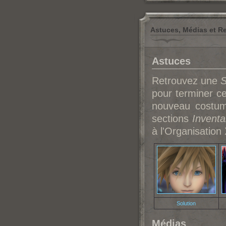
Astuces, Médias et R
Astuces
Retrouvez une
S
pour terminer ce
nouveau costu
sections
Inventa
à l'Organisation 
Solution
Médias