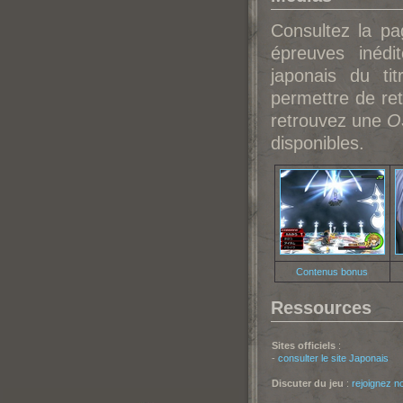
Consultez la p
épreuves inédi
japonais du ti
permettre de ret
retrouvez une
O
disponibles.
Contenus bonus
Ressources
Sites officiels
:
-
consulter le site Japonais
Discuter du jeu
:
rejoignez n