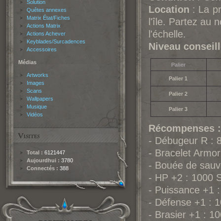
Solution
Location
: La pr
Quêtes annexes
Matrix État/Fiches
l'île. Partez au
Actions Matrix
l'échelle.
Actions Achever
Keyblades/Surcadences
Niveau conseil
Accessoires
Médias
Palier
Artworks
Palier 1
Images
Scans
Palier 2
Wallpapers
Musique
Palier 3
Vidéos
Récompenses :
- Débugeur R : 
- Bracelet Armor
Total :
6121447
Aujourdhui :
3780
- Bouée de sauv
Connectés :
388
- HP +2 : 1000 
- Puissance +1 
- Défense +1 : 
- Brasier +1 : 1