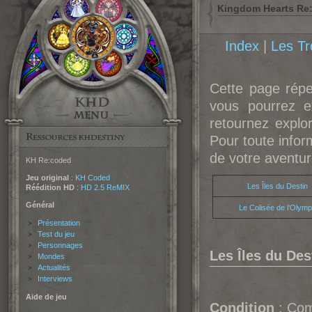
Kingdom Hearts Re:
Index
|
Les T
Cette page répe
vous pourrez ex
retournez explo
Pour toute infor
de votre aventu
KH Re:coded
Jeu original
:
KH Coded
Les Îles du Destin
Réédition HD
:
HD 2.5 ReMIX
Général
Le Colisée de l'Olym
Présentation
Test du jeu
Personnages
Les Îles du Des
Mondes
Actualités
Interviews
Aide de jeu
Condition
: Com