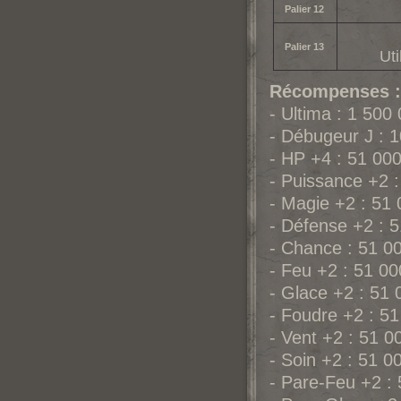
Palier 12
Palier 13
Ut
Récompenses :
- Ultima : 1 500
- Débugeur J : 
- HP +4 : 51 00
- Puissance +2 
- Magie +2 : 51
- Défense +2 : 
- Chance : 51 0
- Feu +2 : 51 0
- Glace +2 : 51
- Foudre +2 : 5
- Vent +2 : 51 
- Soin +2 : 51 0
- Pare-Feu +2 :