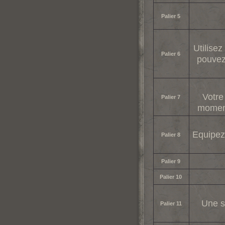
Palier 5
Utilise
Palier 6
pouvez
Votre
Palier 7
moment
Equipez
Palier 8
Palier 9
Palier 10
Une s
Palier 11