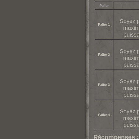
Palier
Soyez p
Palier 1
maxim
puissa
Soyez p
Palier 2
maxim
puissa
Soyez p
Palier 3
maxim
puissa
Soyez p
Palier 4
maxim
puissa
Récompenses :