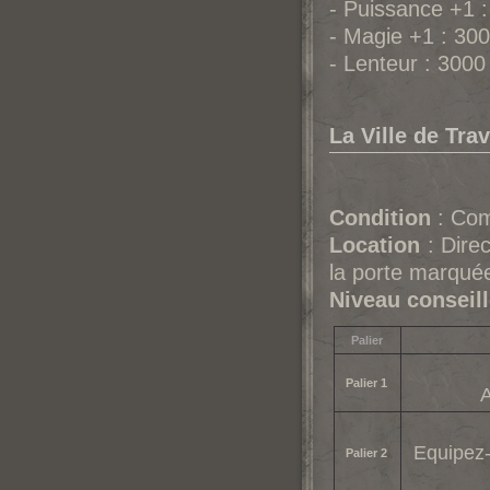
- Puissance +1 
- Magie +1 : 30
- Lenteur : 300
La Ville de Tra
Condition
: Com
Location
: Direc
la porte marquée
Niveau conseil
Palier
Palier 1
A
Equipez-
Palier 2