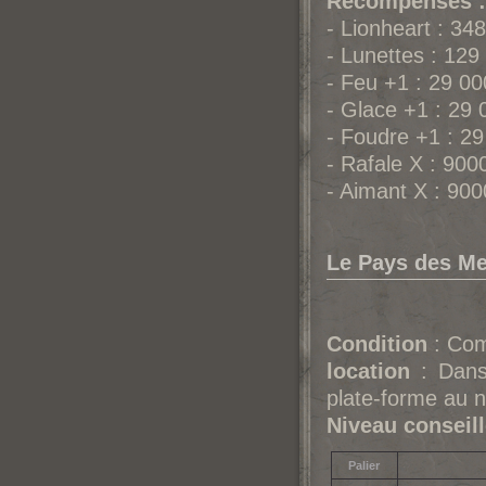
Récompenses :
- Lionheart : 34
- Lunettes : 12
- Feu +1 : 29 0
- Glace +1 : 29
- Foudre +1 : 2
- Rafale X : 900
- Aimant X : 90
Le Pays des Me
Condition
: Com
location
: Dans 
plate-forme au n
Niveau conseil
Palier