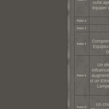
suite ap
équiper 
Palier 2
Palier 3
Comprene
Palier 4
Equipez
D
Un dé
influenc
augmente
Palier 5
si un Eli
Lampe
Un cha
Palier 6