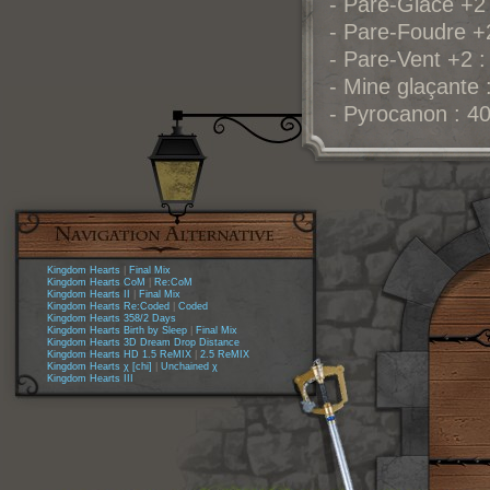
- Pare-Glace +2
- Pare-Foudre +
- Pare-Vent +2 
- Mine glaçante 
- Pyrocanon : 4
Kingdom Hearts
|
Final Mix
Kingdom Hearts CoM
|
Re:CoM
Kingdom Hearts II
|
Final Mix
Kingdom Hearts Re:Coded
|
Coded
Kingdom Hearts 358/2 Days
Kingdom Hearts Birth by Sleep
|
Final Mix
Kingdom Hearts 3D Dream Drop Distance
Kingdom Hearts HD 1.5 ReMIX
|
2.5 ReMIX
Kingdom Hearts χ [chi]
|
Unchained χ
Kingdom Hearts III