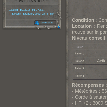
Partenaires
Wiki KH
.
Finaland
.
Pika Edition
.
FFDestiny
.
Dragon Quest Fan
.
Frigiel
Condition
: Comp
Partenariat
Location
: Rend
trouve sur la por
Niveau conseil
Palier
Palier 1
Acti
Palier 2
Palier 3
Palier 4
Récompenses :
- Météorites : 5
- Corde à sauter
- HP +2 : 3000 