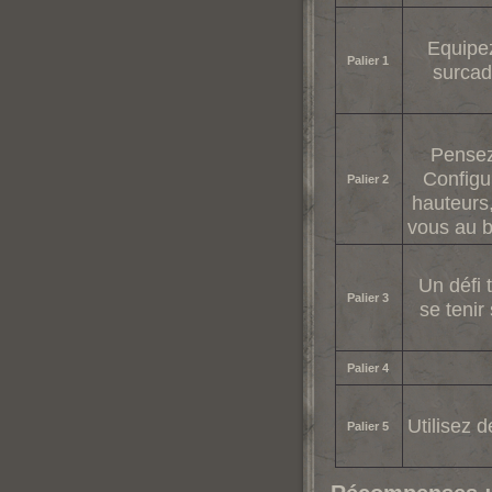
Equipe
Palier 1
surcad
Pensez
Configur
Palier 2
hauteurs
vous au 
Un défi 
Palier 3
se tenir
Palier 4
Utilisez 
Palier 5