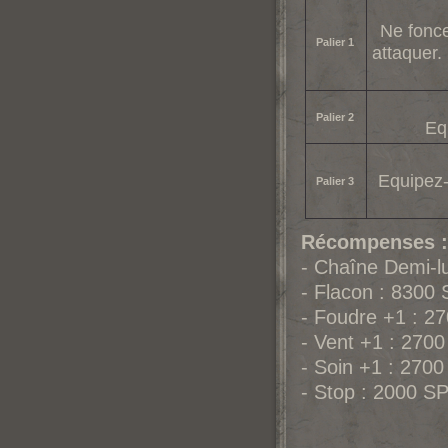
Ne fonce
Palier 1
attaquer.
Palier 2
Eq
Equipez-
Palier 3
Récompenses :
- Chaîne Demi-l
- Flacon : 8300
- Foudre +1 : 2
- Vent +1 : 270
- Soin +1 : 270
- Stop : 2000 S