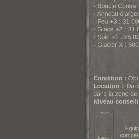
- Boucle Contre
- Anneau d'arge
- Feu +3 : 31 0
- Glace +3 : 31
- Soin +1 : 25 0
- Glacier X : 60
Condition :
Obte
Location :
Dans 
dans la zone de 
Niveau conseill
Palier
Equip
compéte
Palier 1