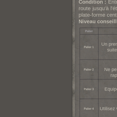
Condition :
Entr
route jusqu'à l'é
plate-forme cent
Niveau conseill
Palier
Un prem
Palier 1
suit
Ne per
Palier 2
rap
Equip
Palier 3
Utilisez
Palier 4