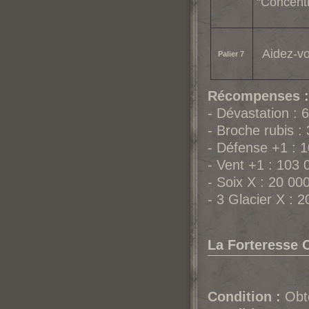
"Concentr
Aidez-vo
Palier 7
Récompenses :
- Dévastation :
- Broche rubis :
- Défense +1 : 
- Vent +1 : 103
- Soix X : 20 00
- 3 Glacier X : 
La Forteresse 
Condition :
Obte