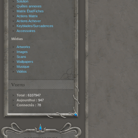
Solution
Quêtes annexes
Matrix État/Fiches
Actions Matrix
Actions Achever
Keyblades/Surcadences
Accessoires
Médias
Artworks
Images
Scans
Wallpapers
Musique
Vidéos
Total :
6107947
Aujourdhui :
947
Connectés :
78