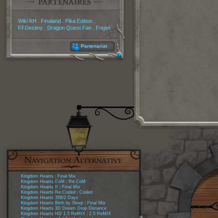
Partenaires
Wiki KH
.
Finaland
.
Pika Edition
.
FFDestiny
.
Dragon Quest Fan
.
Frigiel
Partenariat
Kingdom Hearts
|
Final Mix
Kingdom Hearts CoM
|
Re:CoM
Kingdom Hearts II
|
Final Mix
Kingdom Hearts Re:Coded
|
Coded
Kingdom Hearts 358/2 Days
Kingdom Hearts Birth by Sleep
|
Final Mix
Kingdom Hearts 3D Dream Drop Distance
Kingdom Hearts HD 1.5 ReMIX
|
2.5 ReMIX