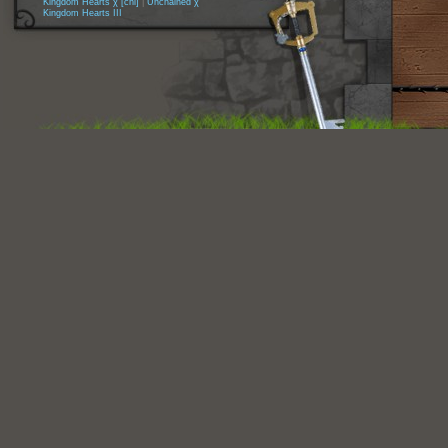
Kingdom Hearts χ [chi]
|
Unchained χ
Kingdom Hearts III