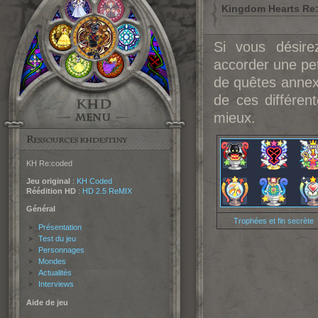
Kingdom Hearts Re
Si vous désire
accorder une pet
de quêtes annexe
de ces différen
mieux.
KH Re:coded
Jeu original
:
KH Coded
Réédition HD
:
HD 2.5 ReMIX
Général
Trophées et fin secrète
Présentation
Test du jeu
Personnages
Mondes
Actualités
Interviews
Aide de jeu