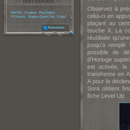
Observez à prés
Partenaires
Wiki KH
.
Finaland
.
Pika Edition
.
celui-ci en app
FFDestiny
.
Dragon Quest Fan
.
Frigiel
plaçant au cent
Partenariat
touche X. La c
réutilisée qu'un
jusqu'à remplir 
possible de d
d'Horloge supér
est activée, la
transforme en A
A pour la déclen
Sora obtient fi
fiche Level Up.