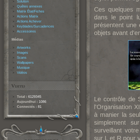
Solution
Quêtes annexes
Ces quelques m
Matrix État/Fiches
dans le point l
Actions Matrix
Actions Achever
présentent une 
Keyblades/Surcadences
Accessoires
objets avant d'e
Médias
Artworks
Images
Scans
Wallpapers
Musique
Vidéos
Total :
6129345
Le contrôle de 
Aujourdhui :
1086
l'Organisation X
Connectés :
81
à manier la seu
simplement su
surveillant vot
sur L et R pour 