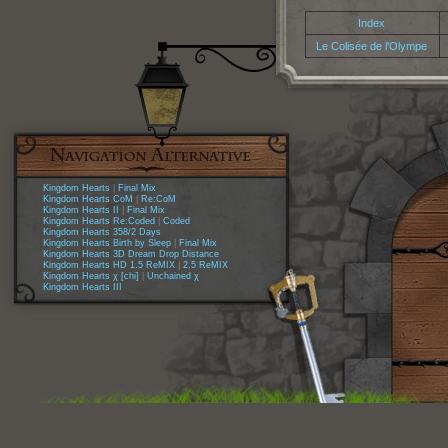
Index
Le Colisée de l'Olympe
Kingdom Hearts
|
Final Mix
Kingdom Hearts CoM
|
Re:CoM
Kingdom Hearts II
|
Final Mix
Kingdom Hearts Re:Coded
|
Coded
Kingdom Hearts 358/2 Days
Kingdom Hearts Birth by Sleep
|
Final Mix
Kingdom Hearts 3D Dream Drop Distance
Kingdom Hearts HD 1.5 ReMIX
|
2.5 ReMIX
Kingdom Hearts χ [chi]
|
Unchained χ
Kingdom Hearts III