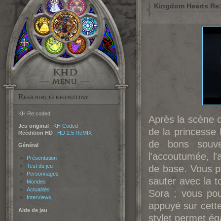
Kingdom Hearts Re:co
KH Re:coded
Après la scène d'
Jeu original
:
KH Coded
de la princesse
Réédition HD
:
HD 2.5 ReMIX
de bons souv
Général
l'accoutumée, l
Présentation
Test du jeu
de base. Vous po
Personnages
sauter avec la 
Mondes
Actualités
Sora ; vous po
Interviews
appuyé sur cette
Aide de jeu
stylet permet ég