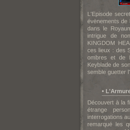
L'Episode secret
évènements de l
dans le Royaum
intrigue de no
KINGDOM HEARTS
ces lieux : des
ombres et de B
Keyblade de son
semble guetter l'
• L'Armur
Découvert à la f
étrange pers
interrogations a
remarqué les q