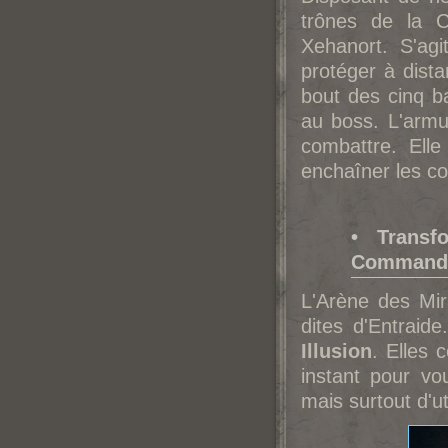
trônes de la 
Xehanort. S'ag
protéger à dista
bout des cinq b
au boss. L'armu
combattre. Elle
enchaîner les c
• Transf
Commande
L'Arène des Mi
dites d'Entraid
Illusion
. Elles 
instant pour vou
mais surtout d'ut