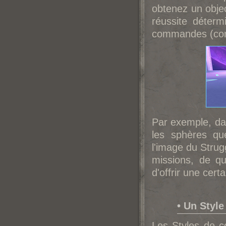
obtenez un objec
réussite déter
commandes (com
Par exemple, dan
les sphères qu
l'image du Strug
missions, de q
d'offrir une cert
• Un Styl
Les Styles de c