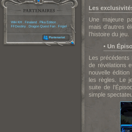
Les exclusivité
Une majeure p
Partenaires
Wiki KH
.
Finaland
.
Pika Edition
.
mais d'autres é
FFDestiny
.
Dragon Quest Fan
.
Frigiel
l'histoire du jeu.
Partenariat
• Un Épis
Les précédents 
de révélations e
nouvelle édition
les règles. Le 
suite de l'Épiso
simple spectateur