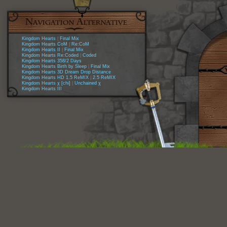
Kingdom Hearts
|
Final Mix
Kingdom Hearts CoM
|
Re:CoM
Kingdom Hearts II
|
Final Mix
Kingdom Hearts Re:Coded
|
Coded
Kingdom Hearts 358/2 Days
Kingdom Hearts Birth by Sleep
|
Final Mix
Kingdom Hearts 3D Dream Drop Distance
Kingdom Hearts HD 1.5 ReMIX
|
2.5 ReMIX
Kingdom Hearts χ [chi]
|
Unchained χ
Kingdom Hearts III