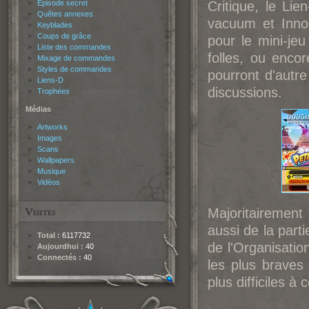
Épisode secret
Critique, le Li
Quêtes annexes
vacuum et Inno
Keyblades
Coups de grâce
pour le mini-je
Liste des commandes
folles, ou enc
Mixage de commandes
Styles de commandes
pourront d'autre
Liens-D
discussions.
Trophées
Médias
Artworks
Images
Scans
Wallpapers
Musique
Vidéos
Majoritairement
aussi de la par
Total :
6117732
de l'Organisatio
Aujourdhui :
40
Connectés :
40
les plus braves
plus difficiles à c