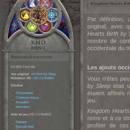
Kingdom Hearts Bir
Par définition,
original, avec 
Hearts Birth by 
nombre de cont
occidentale du t
Les ajouts occ
KH BBS Final Mix
Jeu original
:
KH Birth by Sleep
Vous n'êtes peut
Réédition HD
:
HD 2.5 ReMIX
by Sleep
était 
Général
étaient affinés 
Présentation
Contenus bonus
jeu.
Actualités
Interviews
Kingdom Hearts 
Aide de jeu
(HD 2.5 ReMIX)
notre et à ce tit
Solution
profiter de ces
Épisode final