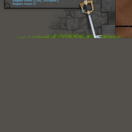
Kingdom Hearts χ [chi]
|
Unchained χ
Kingdom Hearts III