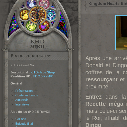
Kingdom Hearts Birt
Après une arri
Donald et Dingo,
KH BBS Final Mix
coffres de la 
Jeu original
:
KH Birth by Sleep
Réédition HD
:
HD 2.5 ReMIX
ressourçant
et
Général
proximité.
Présentation
Contenus bonus
Entrez dans la
Actualités
Recette méga 
Interviews
mais celui-ci s
Aide de jeu
(HD 2.5 ReMIX)
le Roi, affaibl
Solution
Épisode final
Dingo
.