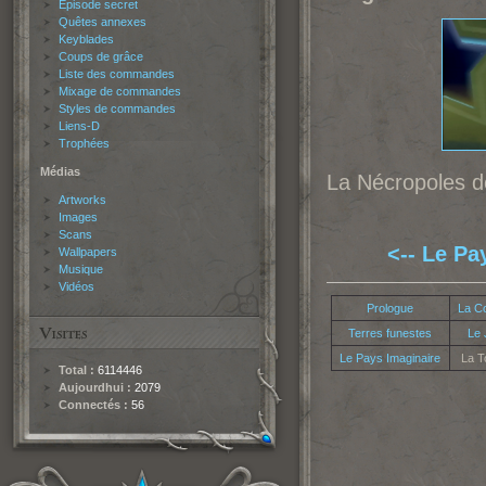
Épisode secret
Quêtes annexes
Keyblades
Coups de grâce
Liste des commandes
Mixage de commandes
Styles de commandes
Liens-D
Trophées
Médias
La Nécropoles d
Artworks
Images
Scans
<-- Le Pa
Wallpapers
Musique
Vidéos
Prologue
La C
Terres funestes
Le 
Le Pays Imaginaire
La T
Total :
6114446
Aujourdhui :
2079
Connectés :
56