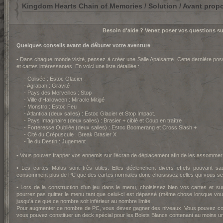
Kingdom Hearts Chain of Memories / Solution / Avant prop
Besoin d'aide ? Venez poser vos questions s
Quelques conseils avant de débuter votre aventure
• Dans chaque monde visité, pensez à créer une Salle Apaisante. Cette dernière pos
et cartes intéressantes. En voici une liste détaillée :
- Colisée : Estoc Glacier
- Agrabah : Gravité
- Pays des Merveilles : Stop
- Ville d'Halloween : Miracle Mitigé
- Monstro : Estoc Feu
- Atlantica (deux salles) : Estoc Glacier et Stop Impact.
- Pays Imaginaire (deux salles) : Brasier + ciblé et Coup en traître
- Forteresse Oubliée (deux salles) : Estoc Boomerang et Cross Slash +
- Cité du Crépuscule : Break Brasier X
- Île du Destin : Jugement
• Vous pouvez frapper vos ennemis sur l'écran de déplacement afin de les assommer
• Les cartes Malus sont très utiles. Elles déclenchent divers effets pouvant sa
consomment plus de PC que des cartes normales donc choisissez celles qui vous sem
• Lors de la construction d'un jeu dans le menu, choisissez bien vos cartes et s
pourrez pas quitter le menu tant que celui-ci est dépassé (même chose lorsque vous
jusqu'à ce que ce nombre soit inférieur au nombre limite.
Pour augmenter ce nombre de PC, vous devez gagner des niveaux. Vous pouvez co
vous pouvez constituer un deck spécial pour les Bolets Blancs contenant au moins u