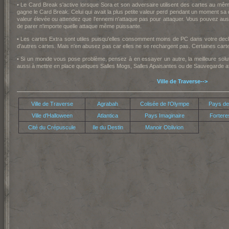
• Le Card Break s'active lorsque Sora et son adversaire utilisent des cartes au mê
gagne le Card Break. Celui qui avait la plus petite valeur perd pendant un moment sa d
valeur élevée ou attendez que l'ennemi n'attaque pas pour attaquer. Vous pouvez aussi 
de parer n'importe quelle attaque même puissante.
• Les cartes Extra sont utiles puisqu'elles consomment moins de PC dans votre deck
d'autres cartes. Mais n'en abusez pas car elles ne se rechargent pas. Certaines carte
• Si un monde vous pose problème, pensez à en essayer un autre, la meilleure solu
aussi à mettre en place quelques Salles Mogs, Salles Apaisantes ou de Sauvegarde afi
Ville de Traverse-->
Ville de Traverse
Agrabah
Colisée de l'Olympe
Pays de
Ville d'Halloween
Atlantica
Pays Imaginaire
Fortere
Cité du Crépuscule
Ile du Destin
Manoir Oblivion