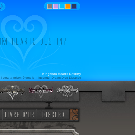
Kingdom Hearts Destiny
 sera ta prison éternelle. | Inconnu, Dream Drop Distance