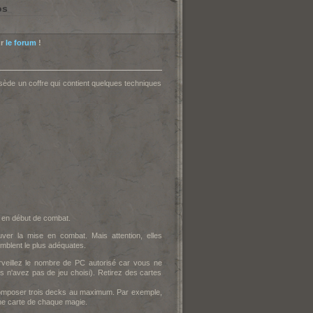
os
ur
le forum
!
sède un coffre qui contient quelques techniques
 en début de combat.
uver la mise en combat. Mais attention, elles
blent le plus adéquates.
urveillez le nombre de PC autorisé car vous ne
 n'avez pas de jeu choisi). Retirez des cartes
mposer trois decks au maximum. Par exemple,
ne carte de chaque magie.