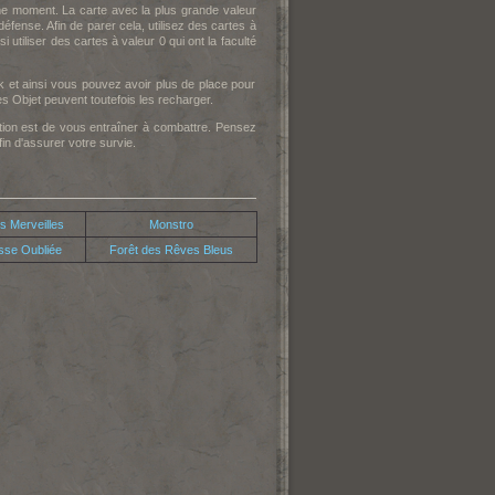
me moment. La carte avec la plus grande valeur
éfense. Afin de parer cela, utilisez des cartes à
utiliser des cartes à valeur 0 qui ont la faculté
 et ainsi vous pouvez avoir plus de place pour
s Objet peuvent toutefois les recharger.
tion est de vous entraîner à combattre. Pensez
n d'assurer votre survie.
s Merveilles
Monstro
sse Oubliée
Forêt des Rêves Bleus