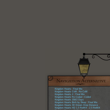
Kingdom Hearts
|
Final Mix
Kingdom Hearts CoM
|
Re:CoM
Kingdom Hearts II
|
Final Mix
Kingdom Hearts Re:Coded
|
Coded
Kingdom Hearts 358/2 Days
Kingdom Hearts Birth by Sleep
|
Final Mix
Kingdom Hearts 3D Dream Drop Distance
Kingdom Hearts HD 1.5 ReMIX
|
2.5 ReMIX