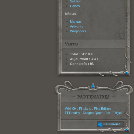
Solution
Cartes
Médias
Mangas
Artworks
Wallpapers
Total :
6121009
Aujourdhui :
3341
Connectés :
93
Partenaires
Wiki KH
.
Finaland
.
Pika Edition
.
FFDestiny
.
Dragon Quest Fan
.
Frigiel
Partenariat