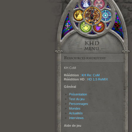
KH CoM
Réédition
:
KH Re: CoM
Réédition HD
:
HD 1.5 ReMIX
Général
Présentation
Test du jeu
Personnages
Mondes
Actualités
Interviews
Aide de jeu