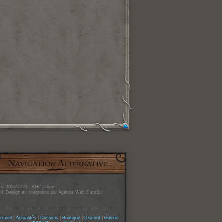
© 2005/2023 - KHDestiny
© Design et Integration par Agence Web DantSu
ccueil
|
Actualités
|
Dossiers
|
Boutique
|
Discord
|
Galerie