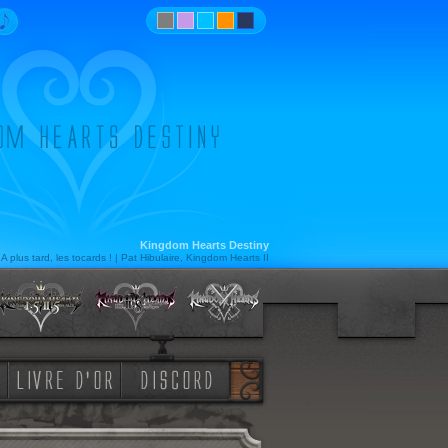
Kingdom Hearts Destiny
A plus tard, les tocards ! | Pat Hibulaire, Kingdom Hearts II