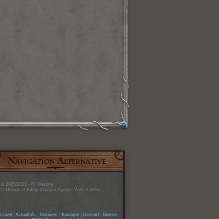
© 2005/2023 - KHDestiny
© Design et Integration par Agence Web DantSu
ccueil
|
Actualités
|
Dossiers
|
Boutique
|
Discord
|
Galerie