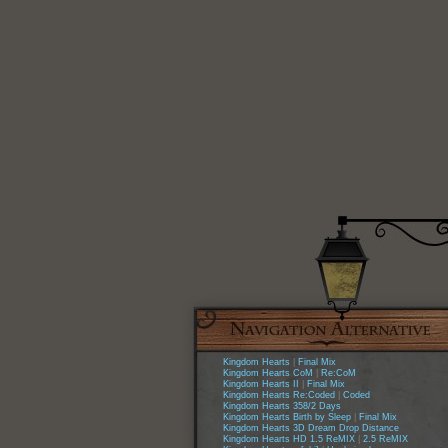
Kingdom Hearts
|
Final Mix
Kingdom Hearts CoM
|
Re:CoM
Kingdom Hearts II
|
Final Mix
Kingdom Hearts Re:Coded
|
Coded
Kingdom Hearts 358/2 Days
Kingdom Hearts Birth by Sleep
|
Final Mix
Kingdom Hearts 3D Dream Drop Distance
Kingdom Hearts HD 1.5 ReMIX
|
2.5 ReMIX