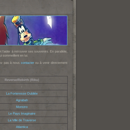
t l'aider à retrouver ses souvenirs. En parallèle,
 sommeillent en lui.
itez pas à nous
contacter
ou à venir directement
Reverse/Rebirth (Riku)
-
La Forteresse Oubliée
Agrabah
Monstro
Le Pays Imaginaire
La Ville de Traverse
Atlantica