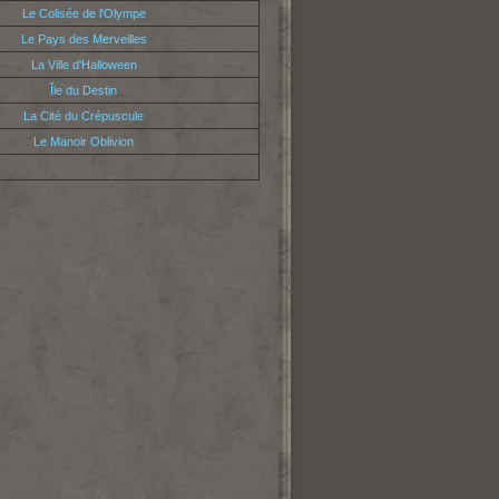
Le Colisée de l'Olympe
Le Pays des Merveilles
La Ville d'Halloween
Île du Destin
La Cité du Crépuscule
Le Manoir Oblivion