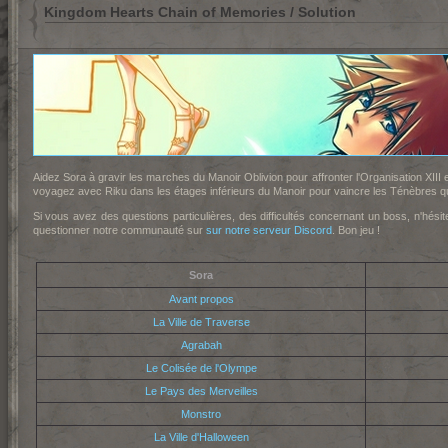
Kingdom Hearts Chain of Memories / Solution
Aidez Sora à gravir les marches du Manoir Oblivion pour affronter l'Organisation XIII e
voyagez avec Riku dans les étages inférieurs du Manoir pour vaincre les Ténèbres qui
Si vous avez des questions particulières, des difficultés concernant un boss, n'hés
questionner notre communauté sur
sur notre serveur Discord
. Bon jeu !
Sora
Avant propos
La Ville de Traverse
Agrabah
Le Colisée de l'Olympe
Le Pays des Merveilles
Monstro
La Ville d'Halloween