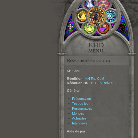
KH CoM
Réédition
:
KH Re: CoM
Réédition HD
:
HD 1.5 ReMIX
Général
Présentation
Test du jeu
Personnages
Mondes
Actualités
Interviews
Aide de jeu