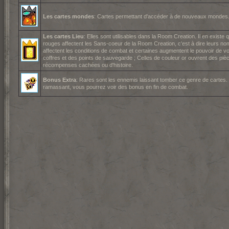
Les cartes mondes
: Cartes permettant d'accéder à de nouveaux mondes
Les cartes Lieu
: Elles sont utilisables dans la Room Creation. Il en existe 
rouges affectent les Sans-coeur de la Room Creation, c'est à dire leurs nom
affectent les conditions de combat et certaines augmentent le pouvoir de v
coffres et des points de sauvegarde ; Celles de couleur or ouvrent des p
récompenses cachées ou d'histoire.
Bonus Extra
: Rares sont les ennemis laissant tomber ce genre de cartes
ramassant, vous pourrez voir des bonus en fin de combat.