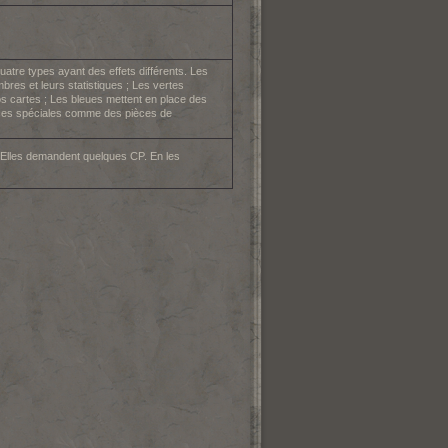
.
quatre types ayant des effets différents. Les
bres et leurs statistiques ; Les vertes
os cartes ; Les bleues mettent en place des
ièces spéciales comme des pièces de
. Elles demandent quelques CP. En les