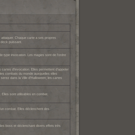
r attaquer. Chaque carte a ses propres
n deck puissant.
de type invocation. Les magies sont de l'ordre
 cartes d'invocation. Elles permettent d'appeler
s des combats du monde auxquelles elles
serez dans la Ville d'Halloween; les cartes
 Elles sont utilisables en combat.
'un combat. Elles déclenchent des
es boss et déclenchant divers effets très