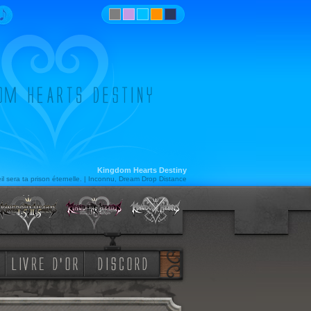
Kingdom Hearts Destiny
 sera ta prison éternelle. | Inconnu, Dream Drop Distance