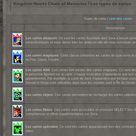
Kingdom Hearts Chain of Memories / Les types de cartes
Types de carte |
Liste des cartes
-
Description
Les cartes attaques
: Ce sont les cartes Keyblade dont Sora a besoin pou
caractéristiques et vous devez bien les analyser afin de vous constituer u
Les cartes magiques
: Cette classe comprend les cartes de type sorts et 
du Feu, Glace, Foudre...
Les cartes Allié
: Ces cartes font parties des cartes magiques. Ce sont des
la personne figurant sur la carte. Chaque invocation n'apparaisse que lor
appartiennent. Par exemple, la carte de Jack n'apparaitra que lorsque vous 
Donald et Dingo sont utilisables dans tous les mondes sauf à l'Île du Destin.
Les cartes objets
: Ces cartes permettent de recharger les cartes utilisées.
Les cartes Malus
: Ces cartes sont accesibles en pressant SELECT lors d
compétences et effets supplémentaires sur Sora.
Les cartes spéciales
: Ce sont des cartes apparaissant lors des combats d
utiles.