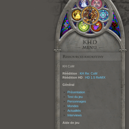
KH CoM
Réédition
:
KH Re: CoM
Réédition HD
:
HD 1.5 ReMIX
Général
Présentation
Test du jeu
Personnages
Mondes
Actualités
Interviews
Aide de jeu