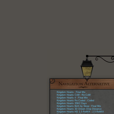
Kingdom Hearts
|
Final Mix
Kingdom Hearts CoM
|
Re:CoM
Kingdom Hearts II
|
Final Mix
Kingdom Hearts Re:Coded
|
Coded
Kingdom Hearts 358/2 Days
Kingdom Hearts Birth by Sleep
|
Final Mix
Kingdom Hearts 3D Dream Drop Distance
Kingdom Hearts HD 1.5 ReMIX
|
2.5 ReMIX