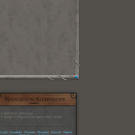
© 2005/2023 - KHDestiny
© Design et Integration par Agence Web DantSu
ccueil
|
Actualités
|
Dossiers
|
Boutique
|
Discord
|
Galerie