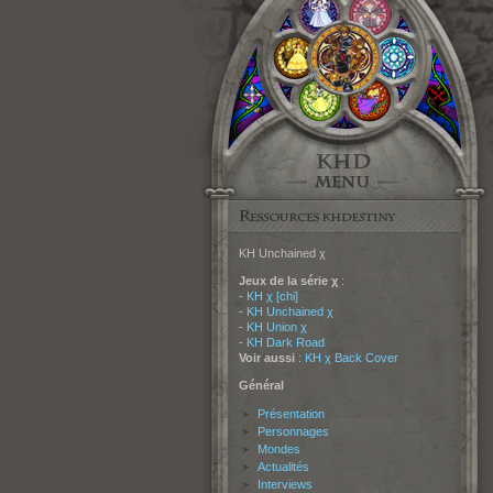
KH Unchained χ
Jeux de la série χ
:
-
KH χ [chi]
-
KH Unchained χ
-
KH Union χ
-
KH Dark Road
Voir aussi
:
KH χ Back Cover
Général
Présentation
Personnages
Mondes
Actualités
Interviews