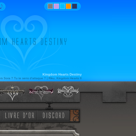
Kingdom Hearts Destiny
rs Sora ? Tu te sens d'attaque ? | Riku, Kingdom Hearts II