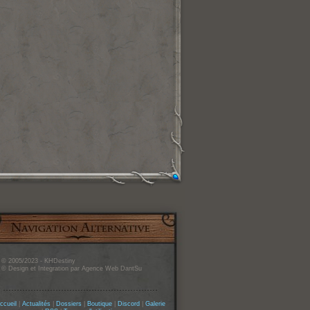
© 2005/2023 - KHDestiny
© Design et Integration par Agence Web DantSu
ccueil
|
Actualités
|
Dossiers
|
Boutique
|
Discord
|
Galerie