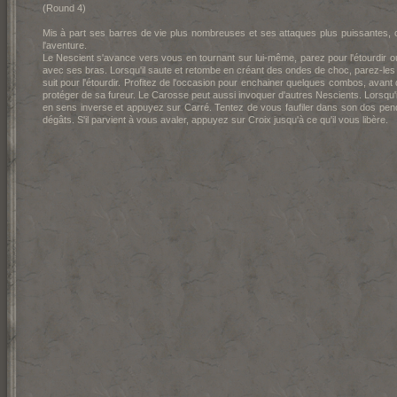
(Round 4)
Mis à part ses barres de vie plus nombreuses et ses attaques plus puissantes, c
l'aventure.
Le Nescient s'avance vers vous en tournant sur lui-même, parez pour l'étourdir o
avec ses bras. Lorsqu'il saute et retombe en créant des ondes de choc, parez-le
suit pour l'étourdir. Profitez de l'occasion pour enchainer quelques combos, avant 
protéger de sa fureur. Le Carosse peut aussi invoquer d'autres Nescients. Lorsqu'il
en sens inverse et appuyez sur Carré. Tentez de vous faufiler dans son dos pendan
dégâts. S'il parvient à vous avaler, appuyez sur Croix jusqu'à ce qu'il vous libère.