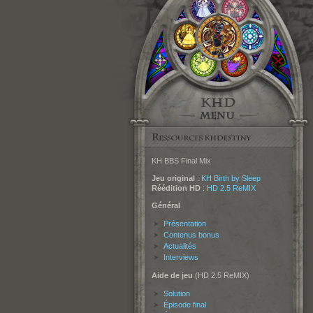
KH BBS Final Mix
Jeu original
:
KH Birth by Sleep
Réédition HD
:
HD 2.5 ReMIX
Général
Présentation
Contenus bonus
Actualités
Interviews
Aide de jeu
(HD 2.5 ReMIX)
Solution
Épisode final