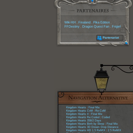
Partenaires
Wiki KH
.
Finaland
.
Pika Edition
.
FFDestiny
.
Dragon Quest Fan
.
Frigiel
Partenariat
Kingdom Hearts
|
Final Mix
Kingdom Hearts CoM
|
Re:CoM
Kingdom Hearts II
|
Final Mix
Kingdom Hearts Re:Coded
|
Coded
Kingdom Hearts 358/2 Days
Kingdom Hearts Birth by Sleep
|
Final Mix
Kingdom Hearts 3D Dream Drop Distance
Kingdom Hearts HD 1.5 ReMIX
|
2.5 ReMIX