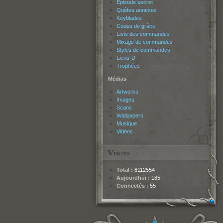
Épisode secret
Quêtes annexes
Keyblades
Coups de grâce
Liste des commandes
Mixage de commandes
Styles de commandes
Liens-D
Trophées
Médias
Artworks
Images
Scans
Wallpapers
Musique
Vidéos
Total :
6112554
Aujourdhui :
185
Connectés :
55