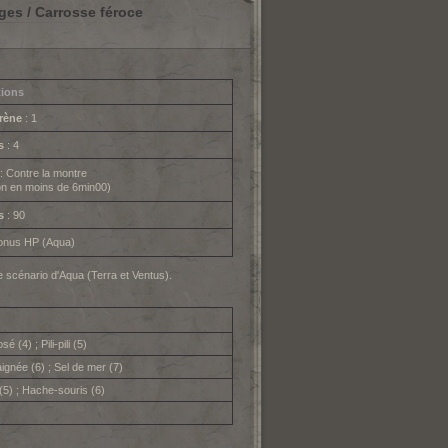
ges / Carrosse féroce
tions
rène
: 1
s
: 4
: Contre la montre
on en moins de 6min00)
s
: 90
onus HP (Aqua)
e scénario d'Aqua (Terra et Ventus).
 (4) ; Pili-pili (5)
ignée (6) ; Sel de mer (7)
e (5) ; Hache-souris (6)