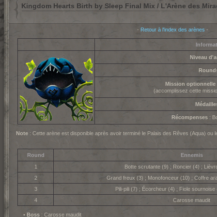
Kingdom Hearts Birth by Sleep Final Mix / L'Arène des Mira
-
Retour à l'index des arènes
-
Informa
Niveau d'a
Round
Mission optionnelle
(accomplissez cette missi
Médaille
Récompenses
: B
Note
: Cette arène est disponible après avoir terminé le Palais des Rêves (Aqua) ou l
Round
Ennemis
1
Botte scrutante (9) ; Roncier (4) ; Lièvrosé
2
Grand freux (3) ; Monofonceur (10) ; Coffre ara
3
Pili-pili (7) ; Écorcheur (4) ; Fiole sournois
4
Carosse maudit
•
Boss
: Carosse maudit