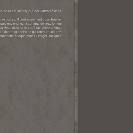
e boss est identique à celui affronté dans
u esquivez. Il peut également vous frapper
s puis enclenchez la commande réaction qui
de vous éloigner lorsqu'il se relève et vous
 s'écarte et aspire ce qui l'entoure, courez
t cette attaque pour lui infliger quelques