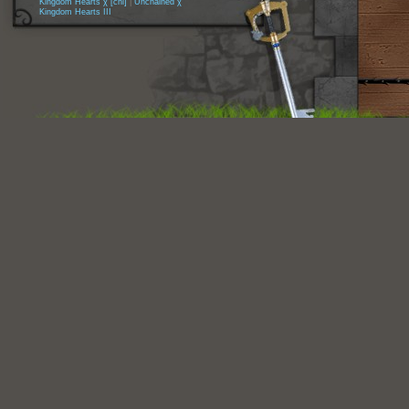
Kingdom Hearts χ [chi]
|
Unchained χ
Kingdom Hearts III