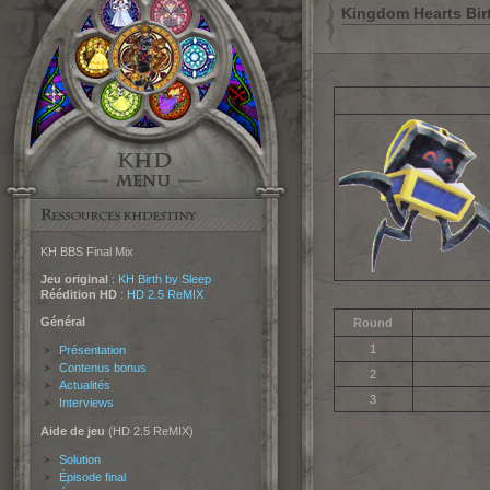
Kingdom Hearts Birt
KH BBS Final Mix
Jeu original
:
KH Birth by Sleep
Réédition HD
:
HD 2.5 ReMIX
Général
Round
1
Présentation
Contenus bonus
2
Actualités
3
Interviews
Aide de jeu
(HD 2.5 ReMIX)
Solution
Épisode final