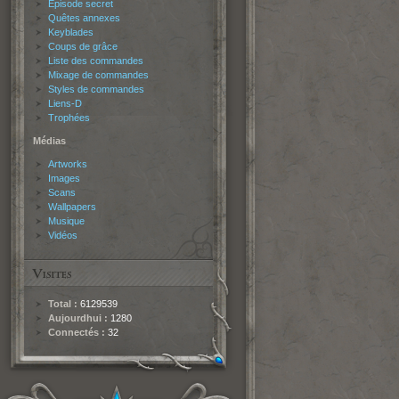
Épisode secret
Quêtes annexes
Keyblades
Coups de grâce
Liste des commandes
Mixage de commandes
Styles de commandes
Liens-D
Trophées
Médias
Artworks
Images
Scans
Wallpapers
Musique
Vidéos
Total :
6129539
Aujourdhui :
1280
Connectés :
32