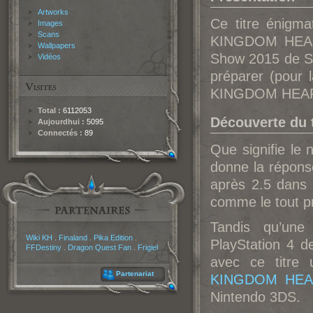
Artworks
Ce titre énigma
Images
Scans
KINGDOM HEART
Wallpapers
Show 2015 de Son
Vidéos
préparer (pour l
KINGDOM HEART
Total :
6112053
Découverte du t
Aujourdhui :
5095
Connectés :
89
Que signifie le
donne la répons
après 2.5 dans 
comme le tout pr
Tandis qu’une
Partenaires
Wiki KH
.
Finaland
.
Pika Edition
.
PlayStation 4 
FFDestiny
.
Dragon Quest Fan
.
Frigiel
avec ce titre
Partenariat
KINGDOM HEAR
Nintendo 3DS.