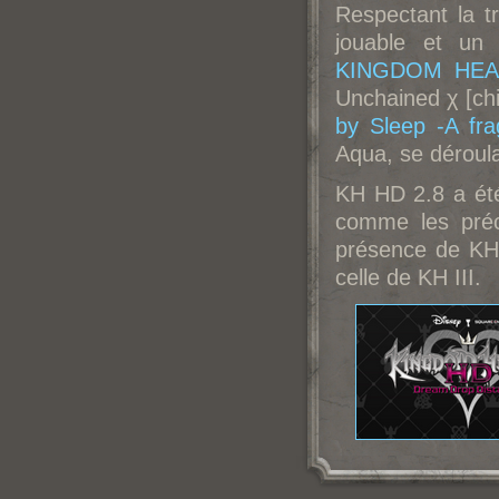
Respectant la tr
jouable et un 
KINGDOM HEAR
Unchained χ [chi
by Sleep -A fr
Aqua, se déroula
KH HD 2.8 a été
comme les préc
présence de KH 
celle de KH III.