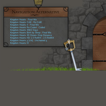
Kingdom Hearts
|
Final Mix
Kingdom Hearts CoM
|
Re:CoM
Kingdom Hearts II
|
Final Mix
Kingdom Hearts Re:Coded
|
Coded
Kingdom Hearts 358/2 Days
Kingdom Hearts Birth by Sleep
|
Final Mix
Kingdom Hearts 3D Dream Drop Distance
Kingdom Hearts HD 1.5 ReMIX
|
2.5 ReMIX
Kingdom Hearts χ [chi]
|
Unchained χ
Kingdom Hearts III