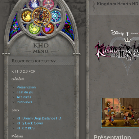
Kingdom Hearts HD 
KH HD 2.8 FCP
Général
Présentation
Test du jeu
Actualités
Interviews
Jeux
KH Dream Drop Distance HD
KH χ Back Cover
KH 0.2 BBS
Présentation
Médias