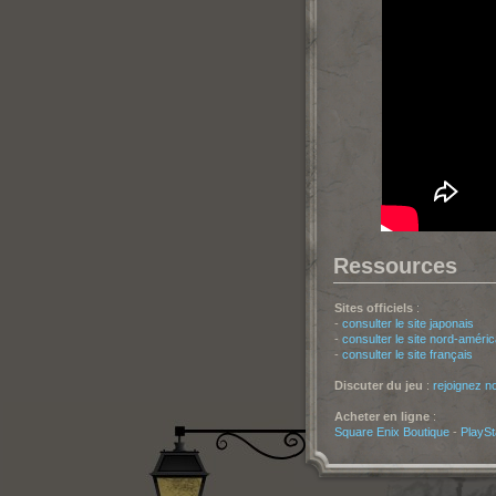
Ressources
Sites officiels
:
-
consulter le site japonais
-
consulter le site nord-améric
-
consulter le site français
Discuter du jeu
:
rejoignez n
Acheter en ligne
:
Square Enix Boutique
-
PlaySt