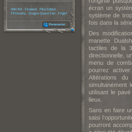
l'original puisq
écran un systè
Partenaires
Wiki KH
.
Finaland
.
Pika Edition
.
FFDestiny
.
Dragon Quest Fan
.
Frigiel
système de trop
fois dans la séri
Partenariat
Des modificatio
manette Dualsho
tactiles de la 
directionnelle, 
menu de comba
pourrez active
Altérations d
simultanément l
utilisant le pav
lieux.
Sans en faire un
saisi l'opportun
pourront accom