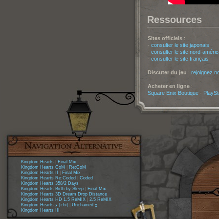
Ressources
Sites officiels
:
-
consulter le site japonais
-
consulter le site nord-améric
-
consulter le site français
Discuter du jeu
:
rejoignez n
Acheter en ligne
:
Square Enix Boutique
-
PlaySt
Kingdom Hearts
|
Final Mix
Kingdom Hearts CoM
|
Re:CoM
Kingdom Hearts II
|
Final Mix
Kingdom Hearts Re:Coded
|
Coded
Kingdom Hearts 358/2 Days
Kingdom Hearts Birth by Sleep
|
Final Mix
Kingdom Hearts 3D Dream Drop Distance
Kingdom Hearts HD 1.5 ReMIX
|
2.5 ReMIX
Kingdom Hearts χ [chi]
|
Unchained χ
Kingdom Hearts III