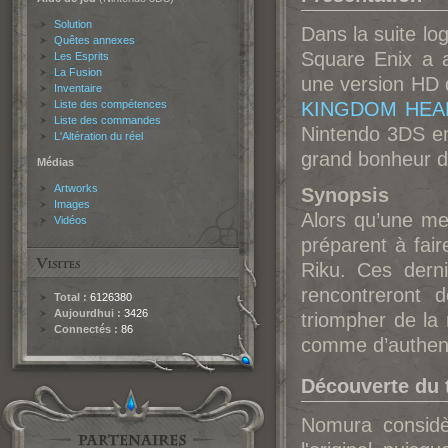
Solution
Dans la suite lo
Quêtes annexes
Square Enix a 
Les Esprits
La Fusion
une version HD
Inventaire
Liste des compétences
KINGDOM HEART
Liste des commandes
Nintendo 3DS en
L'Altération du réel
grand bonheur d
Médias
Artworks
Synopsis
Images
Alors qu’une me
Vidéos
préparent à fai
Riku. Ces dern
rencontreront 
Total :
6126380
Aujourdhui :
3426
triompher de la 
Connectés :
86
comme d’authent
Découverte du t
Nomura considè