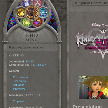
Kingdom Hearts Dr
KH DDD HD
Jeu original
:
KH 3D
Compilation HD
:
HD 2.8 FCP
Général
Présentation
Test du jeu
Actualités
Interviews
Aide de jeu
(HD 2.8 FCP)
Trophées
Présentation
Aide de jeu
(Nintendo 3DS)