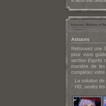
a ainsi été dévoi
Astuces, Médias et R
Astuces
Retrouvez une
S
pour vous guid
section
Esprits
r
manière de le
complétez votre 
La solution de
HD, seules les