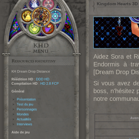
Kingdom Hearts 3D 
Aidez Sora et R
Endormis à tra
[Dream Drop Dis
KH Dream Drop Distance
Réédition HD
:
DDD HD
Si vous avez des
Compilation HD
:
HD 2.8 FCP
boss, n'hésitez
Général
notre communau
Présentation
Test du jeu
Personnages
Mondes
Aven
Actualités
Interviews
Aide de jeu