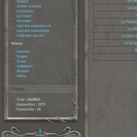
La Vil
Solution
Quêtes annexes
La Cit
Les Esprits
La Fusion
Inventaire
Le Paradi
Liste des compétences
La Vil
Liste des commandes
L'Altération du réel
Le Pays d
La Symph
Médias
I
Artworks
Images
Scans
Wallpapers
Musique
Vidéos
Total :
6118852
Aujourdhui :
1173
Connectés :
39