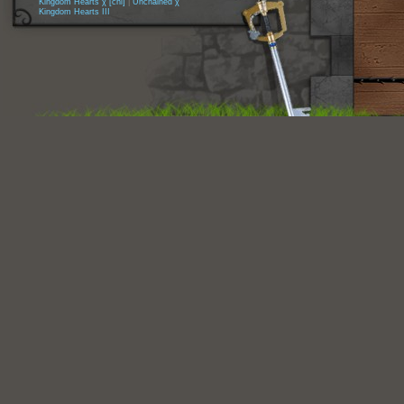
Kingdom Hearts χ [chi]
|
Unchained χ
Kingdom Hearts III