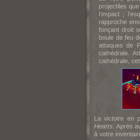
projectiles qu
l'impact ; l'e
rapproche ens
fonçant droit 
boule de feu d
attaques de F
cathédrale. At
cathédrale, ce
La victoire en
Hearts
. Après av
à votre inventair