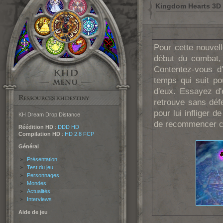
Kingdom Hearts 3D /
Pour cette nouvell
début du combat, 
Contentez-vous d'
temps qui suit pou
d'eux. Essayez d'
retrouve sans déf
pour lui infliger d
KH Dream Drop Distance
de recommencer cet
Réédition HD
:
DDD HD
Compilation HD
:
HD 2.8 FCP
Général
Présentation
Test du jeu
Personnages
Mondes
Actualités
Interviews
Aide de jeu