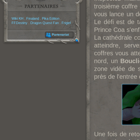
troisième coffr
vous lance un dé
Partenaires
Wiki KH
.
Finaland
.
Pika Edition
.
Le défi est de 
FFDestiny
.
Dragon Quest Fan
.
Frigiel
Prince Coa s'enf
Partenariat
La cathédrale co
atteindre, serv
coffres vous at
nord, un
Boucli
zone vidée de s
près de l'entrée 
Une fois de reto