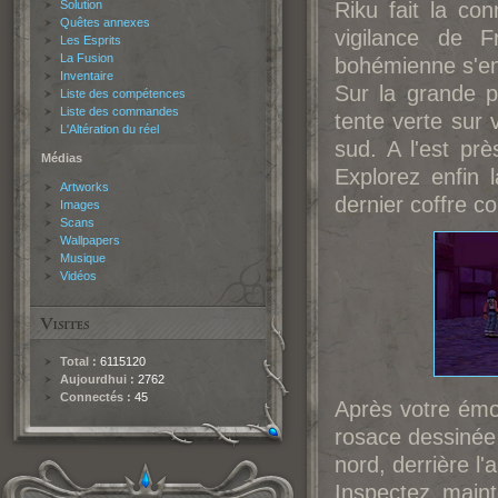
Solution
Riku fait la co
Quêtes annexes
vigilance de F
Les Esprits
La Fusion
bohémienne s'en
Inventaire
Sur la grande p
Liste des compétences
Liste des commandes
tente verte sur 
L'Altération du réel
sud. A l'est pr
Médias
Explorez enfin 
Artworks
dernier coffre c
Images
Scans
Wallpapers
Musique
Vidéos
Total :
6115120
Aujourdhui :
2762
Connectés :
45
Après votre émo
rosace dessinée 
nord, derrière l
Inspectez main