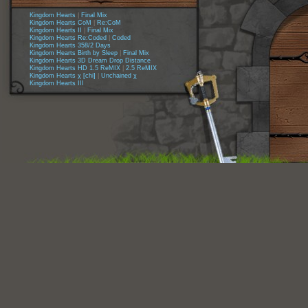
Kingdom Hearts
|
Final Mix
Kingdom Hearts CoM
|
Re:CoM
Kingdom Hearts II
|
Final Mix
Kingdom Hearts Re:Coded
|
Coded
Kingdom Hearts 358/2 Days
Kingdom Hearts Birth by Sleep
|
Final Mix
Kingdom Hearts 3D Dream Drop Distance
Kingdom Hearts HD 1.5 ReMIX
|
2.5 ReMIX
Kingdom Hearts χ [chi]
|
Unchained χ
Kingdom Hearts III