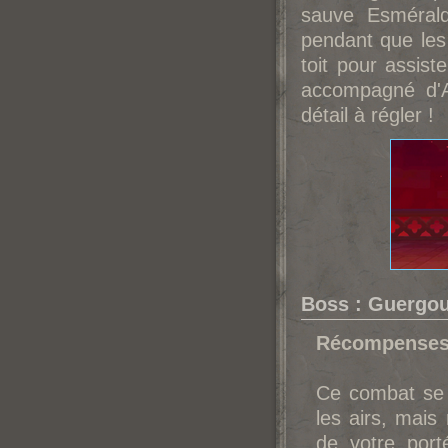
sauve Esmérald
pendant que les
toit pour assist
accompagné d'A
détail à régler !
Boss : Guergou
Récompense
Ce combat se d
les airs, mais
de votre port