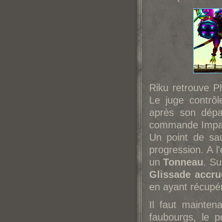
Riku retrouve Ph
Le juge contrôl
après son dépa
commande Impac
Un point de sau
progression. A l
un
Tonneau
. S
Glissade accru
en ayant récupé
Il faut mainten
faubourgs, le p