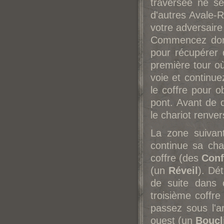
traversée ne se
d'autres Avale-R
votre adversaire
Commencez donc 
pour récupérer
première tour o
voie et continue
le coffre pour 
pont. Avant de q
le chariot renve
La zone suivan
continue sa cha
coffre (des
Conf
(un
Réveil
). Dé
de suite dans c
troisième coffr
passez sous l'a
ouest (un
Boucli