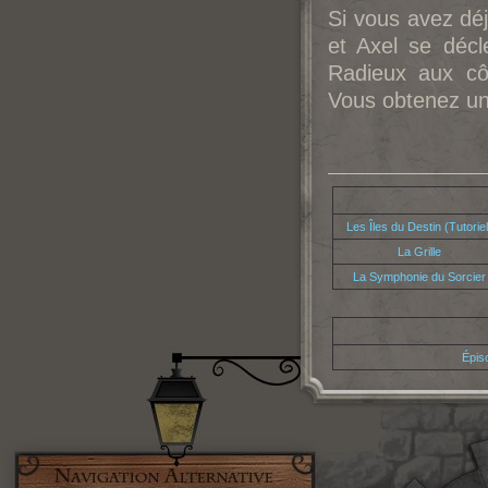
Si vous avez dé
et Axel se décl
Radieux aux cô
Vous obtenez 
Les Îles du Destin (Tutoriel
La Grille
La Symphonie du Sorcier
Épis