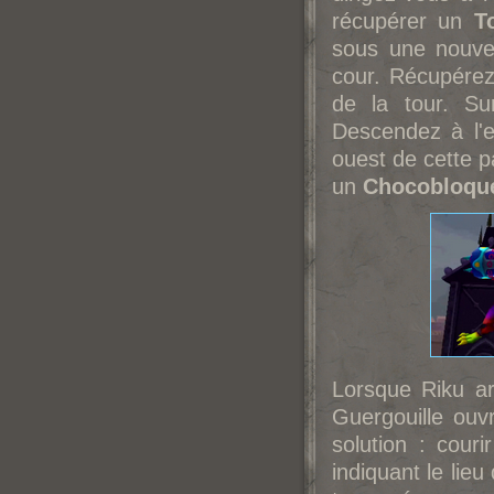
récupérer un
T
sous une nouvel
cour. Récupére
de la tour. S
Descendez à l'e
ouest de cette pa
un
Chocobloqu
Lorsque Riku a
Guergouille ouvr
solution : cour
indiquant le lieu