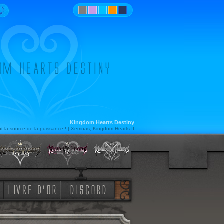
Kingdom Hearts Destiny
t la source de la puissance ! | Xemnas, Kingdom Hearts II