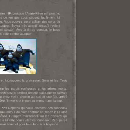
pres HP. Lorsque l'Avale-Rêve est proche,
les de feu que vous pouvez facilement lui
e. Vous pouvez aussi utiliser des sorts de
aquer. Soyez très attentif lorsqu'il revient
 assaut. Vers la fin du combat, le boss
s pour contre-attaquer.
t kidnappent la princesse. Sora et les Trois
re les parois rocheuses et les arbres morts,
escendez et prenez un petit passage en suivant
prenez votre chemin au sud et une fois arrivé
êve
. Traversez le pont et entrez dans la tour.
te des Rapetou qui vous envoient des tonneaux
e autour du pilier centrale et utilisez la Fluidité
résor
. Grimpez maintenant sur les caisses qui
e la Fluidité pour éviter les tonneaux. Récupérez
squ'au sommet pour faire face aux Rapetou.