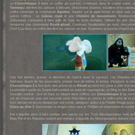
un
Chocobloque 3
dans un coffre au sud-est. Continuez dans le couloir ouest, d
Tonneau
) derrière les caisses à détruire. Descendez d'autres escaliers et escalade
coffre contenant la commande
Aquilon
. Sautez sur la plate-forme en face puis c
autres coffres : un
Gâteau royal
et une
Chimère de mouvement
. Redescende
Zéléphants s'amusent à faire jaillir de l'eau de leurs trompes. Utilisez les jets d'
remporter une commande
Roulé-glissé
. Continuez l'exploration au nord, descend
Chef Coa dans un coffre derrière les caisses en bas. Examinez la bouche d'égoût plu
Une fois dehors, prenez la direction de l'opéra avec le carosse. Les Rapetou tr
l'intérieur. Avant de les poursuivre, prenez tout de même le temps d'explorer la c
Chocobloque 2
à l'est près des arbres et un
Réveil
au nord-est, juste à côté d'un fa
La première partie du Grand hall contient un point de sauvegarde, un Mog et des
Conf
l'escalier central ; tout en haut se situent deux coffres (un
Chocobloque 2
au nord
rez de chaussée puis une seconde série d'escaliers et ouvrez le coffre près de la s
l'est, devant un accès bloqué par une corde, atteignez grâce à la Fluidité l'étage juste
Glace au rêve 3
. Descendez et dirigez-vous vers le Théâtre en empruntant le couloir
Pat s'apprête alors à faire tomber une caisse sur les Trois Mousquetaires mais grâce
Mais Pat et les Rapetou restent une menace à laquelle les Mousquetaires doivent mettr