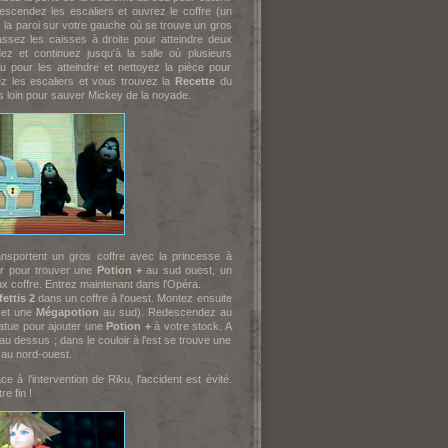
escendez les escaliers et ouvrez le coffre (un
z la paroi sur votre gauche où se trouve un gros
assez les caisses à droite pour atteindre deux
z et continuez jusqu'à la salle où plusieurs
eau pour les atteindre et nettoyez la pièce pour
ez les escaliers et vous trouvez la
Recette
du
s loin pour sauver Mickey de la noyade.
ansportent un gros coffre avec la princesse à
our pour trouver une
Potion +
au sud ouest, un
ux coffre. Entrez maintenant dans l'Opéra.
ettis 2
dans un coffre à l'ouest. Montez ensuite
 et une
Mégapotion
au sud). Redescendez au
tatue pour ajouter une
Potion +
à votre stock. A
 au dessus ; dans le couloir à l'est se trouve une
 au nord-ouest.
 à l'intervention de Riku, l'accident est évité.
e fin !