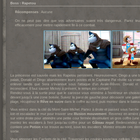
Boss : Rapetou
Récompenses
: Aucune
On ne peut pas dire que vos adversaires soient très dangereux. Parez leur
efficacement pour mettre rapidement fin à ce combat.
La princesse est sauvée mais les Rapetou persistent. Heureusement, Dingo a une bri
palais, Donald et Dingo abandonnent leurs postes et le Capitaine Pat révèle sa vraie 
enlever tandis que Sora s'évanouit sous l'attaque d'un Avale-Rêves. Donald et 
inconscient. Il faut sauver Mickey à présent, le temps est compté !
Rendez-vous à la sortie pour que le carosse vous emmène à l'extérieur en choisi
devant jusqu'à une zone boisée. Suivez la paroi de gauche pour découvrir une gale
plage, récupérez le
Rêve en sucre
dans le coffre au nord, puis montez dans le batea
Vous entrez dans la cité du Mont-Saint-Michel. Partez à droite et passez sous l'arch
loin et escaladez le mur pour trouver une
Illusion mouvement
. Revenez en arrière 
sur votre droite pour atteindre une petite cour fermée dissimulant un gros coffre (
montez les escaliers à l'est jusqu'au coffre pour un
Gâteau royal
. Redescendez et 
contient une
Potion +
se trouve au nord, sous les escaliers. Montez ensuite ces dern
sortie.
Vous atteignez les Cachots de la cité. Traversez les couloirs jusqu'aux cellules. Détru