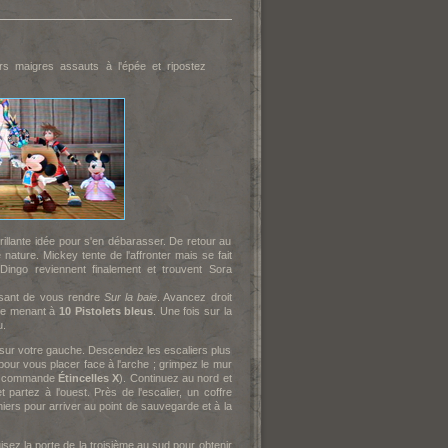
s maigres assauts à l'épée et ripostez
llante idée pour s'en débarasser. De retour au
nature. Mickey tente de l'affronter mais se fait
Dingo reviennent finalement et trouvent Sora
ssant de vous rendre
Sur la baie
. Avancez droit
rie menant à
10 Pistolets bleus
. Une fois sur la
u.
e sur votre gauche. Descendez les escaliers plus
pour vous placer face à l'arche ; grimpez le mur
une commande
Étincelles X
). Continuez au nord et
partez à l'ouest. Près de l'escalier, un coffre
iers pour arriver au point de sauvegarde et à la
isez la porte de la troisième au sud pour obtenir