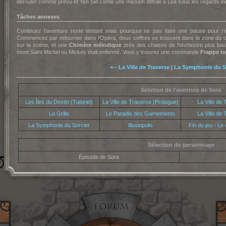
dérouler comme prévu et Yen Sid confie une mission diffcile à Lea sous les regards in
Tâches annexes
Continuez l'aventure reste tentant mais pourquoi ne pas faire une pause pour 
Commencez par retourner dans l'Opéra, deux coffres se trouvent dans la zone du c
sur la scène, et une
Chimère mélodique
près des chaises de l'orchestre plus bas.
mont Saint Michel où Mickey était enfermé. Vous y trouvez une commande
Frappe t
<-- La Ville de Traverse
|
La Symphonie du So
Solution de l'aventure de Sora
Les Îles du Destin (Tutoriel)
La Ville de Traverse (Prologue)
La Ville de
La Grille
Le Paradis des Garnements
La Ville de
La Symphonie du Sorcier
Illusiopolis
Fin du jeu - Le
Sélection du personnage
Épisode de Sora