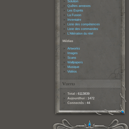
Solution
Quêtes annexes
Les Esprits
La Fusion
Inventaire
Liste des compétences
Liste des commandes
L'Altération du réel
Médias
Artworks
Images
Scans
Wallpapers
Musique
Vidéos
Total :
6113839
Aujourdhui :
1472
Connectés :
44