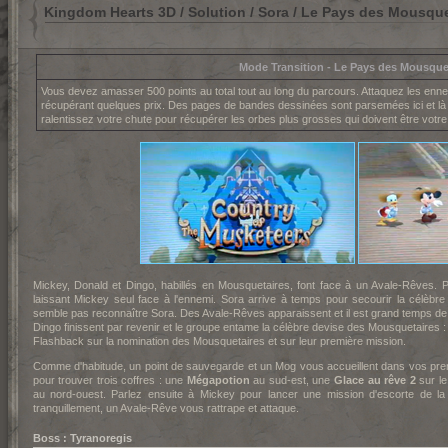
Kingdom Hearts 3D / Solution / Sora / Le Pays des Mousque
Mode Transition - Le Pays des Mousque
Vous devez amasser 500 points au total tout au long du parcours. Attaquez les enne
récupérant quelques prix. Des pages de bandes dessinées sont parsemées ici et là
ralentissez votre chute pour récupérer les orbes plus grosses qui doivent être votre
Mickey, Donald et Dingo, habillés en Mousquetaires, font face à un Avale-Rêves. Pr
laissant Mickey seul face à l'ennemi. Sora arrive à temps pour secourir la célèb
semble pas reconnaître Sora. Des Avale-Rêves apparaissent et il est grand temps de 
Dingo finissent par revenir et le groupe entame la célèbre devise des Mousquetaires 
Flashback sur la nomination des Mousquetaires et sur leur première mission.
Comme d'habitude, un point de sauvegarde et un Mog vous accueillent dans vos prem
pour trouver trois coffres : une
Mégapotion
au sud-est, une
Glace au rêve 2
sur le
au nord-ouest. Parlez ensuite à Mickey pour lancer une mission d'escorte de la
tranquillement, un Avale-Rêve vous rattrape et attaque.
Boss : Tyranoregis