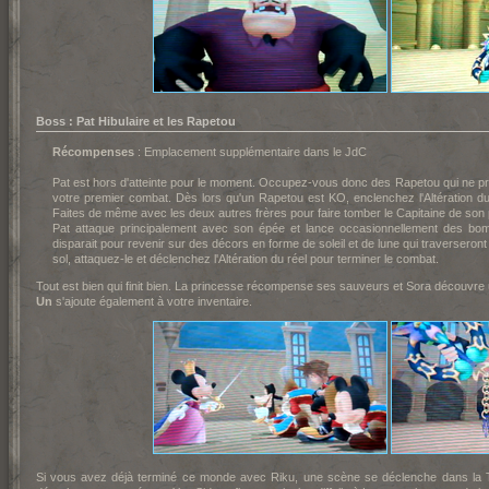
Boss : Pat Hibulaire et les Rapetou
Récompenses
: Emplacement supplémentaire dans le JdC
Pat est hors d'atteinte pour le moment. Occupez-vous donc des Rapetou qui ne prés
votre premier combat. Dès lors qu'un Rapetou est KO, enclenchez l'Altération du r
Faites de même avec les deux autres frères pour faire tomber le Capitaine de son 
Pat attaque principalement avec son épée et lance occasionnellement des bom
disparait pour revenir sur des décors en forme de soleil et de lune qui traverseront 
sol, attaquez-le et déclenchez l'Altération du réel pour terminer le combat.
Tout est bien qui finit bien. La princesse récompense ses sauveurs et Sora découvr
Un
s'ajoute également à votre inventaire.
Si vous avez déjà terminé ce monde avec Riku, une scène se déclenche dans la 