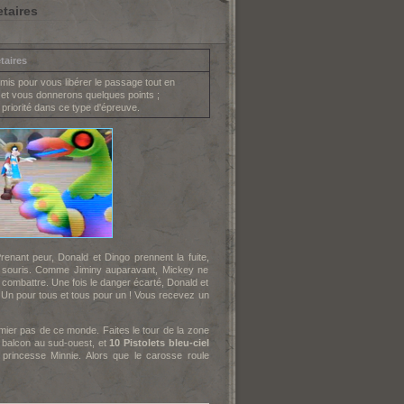
taires
taires
mis pour vous libérer le passage tout en
 et vous donnerons quelques points ;
 priorité dans ce type d'épreuve.
enant peur, Donald et Dingo prennent la fuite,
re souris. Comme Jiminy auparavant, Mickey ne
combattre. Une fois le danger écarté, Donald et
: Un pour tous et tous pour un ! Vous recevez un
ier pas de ce monde. Faites le tour de la zone
 balcon au sud-ouest, et
10 Pistolets bleu-ciel
 princesse Minnie. Alors que le carosse roule