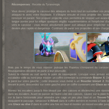
Récompenses
: Recette du Tyranoregis
Vous devez protéger le carosse des attaques du boss tout en surveillant vos pro
attaquez-le avec votre Keyblade. Il s'éloigne ensuite et vous projette des bou
renvoyer en parant. Son propore projectile vous permettra de stopper son avancé
longue portée pour lui infliger quelques dégâts supplémentaires et l'empêcher d'att
vers le carosse : vous devez absolument parer son attaque pour empêcher son
devient plus rapide et dangereux. Continuez de parer ses projectiles et ses charge
Mais pas le temps de vous reposer puisque les Rapetou s'emparent du carosse e
Mousquetaires décident de partir à leur poursuite.
Suivez le chemin au sud après le point de sauvegarde. Lorsque vous arrivez ent
escaladez celle au nord pour trouver un coffre contenant la commande
Brasier X
. D
la paroi sur votre gauche ; cette impasse vous mène à un
Bouclier biscuit 2
. Re
devant le pont, descendez sur votre gauche pour un coffre contenant une
Glace au r
Montez les escaliers jusqu'à être bloqué par des caisses et déclenchez une ripos
dans les escaliers. Avant de passer de l'autre côté des caisses, sautez sur la plate-form
sur la barre horizontale pour atteindre une cage un peu plus haut et un
Trouve-T
bloquaient le passage, ramassez le
Réveil
dans le coffre derrière et montez à l'aide d
une
Glace au rêve 2
dans le coffre une fois en haut et montez un nouvel escalier ju