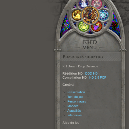
KH Dream Drop Distance
Réédition HD
:
DDD HD
Compilation HD
:
HD 2.8 FCP
Général
Présentation
Test du jeu
Personnages
Mondes
Actualités
Interviews
Aide de jeu