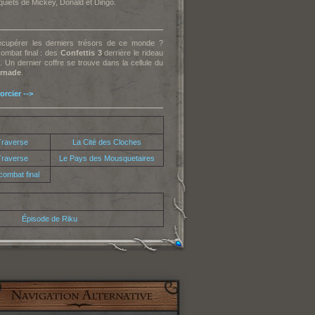
quiets de Mickey, Donald et Dingo.
récupérer les derniers trésors de ce monde ?
ombat final : des
Confettis 3
derrière le rideau
 Un dernier coffre se trouve dans la cellule du
ornade
.
rcier -->
 Traverse
La Cité des Cloches
 Traverse
Le Pays des Mousquetaires
 combat final
Épisode de Riku