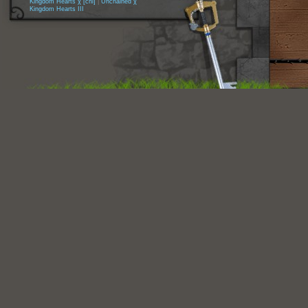
Kingdom Hearts χ [chi]
|
Unchained χ
Kingdom Hearts III