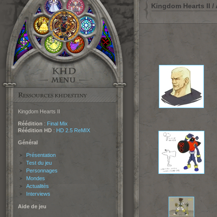
Kingdom Hearts II /
Kingdom Hearts II
Réédition
:
Final Mix
Réédition HD
:
HD 2.5 ReMIX
Général
Présentation
Test du jeu
Personnages
Mondes
Actualités
Interviews
Aide de jeu