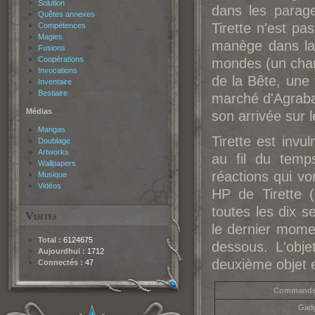
Solution
dans les parage
Quêtes annexes
Tirette n'est pas
Compétences
Magies
manège dans la 
Fusions
Coopérations
mondes (un char
Invocations
de la Bête, une
Inventaire
Bestiaire
marché d'Agraba
Médias
son arrivée sur l
Mangas
Tirette est inv
Doublage
Artworks
au fil du temp
Wallpapers
réactions qui vo
Musique
Vidéos
HP de Tirette (
toutes les dix s
le dernier momen
Total :
6124675
dessous. L'obje
Aujourdhui :
1712
deuxième objet 
Connectés :
47
Commande 
Gad