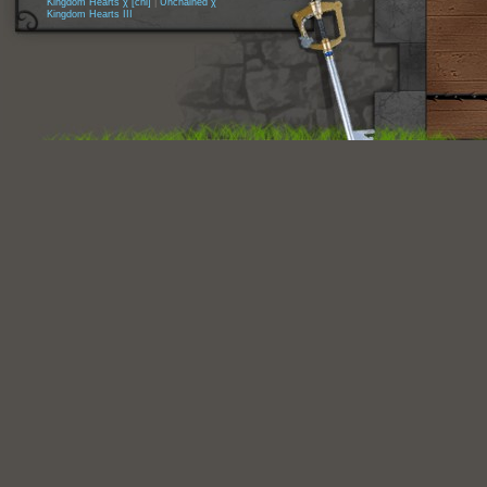
Kingdom Hearts χ [chi]
|
Unchained χ
Kingdom Hearts III