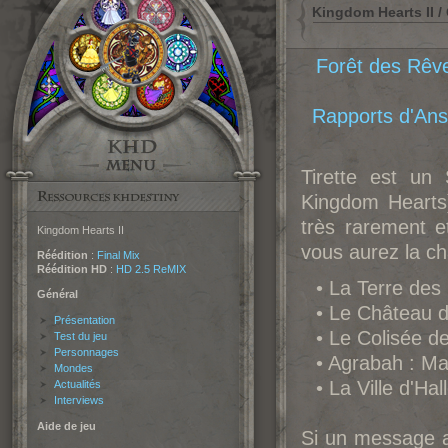
Kingdom Hearts II / 
Forêt des Rêv
Rapports d'An
Tirette est un
Kingdom Hearts)
très rarement et
Kingdom Hearts II
vous aurez la ch
Réédition
:
Final Mix
Réédition HD
:
HD 2.5 ReMIX
• La Terre des
Général
• Le Château d
Présentation
• Le Colisée d
Test du jeu
Personnages
• Agrabah : M
Mondes
• La Ville d'H
Actualités
Interviews
Aide de jeu
Si un message a