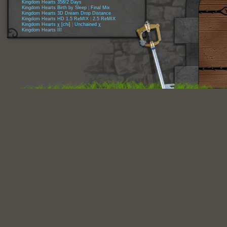
Kingdom Hearts 358/2 Days
Kingdom Hearts Birth by Sleep
|
Final Mix
Kingdom Hearts 3D Dream Drop Distance
Kingdom Hearts HD 1.5 ReMIX
|
2.5 ReMIX
Kingdom Hearts χ [chi]
|
Unchained χ
Kingdom Hearts III