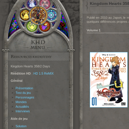
Kingdom Hearts 358
Publié en 2010 au Japon, le
quelques différences propres
Volume 1
Kingdom Hearts 358/2 Days
Réédition HD
:
HD 1.5 ReMIX
Général
Présentation
Test du jeu
Personnages
Mondes
Actualités
Interviews
Aide de jeu
Solution