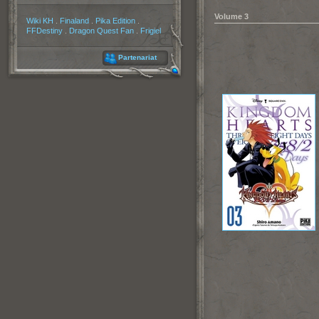
Volume 3
Partenaires
Wiki KH
.
Finaland
.
Pika Edition
.
FFDestiny
.
Dragon Quest Fan
.
Frigiel
Partenariat