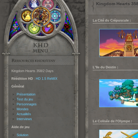
Kingdom Hearts 358
La Cité du Crépuscule :
L'Ile du Destin :
Kingdom Hearts 358/2 Days
Réédition HD
:
HD 1.5 ReMIX
Général
Présentation
Test du jeu
Personnages
Mondes
Actualités
Interviews
Le Colisée de l'Olympe :
Aide de jeu
Solution