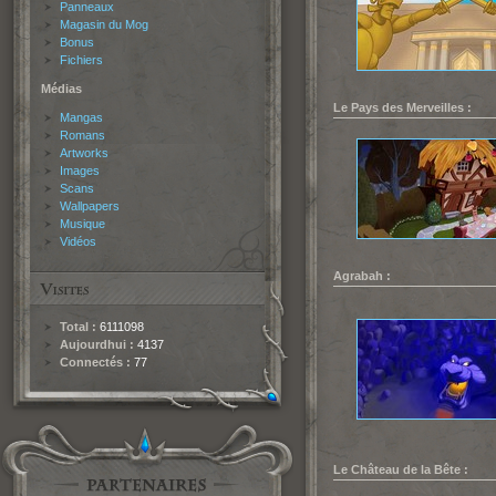
Panneaux
Magasin du Mog
Bonus
Fichiers
Médias
Le Pays des Merveilles :
Mangas
Romans
Artworks
Images
Scans
Wallpapers
Musique
Vidéos
Agrabah :
Total :
6111098
Aujourdhui :
4137
Connectés :
77
Le Château de la Bête :