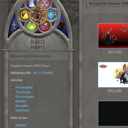
Kingdom Hearts 358
800 x 600
Kingdom Hearts 358/2 Days
Réédition HD
:
HD 1.5 ReMIX
Général
Présentation
800 x 600
Test du jeu
Personnages
Mondes
Actualités
Interviews
Aide de jeu
Solution