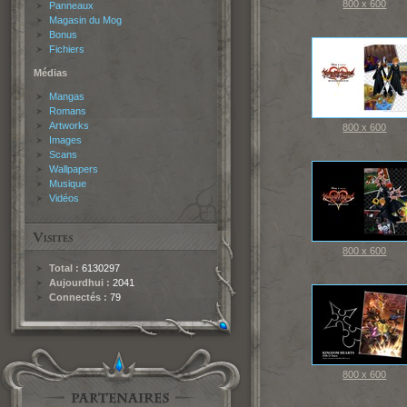
800 x 600
Panneaux
Magasin du Mog
Bonus
Fichiers
Médias
Mangas
Romans
Artworks
800 x 600
Images
Scans
Wallpapers
Musique
Vidéos
800 x 600
Total :
6130297
Aujourdhui :
2041
Connectés :
79
800 x 600