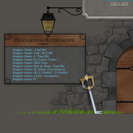
1280 x 1024
Kingdom Hearts
|
Final Mix
Kingdom Hearts CoM
|
Re:CoM
Kingdom Hearts II
|
Final Mix
Kingdom Hearts Re:Coded
|
Coded
Kingdom Hearts 358/2 Days
Kingdom Hearts Birth by Sleep
|
Final Mix
Kingdom Hearts 3D Dream Drop Distance
Kingdom Hearts HD 1.5 ReMIX
|
2.5 ReMIX
Kingdom Hearts χ [chi]
|
Unchained χ
Kingdom Hearts III