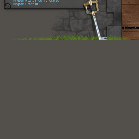
Kingdom Hearts χ [chi]
|
Unchained χ
Kingdom Hearts III