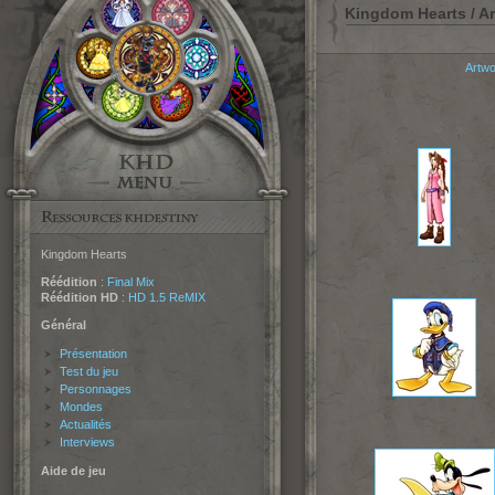
Kingdom Hearts / A
Artwo
Kingdom Hearts
Réédition
:
Final Mix
Réédition HD
:
HD 1.5 ReMIX
Général
Présentation
Test du jeu
Personnages
Mondes
Actualités
Interviews
Aide de jeu