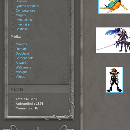
Solution
Quêtes annexes
Compétences
Magies
Invocations
Inventaire
Bestiaire
Médias
Mangas
Romans
Doublage
Screenshots
Artworks
Wallpapers
Musique
Vidéos
Total :
6108786
Aujourdhui :
1824
Connectés :
67