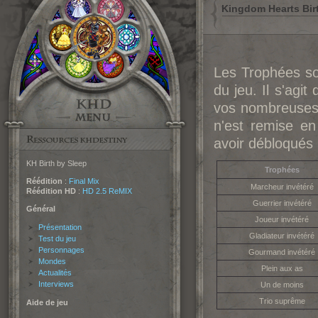
Kingdom Hearts Birt
Les Trophées so
du jeu. Il s'agi
vos nombreuses
n'est remise en
avoir débloqués 
KH Birth by Sleep
Trophées
Réédition
:
Final Mix
Marcheur invétéré
Réédition HD
:
HD 2.5 ReMIX
Guerrier invétéré
Général
Joueur invétéré
Présentation
Gladiateur invétéré
Test du jeu
Personnages
Gourmand invétéré
Mondes
Plein aux as
Actualités
Interviews
Un de moins
Trio suprême
Aide de jeu