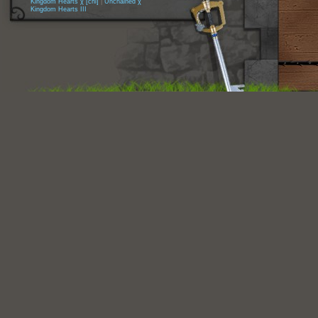
Kingdom Hearts χ [chi]
|
Unchained χ
Kingdom Hearts III