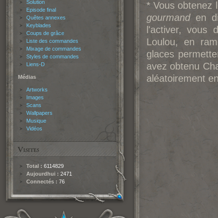
Solution
* Vous obtenez 
Episode final
gourmand
en di
Quêtes annexes
Keyblades
l'activer, vous 
Coups de grâce
Loulou, en ram
Liste des commandes
Mixage de commandes
glaces permetten
Styles de commandes
avez obtenu Chan
Liens-D
aléatoirement e
Médias
Artworks
Images
Scans
Wallpapers
Musique
Vidéos
Total :
6114829
Aujourdhui :
2471
Connectés :
76