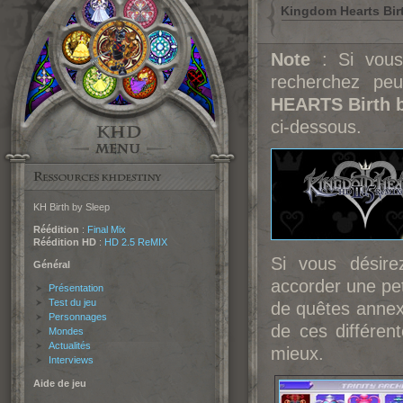
Kingdom Hearts Bir
Note
: Si vou
recherchez pe
HEARTS Birth b
ci-dessous.
KH Birth by Sleep
Réédition
:
Final Mix
Réédition HD
:
HD 2.5 ReMIX
Si vous désire
Général
accorder une pet
Présentation
Test du jeu
de quêtes annexe
Personnages
de ces différen
Mondes
Actualités
mieux.
Interviews
Aide de jeu