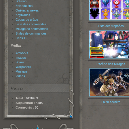
Solution
Episode final
Quêtes annexes
Keyblades
Coups de grâce
Liste des commandes
Liste des trophées
Mixage de commandes
Styles de commandes
Liens-D
Médias
Artworks
Images
Scans
L'Arène des Mirages
Wallpapers
Musique
Vidéos
Total :
6126439
La fin secrète
Aujourdhui :
3485
Connectés :
80