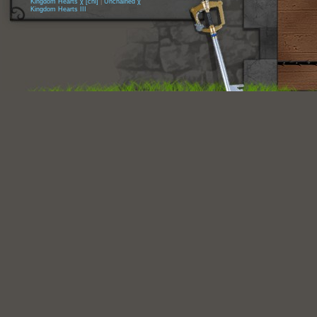
Kingdom Hearts χ [chi]
|
Unchained χ
Kingdom Hearts III