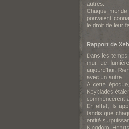
autres.
Chaque monde av
pouvaient conna
le droit de leur 
Rapport de Xeh
Dans les temps a
mur de lumièr
aujourd'hui. R
avec un autre.
A cette époque,
Keyblades étaie
commencèrent à 
En effet, ils ap
tandis que chaq
entité surpuiss
Kingdom Hearts