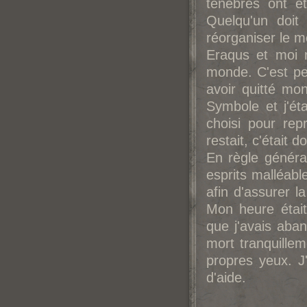
ténèbres ont é
Quelqu'un doit
réorganiser le m
Eraqus et moi n
monde. C'est peu
avoir quitté mon
Symbole et j'ét
choisi pour rep
restait, c'était 
En règle généra
esprits malléabl
afin d'assurer l
Mon heure était
que j'avais aba
mort tranquillem
propres yeux. J
d'aide.