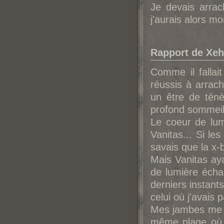
Je devais arrac
j'aurais alors m
Rapport de Xeh
Comme il fallai
réussis à arrach
un être de tén
profond sommeil
Le coeur de lum
Vanitas... Si le
savais que la x-b
Mais Vanitas aya
de lumière échap
derniers instants
celui où j'avais
Mes jambes me po
même plage où j