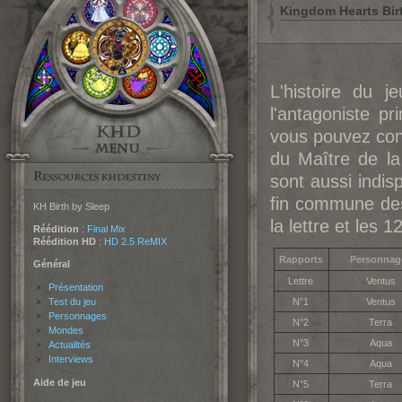
Kingdom Hearts Birt
L'histoire du 
l'antagoniste pr
vous pouvez cons
du Maître de la
sont aussi indis
fin commune des
KH Birth by Sleep
la lettre et les
Réédition
:
Final Mix
Réédition HD
:
HD 2.5 ReMIX
Rapports
Personnag
Général
Lettre
Ventus
Présentation
Test du jeu
N°1
Ventus
Personnages
N°2
Terra
Mondes
N°3
Aqua
Actualités
Interviews
N°4
Aqua
Aide de jeu
N°5
Terra