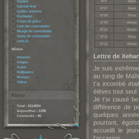
N°6
Aqua
Solution
Episode final
N°07
Aqua
Quêtes annexes
N°08
Terra
Keyblades
Coups de grâce
N°09
Ventus
Liste des commandes
N°10
Ventus
Mixage de commandes
Styles de commandes
N°11
Terra
Liens-D
N°12
Ventus
Médias
Lettre de Xeha
Artworks
Images
Je suis extrêmem
Scans
Wallpapers
au rang de Maîtr
Musique
Vidéos
t'a incombé étai
élèves tout seul.
Je t'ai causé b
différence de p
Total :
6114654
Aujourdhui :
2288
quelques anné
Connectés :
90
pourtant, égoïs
accueilli le je
l'occasion.