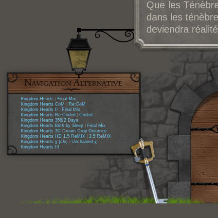
Que les Ténèbres
dans les ténèbre
deviendra réalité
Kingdom Hearts
|
Final Mix
Kingdom Hearts CoM
|
Re:CoM
Kingdom Hearts II
|
Final Mix
Kingdom Hearts Re:Coded
|
Coded
Kingdom Hearts 358/2 Days
Kingdom Hearts Birth by Sleep
|
Final Mix
Kingdom Hearts 3D Dream Drop Distance
Kingdom Hearts HD 1.5 ReMIX
|
2.5 ReMIX
Kingdom Hearts χ [chi]
|
Unchained χ
Kingdom Hearts III