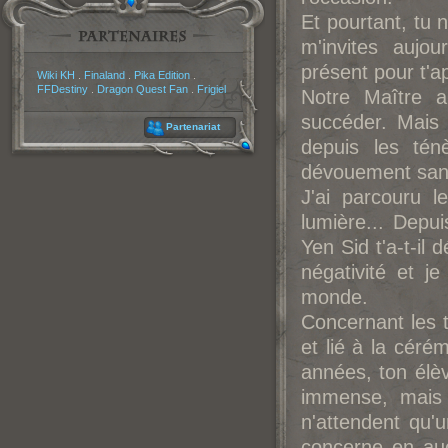
Et pourtant, tu 
m'invites aujo
présent pour t'a
Partenaires
Wiki KH
.
Finaland
.
Pika Edition
.
FFDestiny
.
Dragon Quest Fan
.
Frigiel
Notre Maître a
succéder. Mais 
Partenariat
depuis les tén
dévouement sans 
J'ai parcouru 
lumière... Depui
Yen Sid t'a-t-il
négativité et 
monde.
Concernant les t
et lié à la cérém
années, ton élèv
immense, mais j
n'attendent qu'
concerne en auc