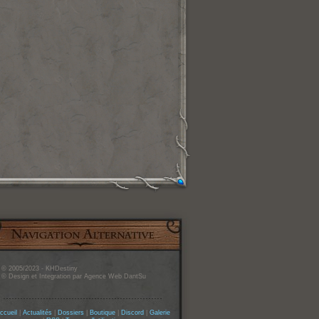
© 2005/2023 - KHDestiny
© Design et Integration par Agence Web DantSu
ccueil
|
Actualités
|
Dossiers
|
Boutique
|
Discord
|
Galerie