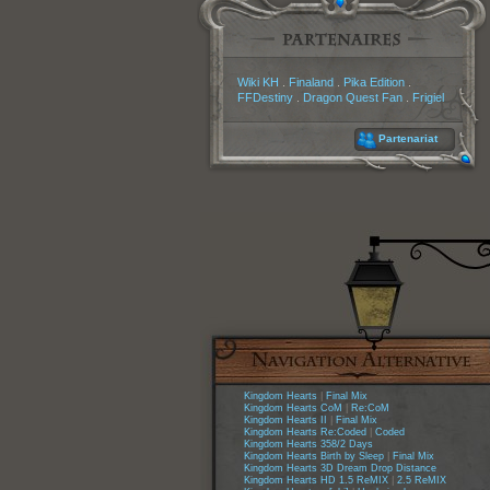
Partenaires
Wiki KH
.
Finaland
.
Pika Edition
.
FFDestiny
.
Dragon Quest Fan
.
Frigiel
Partenariat
Kingdom Hearts
|
Final Mix
Kingdom Hearts CoM
|
Re:CoM
Kingdom Hearts II
|
Final Mix
Kingdom Hearts Re:Coded
|
Coded
Kingdom Hearts 358/2 Days
Kingdom Hearts Birth by Sleep
|
Final Mix
Kingdom Hearts 3D Dream Drop Distance
Kingdom Hearts HD 1.5 ReMIX
|
2.5 ReMIX