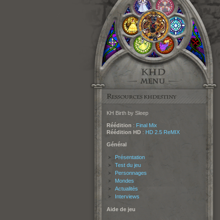
KH Birth by Sleep
Réédition
:
Final Mix
Réédition HD
:
HD 2.5 ReMIX
Général
Présentation
Test du jeu
Personnages
Mondes
Actualités
Interviews
Aide de jeu