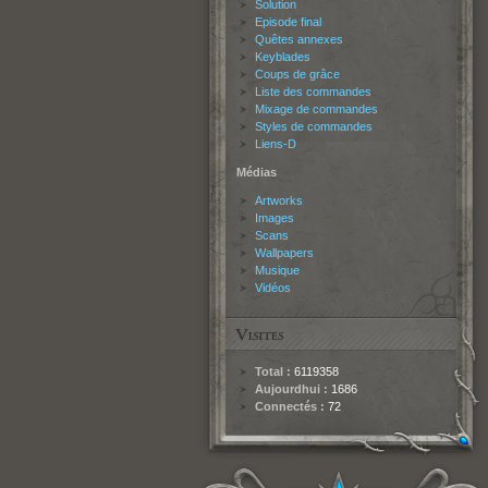
Solution
Episode final
Quêtes annexes
Keyblades
Coups de grâce
Liste des commandes
Mixage de commandes
Styles de commandes
Liens-D
Médias
Artworks
Images
Scans
Wallpapers
Musique
Vidéos
Total :
6119358
Aujourdhui :
1686
Connectés :
72