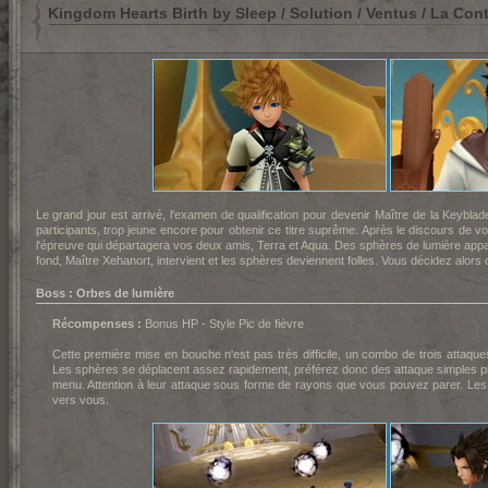
Kingdom Hearts Birth by Sleep / Solution / Ventus / La Con
Le grand jour est arrivé, l'examen de qualification pour devenir Maître de la Keybl
participants, trop jeune encore pour obtenir ce titre suprême. Après le discours de
l'épreuve qui départagera vos deux amis, Terra et Aqua. Des sphères de lumière appa
fond, Maître Xehanort, intervient et les sphères deviennent folles. Vous décidez alor
Boss : Orbes de lumière
Récompenses :
Bonus HP - Style Pic de fièvre
Cette première mise en bouche n'est pas très difficile, un combo de trois attaques 
Les sphères se déplacent assez rapidement, préférez donc des attaque simples pl
menu. Attention à leur attaque sous forme de rayons que vous pouvez parer. Le
vers vous.