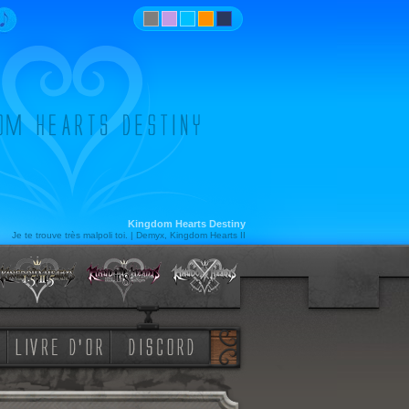
Kingdom Hearts Destiny
Je te trouve très malpoli toi. | Demyx, Kingdom Hearts II