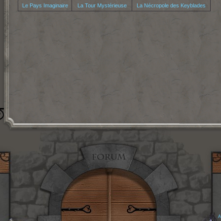
Le Pays Imaginaire
La Tour Mystérieuse
La Nécropole des Keyblades
A