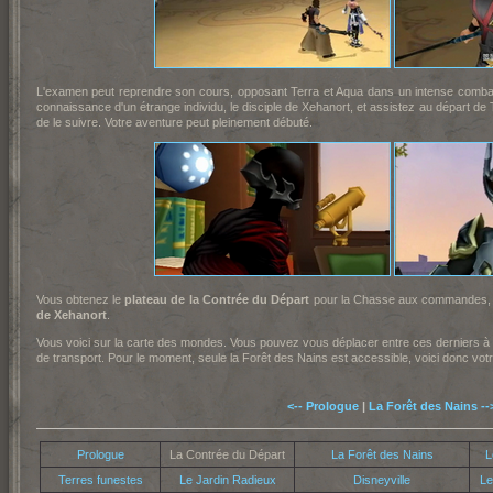
L'examen peut reprendre son cours, opposant Terra et Aqua dans un intense combat
connaissance d'un étrange individu, le disciple de Xehanort, et assistez au départ de
de le suivre. Votre aventure peut pleinement débuté.
Vous obtenez le
plateau de la Contrée du Départ
pour la Chasse aux commandes,
de Xehanort
.
Vous voici sur la carte des mondes. Vous pouvez vous déplacer entre ces derniers à
de transport. Pour le moment, seule la Forêt des Nains est accessible, voici donc votr
<-- Prologue
|
La Forêt des Nains --
Prologue
La Contrée du Départ
La Forêt des Nains
L
Terres funestes
Le Jardin Radieux
Disneyville
Le