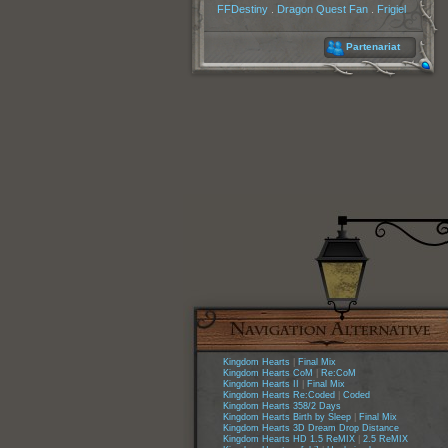
FFDestiny
.
Dragon Quest Fan
.
Frigiel
Partenariat
Kingdom Hearts
|
Final Mix
Kingdom Hearts CoM
|
Re:CoM
Kingdom Hearts II
|
Final Mix
Kingdom Hearts Re:Coded
|
Coded
Kingdom Hearts 358/2 Days
Kingdom Hearts Birth by Sleep
|
Final Mix
Kingdom Hearts 3D Dream Drop Distance
Kingdom Hearts HD 1.5 ReMIX
|
2.5 ReMIX