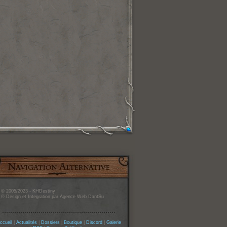
© 2005/2023 - KHDestiny
© Design et Integration par Agence Web DantSu
ccueil
|
Actualités
|
Dossiers
|
Boutique
|
Discord
|
Galerie