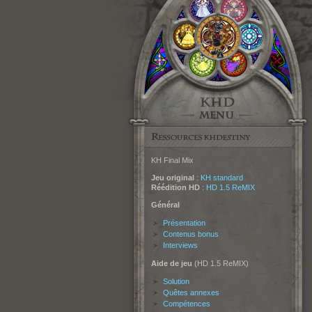
KH Final Mix
Jeu original
:
KH standard
Réédition HD
:
HD 1.5 ReMIX
Général
Présentation
Contenus bonus
Interviews
Aide de jeu
(HD 1.5 ReMIX)
Solution
Quêtes annexes
Compétences