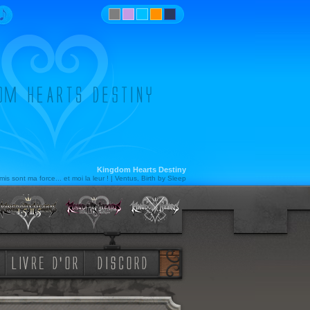
Kingdom Hearts Destiny
is sont ma force... et moi la leur ! | Ventus, Birth by Sleep