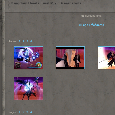
Kingdom Hearts Final Mix / Screenshots
53
screenshots.
« Page précédente
.
Pages :
1
.
2
.
3
.
4
.
Pages :
1
.
2
.
3
.
4
.