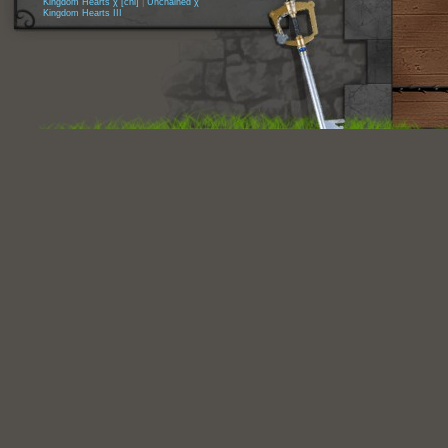
Kingdom Hearts χ [chi]
|
Unchained χ
Kingdom Hearts III