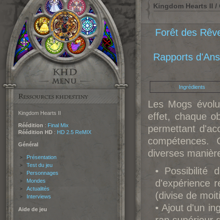
Kingdom Hearts II /
Forêt des Rêv
Rapports d'An
Ingrédients
Les Mogs évolu
Kingdom Hearts II
effet, chaque o
Réédition
:
Final Mix
permettant d'ac
Réédition HD
:
HD 2.5 ReMIX
compétences. C
Général
diverses manière
Présentation
Test du jeu
• Possibilité d
Personnages
Mondes
d'expérience 
Actualités
(divise de moit
Interviews
• Ajout d'un i
Aide de jeu