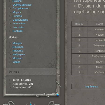
ran supérieur d
Solution
Quêtes annexes
• Division du
Compétences
objet selon so
Magies
Fusions
Coopérations
Invocations
Niveau
Rang
Inventaire
1
Amateur
Bestiaire
2
Novice
Médias
3
Débutant
Mangas
4
Talentueu
Doublage
Artworks
5
Confirmé
Wallpapers
6
Profession
Musique
7
Expert
Vidéos
8
Maître
9
Virtuose
Total :
6123160
Aujourdhui :
193
Ingrédients
Connectés :
58