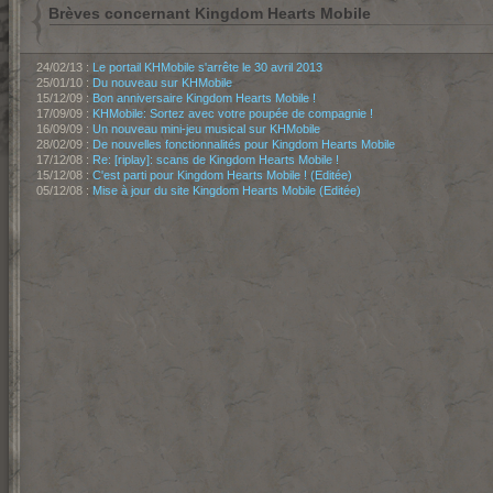
Brèves concernant Kingdom Hearts Mobile
24/02/13 :
Le portail KHMobile s'arrête le 30 avril 2013
25/01/10 :
Du nouveau sur KHMobile
15/12/09 :
Bon anniversaire Kingdom Hearts Mobile !
17/09/09 :
KHMobile: Sortez avec votre poupée de compagnie !
16/09/09 :
Un nouveau mini-jeu musical sur KHMobile
28/02/09 :
De nouvelles fonctionnalités pour Kingdom Hearts Mobile
17/12/08 :
Re: [riplay]: scans de Kingdom Hearts Mobile !
15/12/08 :
C'est parti pour Kingdom Hearts Mobile ! (Editée)
05/12/08 :
Mise à jour du site Kingdom Hearts Mobile (Editée)