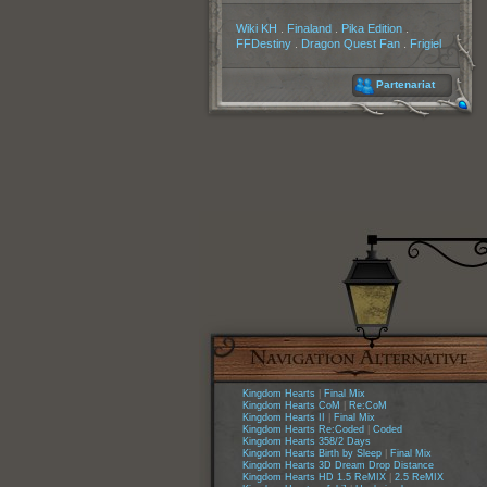
Partenaires
Wiki KH
.
Finaland
.
Pika Edition
.
FFDestiny
.
Dragon Quest Fan
.
Frigiel
Partenariat
Kingdom Hearts
|
Final Mix
Kingdom Hearts CoM
|
Re:CoM
Kingdom Hearts II
|
Final Mix
Kingdom Hearts Re:Coded
|
Coded
Kingdom Hearts 358/2 Days
Kingdom Hearts Birth by Sleep
|
Final Mix
Kingdom Hearts 3D Dream Drop Distance
Kingdom Hearts HD 1.5 ReMIX
|
2.5 ReMIX