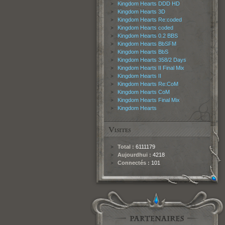
Kingdom Hearts DDD HD
Kingdom Hearts 3D
Kingdom Hearts Re:coded
Kingdom Hearts coded
Kingdom Hearts 0.2 BBS
Kingdom Hearts BbSFM
Kingdom Hearts BbS
Kingdom Hearts 358/2 Days
Kingdom Hearts II Final Mix
Kingdom Hearts II
Kingdom Hearts Re:CoM
Kingdom Hearts CoM
Kingdom Hearts Final Mix
Kingdom Hearts
Total :
6111179
Aujourdhui :
4218
Connectés :
101