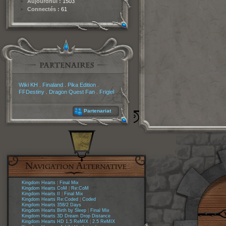
Aujourdhui :
1503
Connectés :
61
Partenaires
Wiki KH
.
Finaland
.
Pika Edition
.
FFDestiny
.
Dragon Quest Fan
.
Frigiel
Partenariat
Kingdom Hearts
|
Final Mix
Kingdom Hearts CoM
|
Re:CoM
Kingdom Hearts II
|
Final Mix
Kingdom Hearts Re:Coded
|
Coded
Kingdom Hearts 358/2 Days
Kingdom Hearts Birth by Sleep
|
Final Mix
Kingdom Hearts 3D Dream Drop Distance
Kingdom Hearts HD 1.5 ReMIX
|
2.5 ReMIX