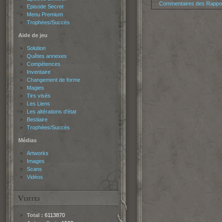
Commentaires des Rappor
Episode Secret
Menu Premium
Trophées/Succès
Aide de jeu
Solution
Quêtes annexes
Compétences
Inventaire
Changement de forme
Magies
Tirs visés
Les Liens
Les altérations d'état
Bestiaire
Trophées/Succès
Médias
Artworks
Images
Scans
Vidéos
Total :
6113870