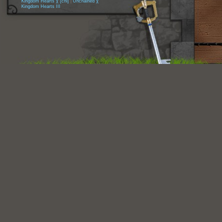
Kingdom Hearts χ [chi]
|
Unchained χ
Kingdom Hearts III