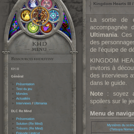
Kingdom Hearts III /
La sortie de
accompagnée de
Ultimania
. Ces 
des personnages,
de l'équipe de dé
KINGDOM HEARTS
invitons à décou
KH III
des interviews 
Général
dans le guide.
Présentation
Test du jeu
Note
: soyez a
Mondes
Actualités
spoilers sur le je
Interviews
/
Ultimania
DLC Re Mind
Menu de naviga
Présentation
Solution (Re Mind)
Mystères du scén
Trésors (Re Mind)
(Tetsuya Nomur
Episode Limitcut