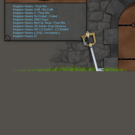
Kingdom Hearts
|
Final Mix
Kingdom Hearts CoM
|
Re:CoM
Kingdom Hearts II
|
Final Mix
Kingdom Hearts Re:Coded
|
Coded
Kingdom Hearts 358/2 Days
Kingdom Hearts Birth by Sleep
|
Final Mix
Kingdom Hearts 3D Dream Drop Distance
Kingdom Hearts HD 1.5 ReMIX
|
2.5 ReMIX
Kingdom Hearts χ [chi]
|
Unchained χ
Kingdom Hearts III