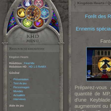
Kingdom Hearts / Q
Forêt des 
Ennemis spécia
Fan
Kingdom Hearts
Réédition
:
Final Mix
Réédition HD
:
HD 1.5 ReMIX
Général
Présentation
Test du jeu
Préparez-vous
Personnages
Mondes
quantité de MP
Actualités
d’une Keyblad
Interviews
augmentent ou 
Aide de jeu