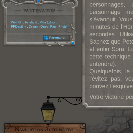
personnages,
personnage ma
s’évanouit. Vous 
Partenaires
Wiki KH
.
Finaland
.
Pika Edition
.
minutes de l’Hor
FFDestiny
.
Dragon Quest Fan
.
Frigiel
secondes. Utili
Partenariat
Sachez que Pete
et enfin Sora. L
cette technique 
entendre).
Quelquefois, le
l’évitez pas, 
pouvez l’esquive
Votre victoire pe