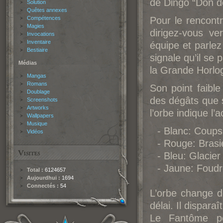
de Dingo “Don d
Solution
Quêtes annexes
Compétences
Pour le rencontr
Magies
dirigez-vous v
Invocations
Inventaire
équipe et parlez
Bestiaire
signale qu’il se
Médias
la Grande Horlo
Mangas
Romans
Son point faibl
Doublage
des dégâts que s
Screenshots
Artworks
l’orbe indique l’
Wallpapers
Musique
- Blanc: Coup
Vidéos
- Rouge: Brasi
- Bleu: Glacier
- Jaune: Foud
Total :
6124657
Aujourdhui :
1694
Connectés :
54
L’orbe change d
délai. Il dispara
Le Fantôme po