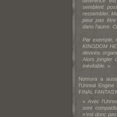
différence e
semblent poss
ressembler. Mai
peut pas être 
dans l’autre. 
Par exemple, 
KINGDOM HEART
devions organ
Alors jongler 
inévitable.
»
No
mura a aussi
l’Unreal Engin
FINAL FANTASY
«
Avec l’Unrea
sont compatib
n’est donc pas