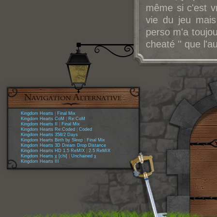
même si c'est v
vie du jeu mais
perso m'a toujour
cheaté '' que l'a
Kingdom Hearts
|
Final Mix
Kingdom Hearts CoM
|
Re:CoM
Kingdom Hearts II
|
Final Mix
Kingdom Hearts Re:Coded
|
Coded
Kingdom Hearts 358/2 Days
Kingdom Hearts Birth by Sleep
|
Final Mix
Kingdom Hearts 3D Dream Drop Distance
Kingdom Hearts HD 1.5 ReMIX
|
2.5 ReMIX
Kingdom Hearts χ [chi]
|
Unchained χ
Kingdom Hearts III