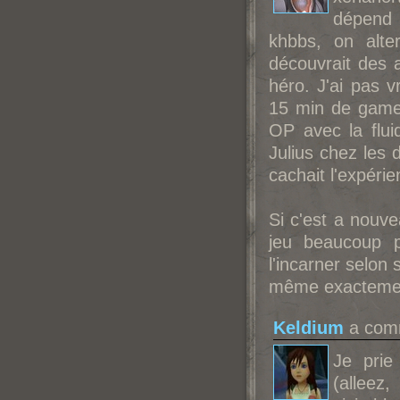
dépend 
khbbs, on alte
découvrait des 
héro. J'ai pas 
15 min de gamep
OP avec la fluid
Julius chez les 
cachait l'expérie
Si c'est a nouve
jeu beaucoup p
l'incarner selon
même exactement 
Keldium
a comm
Je prie
(alleez,