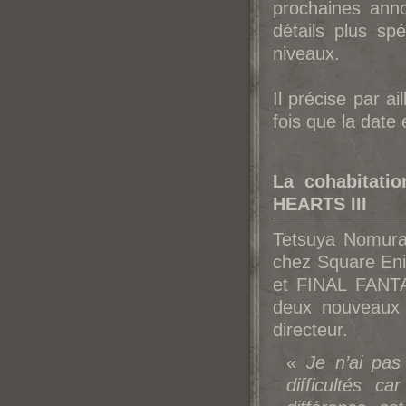
prochaines ann
détails plus s
niveaux.
Il précise par a
fois que la date 
La cohabitat
HEARTS III
Tetsuya No
mura
chez Squa
re En
et FINAL FANTA
deux nouveaux 
directeur.
«
Je n’ai pas
difficultés c