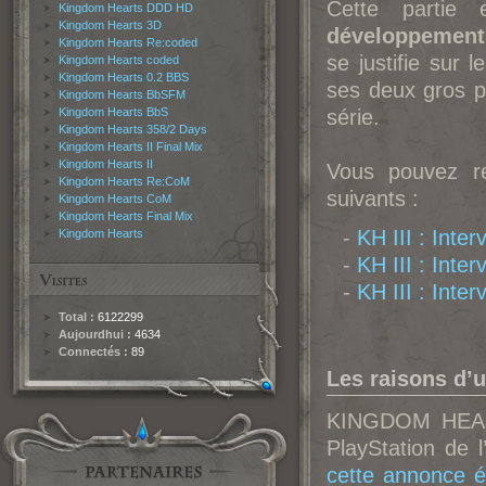
Cette partie
Kingdom Hearts DDD HD
Kingdom Hearts 3D
développement 
Kingdom Hearts Re:coded
se justifie sur
Kingdom Hearts coded
Kingdom Hearts 0.2 BBS
ses deux gros pr
Kingdom Hearts BbSFM
Kingdom Hearts BbS
série.
Kingdom Hearts 358/2 Days
Kingdom Hearts II Final Mix
Kingdom Hearts II
Vous pouvez re
Kingdom Hearts Re:CoM
suivants :
Kingdom Hearts CoM
Kingdom Hearts Final Mix
-
K
H III : Inte
Kingdom Hearts
-
K
H III : Inte
-
K
H III : Inte
Total :
6122299
Aujourdhui :
4634
Connectés :
89
Les raisons d’
KINGDOM HEARTS
PlayStation de 
cette annonce é