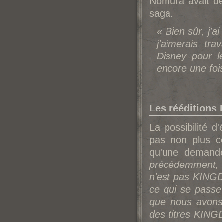
No
mura avait dé
saga.
«
Bien sûr, j'a
j'aimerais tra
Disney pour l
encore une fois
Les rééditions
La possibilité d
pas non plus c
qu'une demande
précédemment, 
n'est pas KINGD
ce qui se passe
que nous avons 
des titres KIN