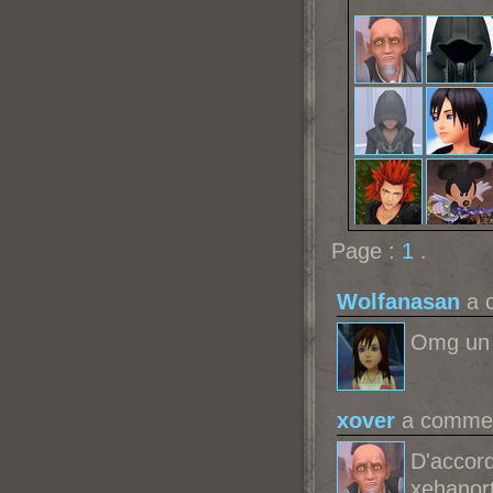
Page :
1
.
Wolfanasan
a c
Omg un f
xover
a comment
D'accor
xehanor