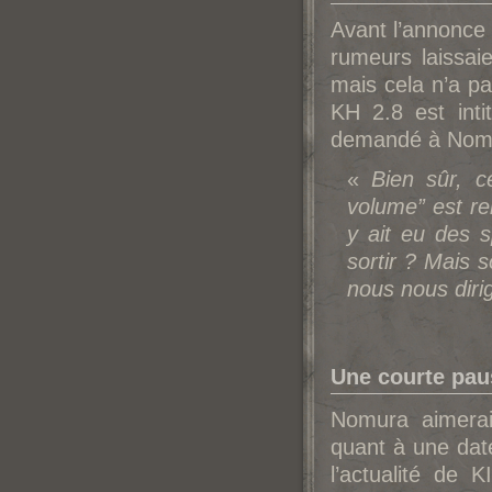
Avant l’annonce 
rumeurs laissai
mais cela n’a pa
K
H 2.8 est inti
demandé à No
m
«
Bien sûr, c
volume” est r
y ait eu des s
sortir ? Mais s
nous nous dir
Une courte paus
No
mura aimerai
quant à une date
l’actualité de