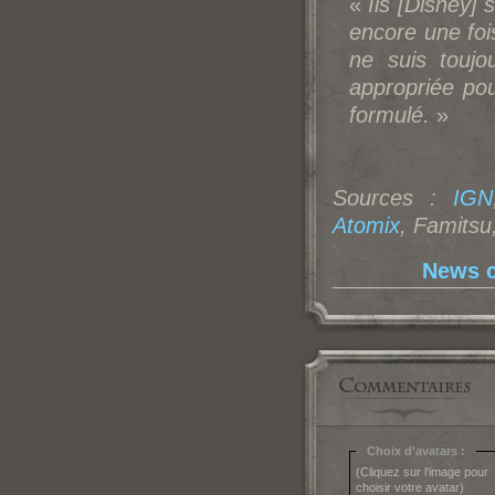
«
Ils [Disney] 
encore une fois
ne suis toujo
appropriée pou
formulé.
»
Sources :
IGN
Atomix
, Famitsu
News c
Choix d'avatars :
(Cliquez sur l'image pour
choisir votre avatar)