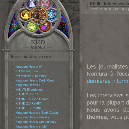
KH III : Interviews
Publié Jeudi 20 Juillet 2017
Les journaliste
Kingdom Hearts IV
KH Missing-Link
No
mura à l'oc
KH Melody of Memory
dernières infor
Kingdom Hearts Dark Road
Kingdom Hearts III
KH: VR Experience
Les interviews 
KH HD 2.8 FCP
KH HD 1.5 + 2.5 ReMIX
pour la plupart d
KH HD 2.5 ReMIX
KH HD 1.5 ReMIX
Nous avons d
Kingdom Hearts χ Back Cover
thèmes
, vous p
Kingdom Hearts Union χ
Kingdom Hearts Unchained χ
Kingdom Hearts χ [chi]