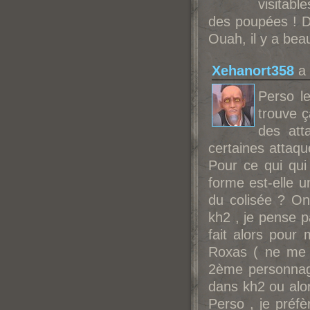
visitabl
des poupées ! D'
Ouah, il y a bea
Xehanort358
a 
Perso l
trouve ç
des att
certaines attaqu
Pour ce qui qui
forme est-elle u
du colisée ? On 
kh2 , je pense pa
fait alors pour
Roxas ( ne me 
2ème personnage
dans kh2 ou alo
Perso , je préf