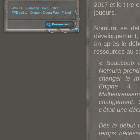
2017 et le titre
Partenaires
Wiki KH
.
Finaland
.
Pika Edition
.
joueurs.
FFDestiny
.
Dragon Quest Fan
.
Frigiel
Partenariat
No
mura se défe
développement, 
an après le déb
ressources au 
«
Beaucoup d
No
mura prend 
changer le mo
Engine 4. 
Malheureusem
changement. 
c’était une déc
Dès le début d
temps nécessa