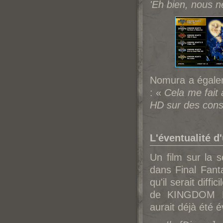
'Eh bien, nous n
No
mura a égale
: «
Cela me fait 
HD sur des cons
L'éventualité
Un film sur la s
dans Final Fanta
qu'il serait diff
de KINGDOM HE
aurait déjà été 