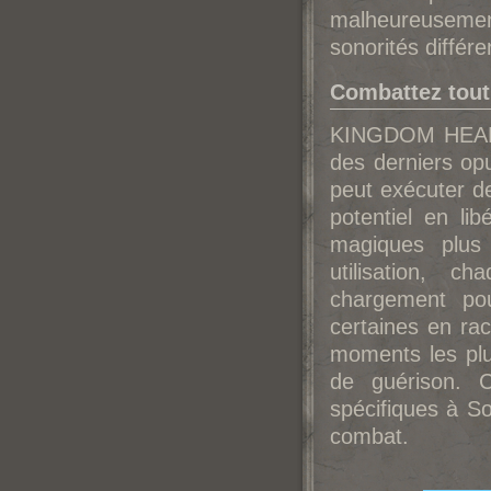
malheureusemen
sonorités diffé
Combattez tout 
KINGDOM HEARTS
des derniers o
peut exécuter d
potentiel en l
magiques plus
utilisation, 
chargement pour
certaines en rac
moments les plu
de guérison. 
spécifiques à S
combat.