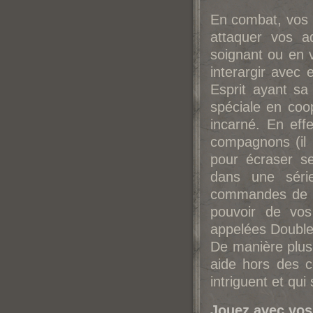
En combat, vos E
attaquer vos a
soignant ou en 
interargir avec 
Esprit ayant sa
spéciale en coop
incarné. En eff
compagnons (il 
pour écraser se
dans une séri
commandes de Bi
pouvoir de vos
appelées Double
De manière plus
aide hors des c
intriguent et qui
Jouez avec vos