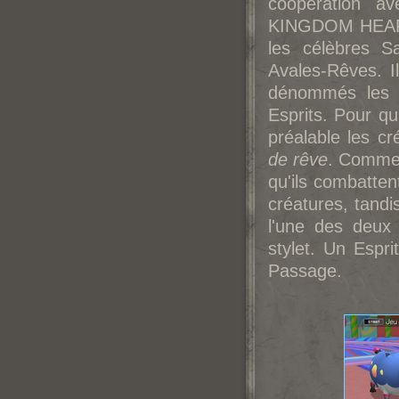
coopération av
KINGDOM HEARTS
les célèbres S
Avales-Rêves. I
dénommés les 
Esprits. Pour qu
préalable les cr
de rêve
. Comme 
qu'ils combatten
créatures, tandi
l'une des deux
stylet. Un Espr
Passage.