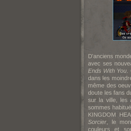
D'anciens monde
avec ses nouvea
Ends With You
.
dans les moindres
même des oeuvre
doute les fans d
sur la ville, le
sommes habitué
KINGDOM HEART
Sorcier
, le mo
couleurs et so