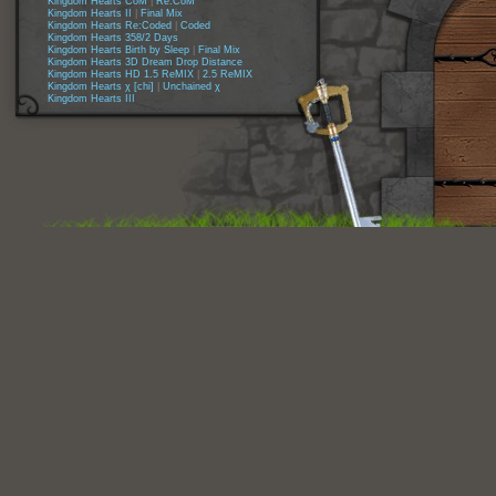
Kingdom Hearts CoM
|
Re:CoM
Kingdom Hearts II
|
Final Mix
Kingdom Hearts Re:Coded
|
Coded
Kingdom Hearts 358/2 Days
Kingdom Hearts Birth by Sleep
|
Final Mix
Kingdom Hearts 3D Dream Drop Distance
Kingdom Hearts HD 1.5 ReMIX
|
2.5 ReMIX
Kingdom Hearts χ [chi]
|
Unchained χ
Kingdom Hearts III