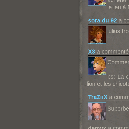
acheter 
le jeu à 
sora du 92
a co
julius t
X3
a commenté l
Comment
ps: La 
lion et les chico
TraZiiX
a comme
Superbe 
demyx
a commen