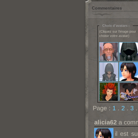
Commentaires
Choix d'avatars :
(Cliquez sur l'image pour
choisir votre avatar)
Page :
1
.
2
.
3
alicia62
a comme
il est s