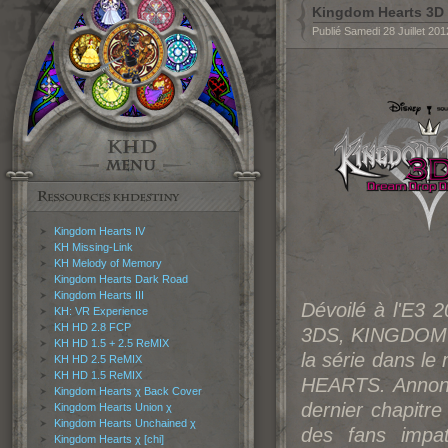
Kingdom Hearts 3D 
Publié Samedi 28 Juillet 20
Kingdom Hearts IV
KH Missing-Link
KH Melody of Memory
Kingdom Hearts Dark Road
Kingdom Hearts III
Dévoilé à l'E3
KH: VR Experience
KH HD 2.8 FCP
3DS, KINGDOM H
KH HD 1.5 + 2.5 ReMIX
la série dans l
KH HD 2.5 ReMIX
KH HD 1.5 ReMIX
HEARTS. Annonc
Kingdom Hearts χ Back Cover
dernier chapitre
Kingdom Hearts Union χ
Kingdom Hearts Unchained χ
des fans impa
Kingdom Hearts χ [chi]