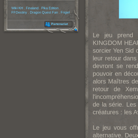
Partenaires
Wiki KH
.
Finaland
.
Pika Edition
.
FFDestiny
.
Dragon Quest Fan
.
Frigiel
Partenariat
Le jeu prend
KINGDOM HEARTS
sorcier Yen Sid 
leur retour dans 
devront se ren
pouvoir en décou
alors Maîtres de
retour de Xem
l'incompréhensi
de la série. Le
créatures : les 
Le jeu vous off
alternative. De