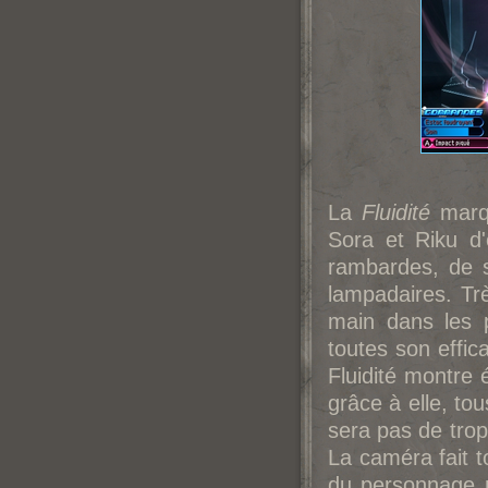
La
Fluidité
marqu
Sora et Riku d
rambardes, de 
lampadaires. Trè
main dans les p
toutes son effic
Fluidité montre 
grâce à elle, to
sera pas de tro
La caméra fait 
du personnage m