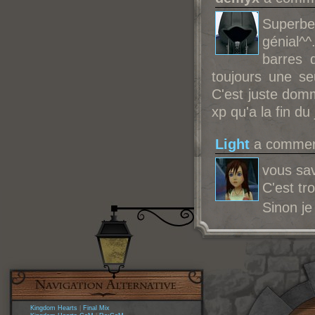
Superbe
génial^
barres 
toujours une se
C'est juste dom
xp qu'a la fin du 
Light
a comment
vous sav
C'est t
Sinon je
Kingdom Hearts
|
Final Mix