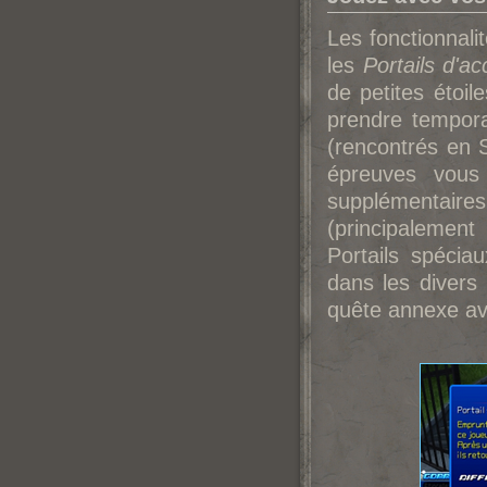
Les fonctionnali
les
Portails d'ac
de petites étoil
prendre temporai
(rencontrés en S
épreuves vous
supplémentai
(principalemen
Portails spéci
dans les diver
quête annexe av