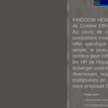
KINGDOM HEARTS
de
Combat Effr
Au cours de ce
combattent troi
effet spécifiqu
simple, le joueu
nombre peut infl
les HP de l'équi
échanger contre
divertissant, n
multijoueurs en
nous proposait l
Points forts
:
• De nouveaux mondes
• Le système d'évolu