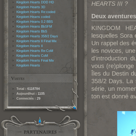
Kingdom Hearts DDD HD
HEARTS III ?
Kingdom Hearts 3D
Kingdom Hearts Re:coded
Deux aventure
Kingdom Hearts coded
Kingdom Hearts 0.2 BBS
Kingdom Hearts BbSFM
KINGDOM HEAR
Kingdom Hearts BbS
lesquelles Sora
Kingdom Hearts 358/2 Days
Kingdom Hearts II Final Mix
Un rappel des é
Kingdom Hearts II
les novices, une
Kingdom Hearts Re:CoM
Kingdom Hearts CoM
d'introduction d
Kingdom Hearts Final Mix
vous (re)plonge
Kingdom Hearts
Îles du Destin
358/2 Days. La 
série, un moment
Total :
6118784
Aujourdhui :
1105
ton est donné av
Connectés :
29