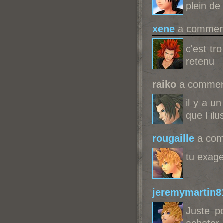
plein de
xene
a comment
c'est tr
retenu
raiko
a comment
il y a un
que l il
rougaille
a com
tu exage
jeremymartin8
Juste p