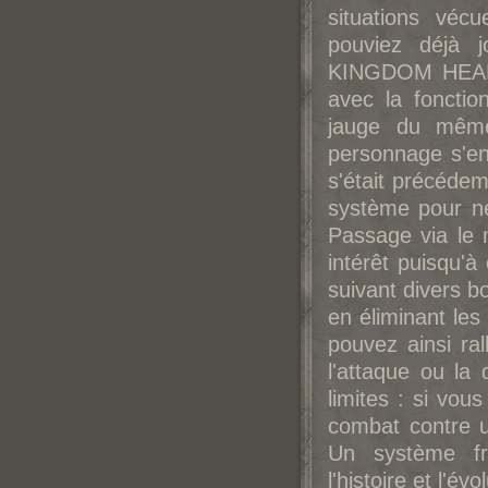
situations véc
pouviez déjà 
KINGDOM HEARTS
avec la foncti
jauge du même
personnage s'end
s'était précéde
système pour ne
Passage via le 
intérêt puisqu'
suivant divers b
en éliminant le
pouvez ainsi ra
l'attaque ou l
limites : si vou
combat contre 
Un système fru
l'histoire et l'é