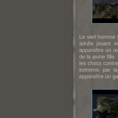
Le vieil homme s
adulte jouant a
apparaître un œi
de la jeune fille
les chocs contre
extremis par la
apparaître un gar