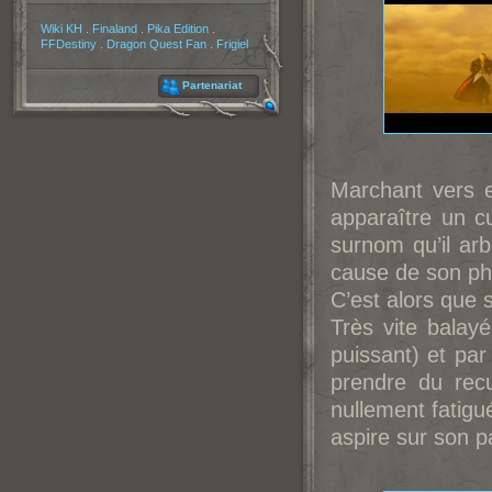
Partenaires
Wiki KH
.
Finaland
.
Pika Edition
.
FFDestiny
.
Dragon Quest Fan
.
Frigiel
Partenariat
Marchant vers e
apparaître un c
surnom qu’il a
cause de son phy
C’est alors que s
Très vite balayé
puissant) et par 
prendre du recu
nullement fatigué
aspire sur son 