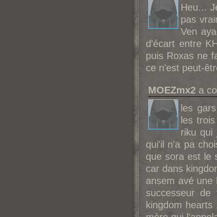
Heu... J
pas vrai
Ven aya
d'écart entre K
puis Roxas ne fa
ce n'est peut-êt
MOEZmx2
a co
les gars 
les troi
riku qui
qui'il n'a pa ch
que sora est le
car dans kingdom
ansem avé une ke
successeur de 
kingdom hearts 1