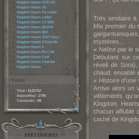
Kingdom Hearts DDD HD
Kingdom Hearts 3D
Kingdom Hearts Re:coded
Très similaire 
Kingdom Hearts coded
Kingdom Hearts 0.2 BBS
Mix premier du n
Kingdom Hearts BbSFM
Kingdom Hearts BbS
gargantuesques
Kingdom Hearts 358/2 Days
mystères…
Kingdom Hearts II Final Mix
Kingdom Hearts II
«
Naître par le 
Kingdom Hearts Re:CoM
Débutant sur ce
Kingdom Hearts CoM
Kingdom Hearts Final Mix
réveil de Sora)
Kingdom Hearts
chaud, ensablé e
«
Histoire d’une 
Arrive alors un
Total :
6125752
vêtements qu’a
Aujourdhui :
2795
Connectés :
89
Kingdom Hearts
chacun affublé d
caché de Kingdom