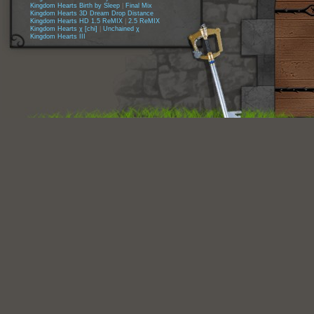
Kingdom Hearts Birth by Sleep
|
Final Mix
Kingdom Hearts 3D Dream Drop Distance
Kingdom Hearts HD 1.5 ReMIX
|
2.5 ReMIX
Kingdom Hearts χ [chi]
|
Unchained χ
Kingdom Hearts III