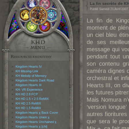
La fin secrète de KH
Publié Samedi 21 Avril 2007
La fin de King
moment de plénit
un ciel bleu éti
de ses meille
message qui vous
pendant tout u
son contenu g
Kingdom Hearts IV
caméra dignes d
KH Missing-Link
KH Melody of Memory
orchestral et in
Kingdom Hearts Dark Road
Hearts III, on di
Kingdom Hearts III
KH: VR Experience
les futures pitr
KH HD 2.8 FCP
Mais Nomura n’en
KH HD 1.5 + 2.5 ReMIX
KH HD 2.5 ReMIX
‘version longue’
KH HD 1.5 ReMIX
Kingdom Hearts χ Back Cover
autres fioriture
Kingdom Hearts Union χ
que sera le pro
Kingdom Hearts Unchained χ
Kingdom Hearts χ [chi]
Mix +, ça fait ma