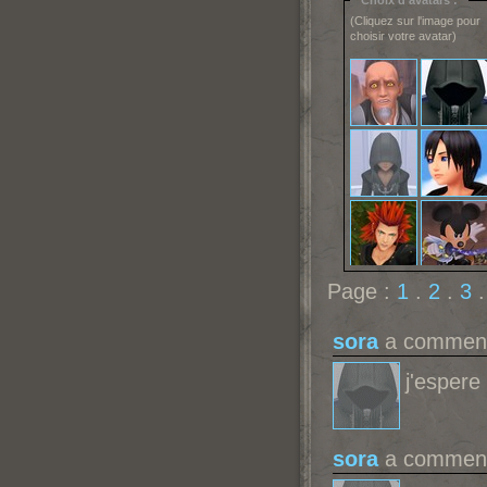
Choix d'avatars :
(Cliquez sur l'image pour
choisir votre avatar)
Page :
1
.
2
.
3
sora
a comment
j'espere
sora
a comment