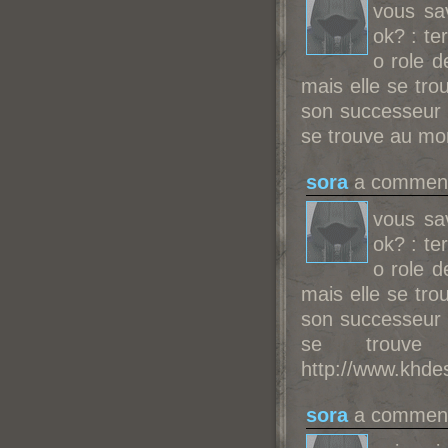
vous sav
ok? : te
o role d
mais elle se tr
son successeur 
se trouve au mon
sora
a comment
vous sav
ok? : te
o role d
mais elle se tr
son successeur 
se trouve
http://www.khdes
sora
a comment