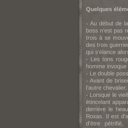
Quelques éléme
- Au début de la
boss n’est pas r
trois à se mouvo
des trois guerrie
qui s’élance alor
- Les tons rouge
homme invoque le
- Le double poss
- Avant de brise
l’autre chevalier.
- Lorsque le vie
étincelant appara
derrière le he
Roxas. Il est d’
d’être pétrifi