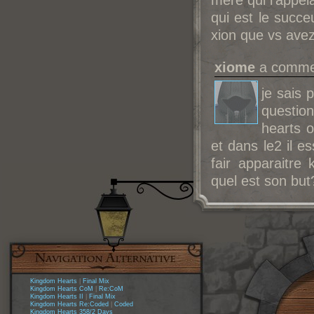
mère qui l'appela
qui est le succe
xion que vs avez
xiome
a commen
je sais 
question
hearts o
et dans le2 il e
fair apparaitre
quel est son but
Kingdom Hearts
|
Final Mix
Kingdom Hearts CoM
|
Re:CoM
Kingdom Hearts II
|
Final Mix
Kingdom Hearts Re:Coded
|
Coded
Kingdom Hearts 358/2 Days