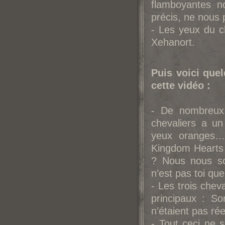
flamboyantes n
précis, ne nous 
- Les yeux du 
Xehanort.
Puis voici que
cette vidéo :
- De nombreux 
chevaliers a u
yeux oranges… 
Kingdom Hearts I
? Nous nous so
n’est pas toi que
- Les trois che
principaux : So
n’étaient pas ré
- Tout ceci ne 