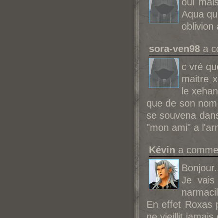
oui mai
Aqua qui
oblivion
sora-ven98
a c
c vré qu
maitre x
le xehan
que de son nom p
se souvena dans 
"mon ami" a l'a
Kévin
a comment
Bonjour.
Je vais
narmacil
En effet Roxas p
ne vieillit jama