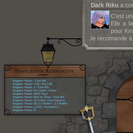
Dark Riku
a com
C'est un
Elle a l
pour Ki
Je recomande à 
Kingdom Hearts
|
Final Mix
Kingdom Hearts CoM
|
Re:CoM
Kingdom Hearts II
|
Final Mix
Kingdom Hearts Re:Coded
|
Coded
Kingdom Hearts 358/2 Days
Kingdom Hearts Birth by Sleep
|
Final Mix
Kingdom Hearts 3D Dream Drop Distance
Kingdom Hearts HD 1.5 ReMIX
|
2.5 ReMIX
Kingdom Hearts χ [chi]
|
Unchained χ
Kingdom Hearts III