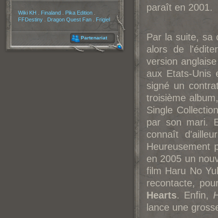
paraît en 2001.
Partenaires
Wiki KH
.
Finaland
.
Pika Edition
.
FFDestiny
.
Dragon Quest Fan
.
Frigiel
Par la suite, sa
Partenariat
alors de l'édit
version anglaise
aux Etats-Unis e
signé un contra
troisième album, 
Single Collectio
par son mari. 
connaît d'aill
Heureusement pou
en 2005 un nouv
film Haru No Yu
recontacte, pou
Hearts
. Enfin,
H
lance une gross