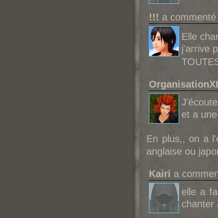
!!!
a commenté l
Elle cha
j'arrive
TOUTE
OrganisationXI
J'écoute
et a une 
En plus,, on a 
anglaise ou jap
Kairi
a comment
elle a f
chanter a