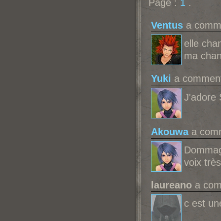
Page :
1
.
Ventus
a comme
elle cha
ma chans
Yuki
a commenté
J'adore
Akouwa
a comm
Dommage 
voix trè
laureano
a comm
c est u