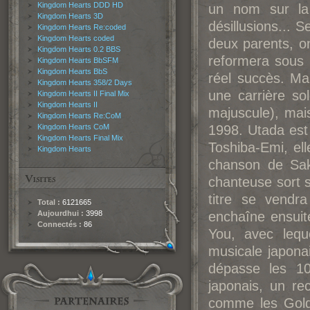
Kingdom Hearts DDD HD
un nom sur la 
Kingdom Hearts 3D
désillusions... 
Kingdom Hearts Re:coded
Kingdom Hearts coded
deux parents, o
Kingdom Hearts 0.2 BBS
reformera sous 
Kingdom Hearts BbSFM
Kingdom Hearts BbS
réel succès. Ma
Kingdom Hearts 358/2 Days
une carrière so
Kingdom Hearts II Final Mix
Kingdom Hearts II
majuscule), mais
Kingdom Hearts Re:CoM
Kingdom Hearts CoM
1998. Utada est
Kingdom Hearts Final Mix
Toshiba-Emi, ell
Kingdom Hearts
chanson de Sak
chanteuse sort 
titre se vendr
Total :
6121665
Aujourdhui :
3998
enchaîne ensuit
Connectés :
86
You, avec lequ
musicale japona
dépasse les 10
japonais, un re
comme les Gold