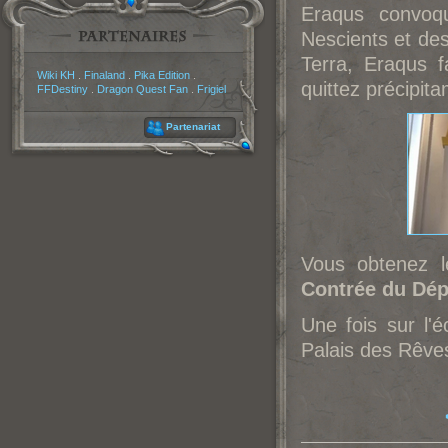
Eraqus convoqu
Nescients et de
Terra, Eraqus f
Partenaires
Wiki KH
.
Finaland
.
Pika Edition
.
quittez précipit
FFDestiny
.
Dragon Quest Fan
.
Frigiel
Partenariat
Vous obtenez 
Contrée du Dép
Une fois sur l'
Palais des Rêves