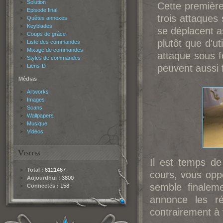
Solution
Cette première
Episode final
trois attaques 
Quêtes annexes
Keyblades
se déplacent a
Coups de grâce
plutôt que d'u
Liste des commandes
Mixage de commandes
attaque sous 
Styles de commandes
Liens-D
peuvent aussi 
Médias
Artworks
Images
Scans
Wallpapers
Musique
Vidéos
Il est temps d
Total :
6121467
cours, vous opp
Aujourdhui :
3800
semble finalem
Connectés :
158
annonce les ré
contrairement à 