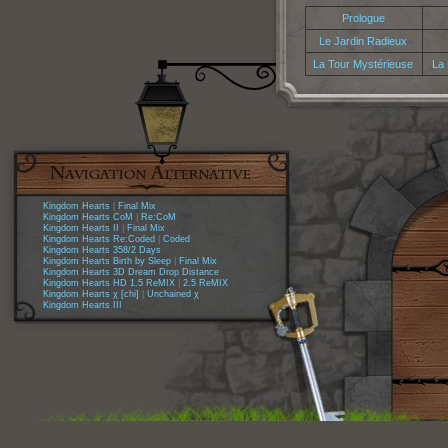
Prologue
Le Jardin Radieux
La Tour Mystérieuse
La
Kingdom Hearts
|
Final Mix
Kingdom Hearts CoM
|
Re:CoM
Kingdom Hearts II
|
Final Mix
Kingdom Hearts Re:Coded
|
Coded
Kingdom Hearts 358/2 Days
Kingdom Hearts Birth by Sleep
|
Final Mix
Kingdom Hearts 3D Dream Drop Distance
Kingdom Hearts HD 1.5 ReMIX
|
2.5 ReMIX
Kingdom Hearts χ [chi]
|
Unchained χ
Kingdom Hearts III