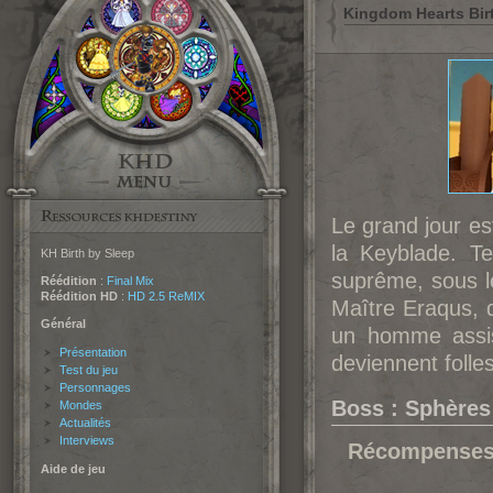
Kingdom Hearts Birt
Le grand jour es
la Keyblade. Te
KH Birth by Sleep
suprême, sous l
Réédition
:
Final Mix
Réédition HD
:
HD 2.5 ReMIX
Maître Eraqus, d
Général
un homme assis
Présentation
deviennent folle
Test du jeu
Personnages
Boss : Sphères
Mondes
Actualités
Interviews
Récompenses
Aide de jeu