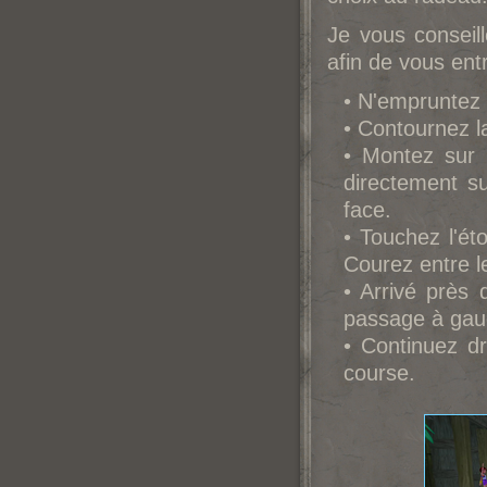
Je vous conseil
afin de vous ent
• N'empruntez 
• Contournez la
• Montez sur 
directement s
face.
• Touchez l'ét
Courez entre l
• Arrivé près 
passage à gau
• Continuez d
course.