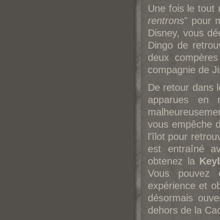
Une fois le tout
rentrons
" pour 
Disney, vous déc
Dingo de retrouv
deux compères 
compagnie de Jim
De retour dans 
apparues en r
malheureusement 
vous empêche d'
l'îlot pour retr
est entraîné a
obtenez la
Key
Vous pouvez e
expérience et o
désormais ouver
dehors de la Cach