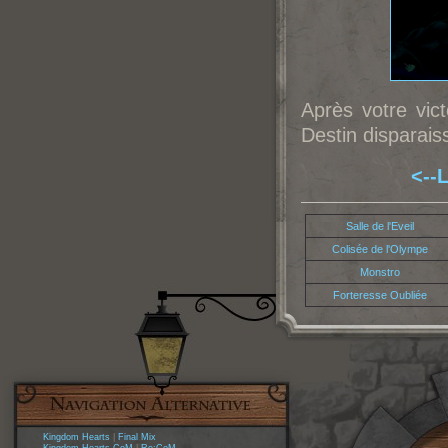
Après votre vict
Destin disparais
<--L
Salle de l'Eveil
Colisée de l'Olympe
Monstro
Forteresse Oubliée
Kingdom Hearts
|
Final Mix