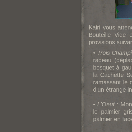
Kairi vous atten
Bouteille Vide
provisions suiva
•
Trois Champ
radeau (dépla
bosquet à gauc
la Cachette S
ramassant le c
d'un étrange i
•
L'Oeuf
: Mont
le palmier gr
palmier en fac