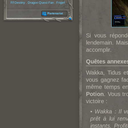
FFDestiny
.
Dragon Quest Fan
.
Frigiel
Partenariat
Si vous répon
lendemain. Mais 
accomplir.
Quêtes annexes
Wakka, Tidus e
vous gagnez fac
même temps en p
Potion
. Vous tr
victoire :
•
Wakka : Il v
prêt à lui ren
instants. Prof