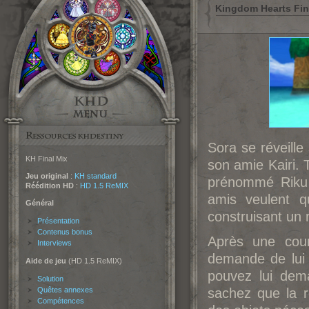
Kingdom Hearts Fina
Sora se réveill
KH Final Mix
son amie Kairi. 
Jeu original
:
KH standard
prénommé Riku 
Réédition HD
:
HD 1.5 ReMIX
amis veulent q
Général
construisant un 
Présentation
Contenus bonus
Après une cour
Interviews
demande de lui 
Aide de jeu
(HD 1.5 ReMIX)
pouvez lui dem
Solution
Quêtes annexes
sachez que la r
Compétences