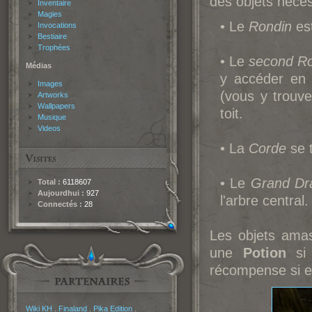
des objets néces
Inventaire
Magies
• Le
Rondin
est
Invocations
Bestiaire
Trophées
• Le
second R
Médias
y accéder en 
Images
(vous y trouv
Artworks
Wallpapers
toit.
Musique
Videos
• La
Corde
se t
• Le
Grand Dr
Total :
6118607
Aujourdhui :
927
l'arbre central.
Connectés :
28
Les objets amas
une
Potion
si 
récompense si el
Partenaires
Wiki KH
.
Finaland
.
Pika Edition
.