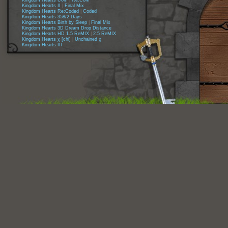
Kingdom Hearts CoM
|
Re:CoM
Kingdom Hearts II
|
Final Mix
Kingdom Hearts Re:Coded
|
Coded
Kingdom Hearts 358/2 Days
Kingdom Hearts Birth by Sleep
|
Final Mix
Kingdom Hearts 3D Dream Drop Distance
Kingdom Hearts HD 1.5 ReMIX
|
2.5 ReMIX
Kingdom Hearts χ [chi]
|
Unchained χ
Kingdom Hearts III