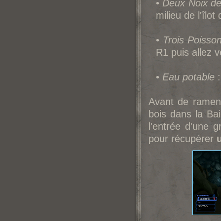
•
Deux Noix d
milieu de l'îlo
•
Trois Poisso
R1 puis allez v
•
Eau potable
:
Avant de ramene
bois dans la Ba
l'entrée d'une g
pour récupérer