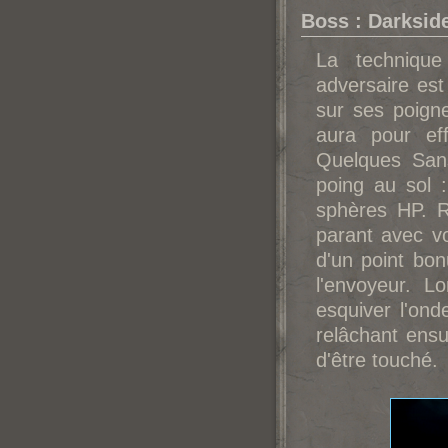
Boss : Darksid
La techniqu
adversaire est
sur ses poigne
aura pour ef
Quelques Sans
poing au sol 
sphères HP. Re
parant avec vo
d'un point bon
l'envoyeur. L
esquiver l'ond
relâchant ensui
d'être touché.