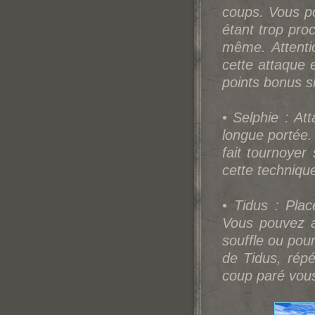
coups. Vous po
étant trop pro
même. Attentio
cette attaque 
points bonus s
•
Selphie : At
longue portée.
fait tournoyer
cette technique
•
Tidus : Plac
Vous pouvez au
souffle ou pou
de Tidus, rép
coup paré vous