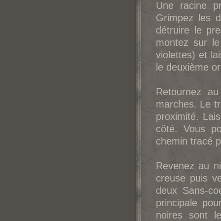
Une racine pr
Grimpez les d
détruire le pr
montez sur le
violettes) et l
le deuxième or
Retournez au
marches. Le tr
proximité. Lai
côté. Vous po
chemin tracé p
Revenez au ni
creuse puis v
deux Sans-coe
principale pou
noires sont l