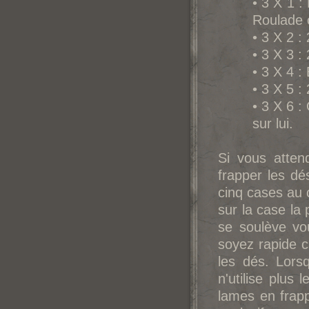
• 3 X 1 :
Roulade 
• 3 X 2 :
• 3 X 3 :
• 3 X 4 :
• 3 X 5 :
• 3 X 6 
sur lui.
Si vous atten
frapper les dé
cinq cases au 
sur la case la 
se soulève vou
soyez rapide c
les dés. Lors
n'utilise plus 
lames en frapp