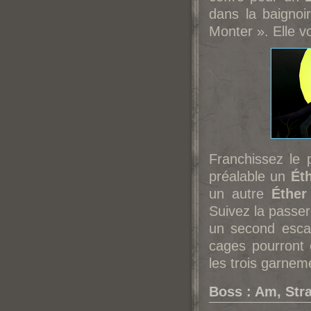
dans la baignoir
Monter ». Elle v
Franchissez le 
préalable un
Ét
un autre
Éther
Suivez la passere
un second escal
cages pourront 
les trois garnem
Boss : Am, St