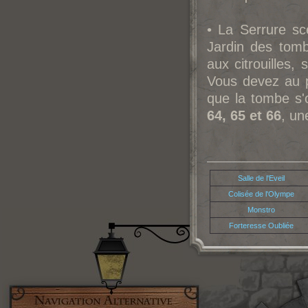
• La Serrure sce
Jardin des tomb
aux citrouilles,
Vous devez au pr
que la tombe s'
64, 65 et 66
, u
Salle de l'Eveil
Colisée de l'Olympe
Monstro
Forteresse Oubliée