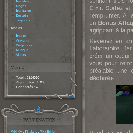
sonnant trois 
Inventaire
Magies
Élixir. Sortez e
Invocations
l'emprunter. A l
Bestiaire
Trophées
un
Bonus Atta
Médias
agrippant à la pa
Images
Revenez en arri
Artworks
Wallpapers
Laboratoire. Jac
Musique
créer un coeur a
Videos
vous pour retro
préalable une 
déchirée
.
Total :
6124070
Aujourdhui :
1106
Connectés :
43
Partenaires
Rendez-vous dan
Wiki KH
.
Finaland
.
Pika Edition
.