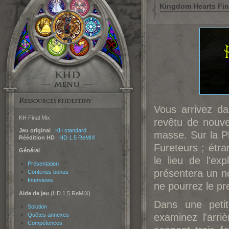
Kingdom Hearts Fina
Vous arrivez da
KH Final Mix
revêtu de nouve
Jeu original
:
KH standard
masse. Sur la Pl
Réédition HD
:
HD 1.5 ReMIX
Fureteurs ; étra
Général
le lieu de l'ex
Présentation
présentera un no
Contenus bonus
Interviews
ne pourrez le pr
Aide de jeu
(HD 1.5 ReMIX)
Dans une petit
Solution
Quêtes annexes
examinez l'arri
Compétences