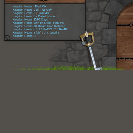
Kingdom Hearts
|
Final Mix
Kingdom Hearts CoM
|
Re:CoM
Kingdom Hearts II
|
Final Mix
Kingdom Hearts Re:Coded
|
Coded
Kingdom Hearts 358/2 Days
Kingdom Hearts Birth by Sleep
|
Final Mix
Kingdom Hearts 3D Dream Drop Distance
Kingdom Hearts HD 1.5 ReMIX
|
2.5 ReMIX
Kingdom Hearts χ [chi]
|
Unchained χ
Kingdom Hearts III