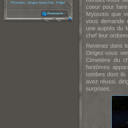
FFDestiny
.
Dragon Quest Fan
.
Frigiel
coeur pour fair
Myosotis que v
Partenariat
vous demande un
une auprès du M
chef leur ordonn
Revenez dans le
Dirigez-vous ve
Cimetière du ch
fantômes appara
tombes dont ils
avez réussi, diri
surprises.