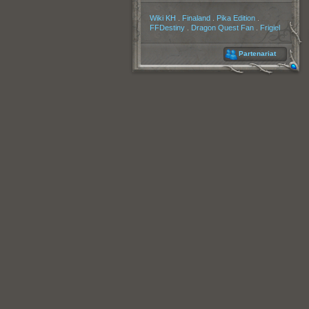
Partenaires
Wiki KH
.
Finaland
.
Pika Edition
.
FFDestiny
.
Dragon Quest Fan
.
Frigiel
Partenariat