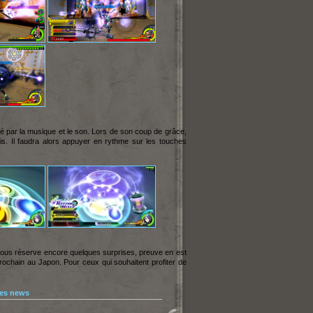
iré par la musique et le son. Lors de son coup de grâce,
is. Il faudra alors appuyer en rythme sur les touches
ous réserve encore quelques surprises, preuve en est
r prochain au Japon. Pour ceux qui souhaitent profiter de
les news