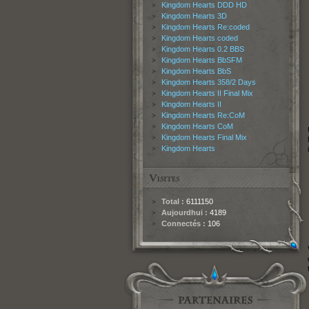
Kingdom Hearts DDD HD
Kingdom Hearts 3D
Kingdom Hearts Re:coded
Kingdom Hearts coded
Kingdom Hearts 0.2 BBS
Kingdom Hearts BbSFM
Kingdom Hearts BbS
Kingdom Hearts 358/2 Days
Kingdom Hearts II Final Mix
Kingdom Hearts II
Kingdom Hearts Re:CoM
Kingdom Hearts CoM
Kingdom Hearts Final Mix
Kingdom Hearts
Total :
6111150
Aujourdhui :
4189
Connectés :
106