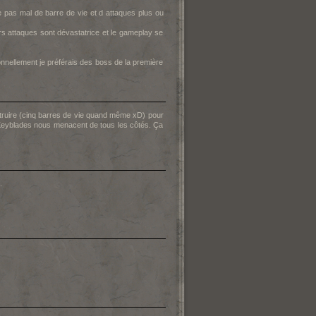
de pas mal de barre de vie et d attaques plus ou
urs attaques sont dévastatrice et le gameplay se
nnellement je préférais des boss de la première
 détruire (cinq barres de vie quand même xD) pour
 Keyblades nous menacent de tous les côtés. Ça
.