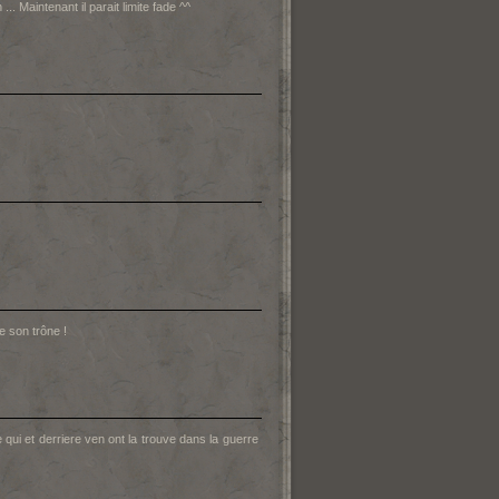
... Maintenant il parait limite fade ^^
e son trône !
qui et derriere ven ont la trouve dans la guerre