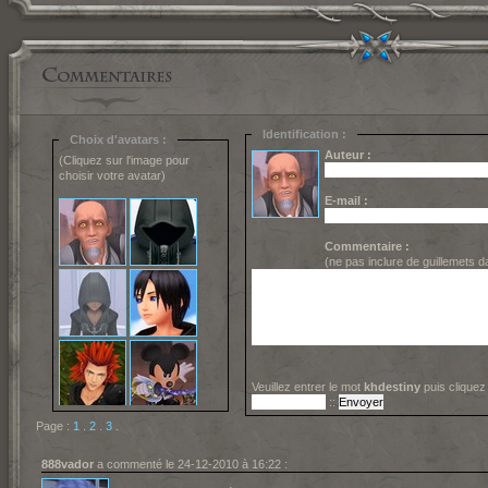
Identification :
Choix d'avatars :
Auteur :
(Cliquez sur l'image pour
choisir votre avatar)
E-mail :
Commentaire :
(ne pas inclure de guillemets 
Veuillez entrer le mot
khdestiny
puis cliquez
::
Page :
1
.
2
.
3
.
888vador
a commenté le 24-12-2010 à 16:22 :