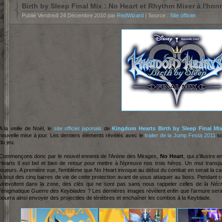
Birth by Sleep Final Mix : No Heart et Rhythm Mixer à l'hon
Publié Vendredi 24 Décembre 2010 par
RedWizard
| Source :
Site officiel
A la veille de Noël, le
site officiel japonais
de
King
dom Hearts Birth by Sleep Final Mi
nouvelle mise à jour. Les derniers éléments révélés avec le
trailer de la Jump Festa 2011
so
du jeu.
Commençons donc par le nouvel ennemi de l'Arène des Mirages,
No Heart
, qui s'illustr
Hearts II est bel et bien de retour pour mettre à l'épreuve nos trois héros. Un mur trans
joueurs. A première vue, l'emblème que No Heart invoque au début du combat en serait la caus
à bout des cinq barres de vie de cette protection avant de vous attaquer au boss. Pendan
virevoltent dans la zone, des clés qui ne sont pas sans nous rappeler celles de
la Néc
l'énigmatique
Guerre des Keyblades
? Les dernières images révèlent enfin que l'armure sera
pourra ainsi envoyer des projectiles de ténèbres et enchaîner les combos à la Keyblade.