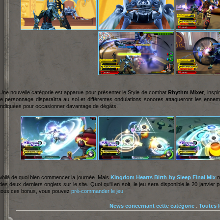
Une nouvelle catégorie est apparue pour présenter le Style de combat
Rhythm Mixer
, insp
le personnage disparaîtra au sol et différentes ondulations sonores attaqueront les ennem
indiquées pour occasionner davantage de dégâts.
Voilà de quoi bien commencer la journée. Mais
King
dom Hearts Birth by Sleep Final Mix
n
des deux derniers onglets sur le site. Quoi qu'il en soit, le jeu sera disponible le 20 janvie
tous ces bonus, vous pouvez
pré-commander le jeu
.
News concernant cette catégorie
.
Toutes 