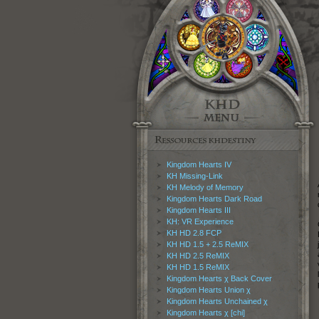
Kingdom Hearts IV
KH Missing-Link
KH Melody of Memory
Kingdom Hearts Dark Road
Kingdom Hearts III
KH: VR Experience
KH HD 2.8 FCP
KH HD 1.5 + 2.5 ReMIX
KH HD 2.5 ReMIX
KH HD 1.5 ReMIX
Kingdom Hearts χ Back Cover
Kingdom Hearts Union χ
Kingdom Hearts Unchained χ
Kingdom Hearts χ [chi]