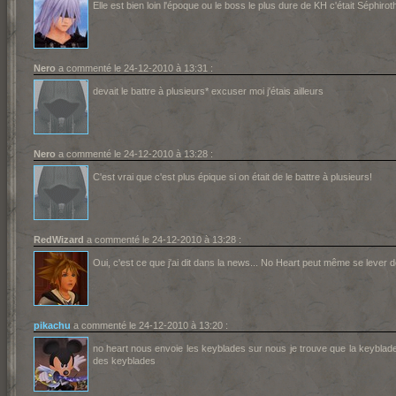
Elle est bien loin l'époque ou le boss le plus dure de KH c'était Séphiroth 
Nero
a commenté le 24-12-2010 à 13:31 :
devait le battre à plusieurs* excuser moi j'étais ailleurs
Nero
a commenté le 24-12-2010 à 13:28 :
C'est vrai que c'est plus épique si on était de le battre à plusieurs!
RedWizard
a commenté le 24-12-2010 à 13:28 :
Oui, c'est ce que j'ai dit dans la news... No Heart peut même se lever d
pikachu
a commenté le 24-12-2010 à 13:20 :
no heart nous envoie les keyblades sur nous je trouve que la keyblade 
des keyblades