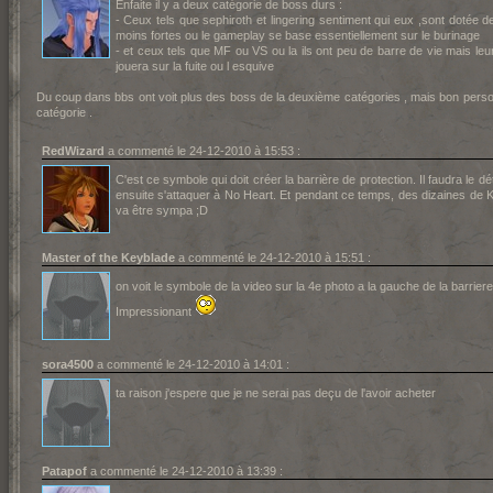
Enfaite il y a deux catégorie de boss durs :
- Ceux tels que sephiroth et lingering sentiment qui eux ,sont dotée 
moins fortes ou le gameplay se base essentiellement sur le burinage
- et ceux tels que MF ou VS ou la ils ont peu de barre de vie mais le
jouera sur la fuite ou l esquive
Du coup dans bbs ont voit plus des boss de la deuxième catégories , mais bon perso
catégorie .
RedWizard
a commenté le 24-12-2010 à 15:53 :
C'est ce symbole qui doit créer la barrière de protection. Il faudra le
ensuite s'attaquer à No Heart. Et pendant ce temps, des dizaines de
va être sympa ;D
Master of the Keyblade
a commenté le 24-12-2010 à 15:51 :
on voit le symbole de la video sur la 4e photo a la gauche de la barriere
Impressionant
sora4500
a commenté le 24-12-2010 à 14:01 :
ta raison j'espere que je ne serai pas deçu de l'avoir acheter
Patapof
a commenté le 24-12-2010 à 13:39 :