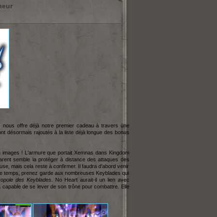
neur
x
nous offre déjà notre premier cadeau à travers une
nt désormais rajoutés à la liste déjà longue des bonus
e en images ! L'armure que portait Xemnas dans Kingdom
parent semble la protéger à distance des attaques des
e, mais cela reste à confirmer. Il faudra d'abord venir
t ce temps, prenez garde aux nombreuses Keyblades qui
ropole des Keyblades
. No Heart aurait-il un lien avec
 capable de se lever de son trône pour combattre. Elle