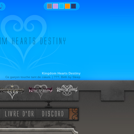
Kingdom Hearts Destiny
Ce garçon touche tant de cœurs. | ???, Birth by Sleep