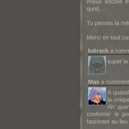
mieux encore e
quoi)....
Tu penses la mê
Merci en tout ca
kdirsch
a comme
super la
Max
a commenté
A quand
la uniqu
Ah quan
confirmer le p
fascinant au lie