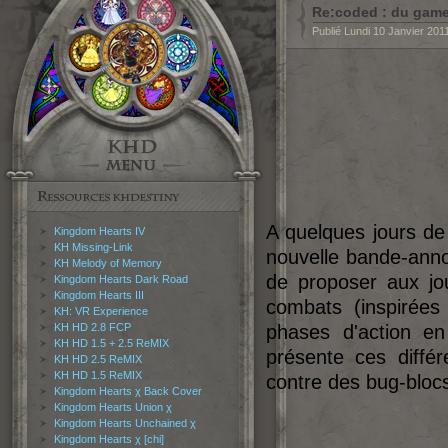
Re:coded : du game
Publié Lundi 10 Janvier 201
A quelques jours de
Kingdom Hearts IV
KH Missing-Link
nouvelle bande-anno
KH Melody of Memory
de proposer aux jo
Kingdom Hearts Dark Road
Kingdom Hearts III
combats (inspirées
KH: VR Experience
KH HD 2.8 FCP
phases d'action 
KH HD 1.5 + 2.5 ReMIX
présente ces différ
KH HD 2.5 ReMIX
KH HD 1.5 ReMIX
contre des bug-bloc
Kingdom Hearts χ Back Cover
Kingdom Hearts Union χ
Kingdom Hearts Unchained χ
Kingdom Hearts χ [chi]